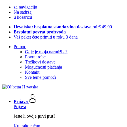
za navigaciju
Na sadržaj
u košaricu
Hrvatska: besplatna standardna dostava
od € 49,90
Besplatni povrat proizvoda
Vaš paket ćete primiti u roku 3 dana
Pomoć
Gdje je moja narudžba?
Povrat robe
Troškovi dostave
Mogućnosti plaćanja
Kontakt
Sve teme pomoći
Prijava
Prijava
Jeste li ovdje
prvi put?
Kreirajte račun