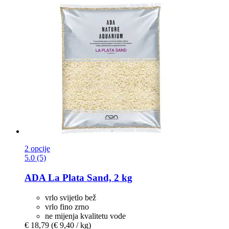
2 opcije
5.0 (5)
ADA
La Plata Sand, 2 kg
vrlo svijetlo bež
vrlo fino zrno
ne mijenja kvalitetu vode
€ 18,79
(€ 9,40 / kg)