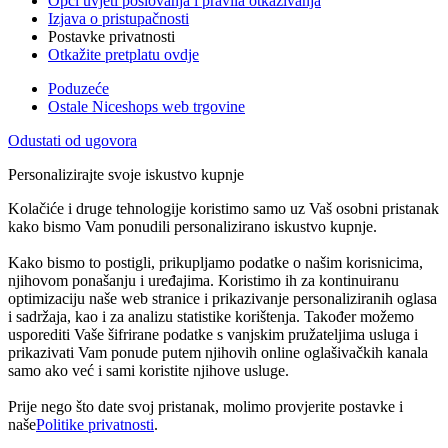
Opći uvjeti poslovanja i pravila otkazivanja
Izjava o pristupačnosti
Postavke privatnosti
Otkažite pretplatu ovdje
Poduzeće
Ostale Niceshops web trgovine
Odustati od ugovora
Personalizirajte svoje iskustvo kupnje
Kolačiće i druge tehnologije koristimo samo uz Vaš osobni pristanak
kako bismo Vam ponudili personalizirano iskustvo kupnje.
Kako bismo to postigli, prikupljamo podatke o našim korisnicima,
njihovom ponašanju i uređajima. Koristimo ih za kontinuiranu
optimizaciju naše web stranice i prikazivanje personaliziranih oglasa
i sadržaja, kao i za analizu statistike korištenja. Također možemo
usporediti Vaše šifrirane podatke s vanjskim pružateljima usluga i
prikazivati Vam ponude putem njihovih online oglašivačkih kanala
samo ako već i sami koristite njihove usluge.
Prije nego što date svoj pristanak, molimo provjerite postavke i
naše
Politike privatnosti
.