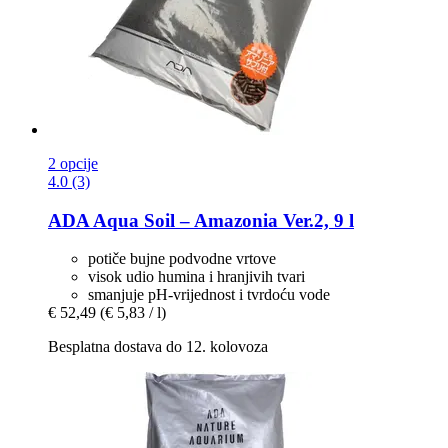
2 opcije
4.0 (3)
ADA
Aqua Soil – Amazonia Ver.2, 9 l
potiče bujne podvodne vrtove
visok udio humina i hranjivih tvari
smanjuje pH-vrijednost i tvrdoću vode
€ 52,49
(€ 5,83 / l)
Besplatna dostava do 12. kolovoza