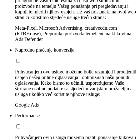
prilagođene vašim interesima za našu web stranicu ili
proizvode na temelju Vašeg ponašanja pri pregledavanju i
kupnji te mjeriti njihov uspjeh. Uz vaš pristanak, na ovoj web
stranici koristimo sljedeće usluge trećih strana:
Meta-Pixel, Microsoft Advertising, creativecdn.com
(RTBHouse), Preporuke proizvoda temeljene na klikovima,
Ads Defender
Napredno praćenje konverzija
Prihvaćanjem ove usluge možemo bolje razumjeti i procijeniti
uspjeh našeg online oglašavanja i optimizirati našu ponudu
oglašavanja. Kako bismo to učinili, uspoređujemo Vaše
šifrirane osobne podatke sa sljedećim vanjskim pružateljima
usluga ukoliko već koristite njihove usluge:
Google Ads
Performanse
Prihvaćanjem ovih usluga možemo pratiti ponašanje klikova i