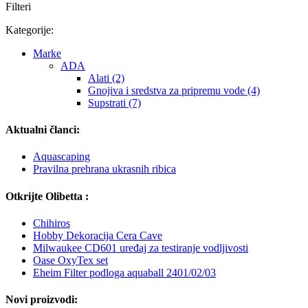
Filteri
Kategorije:
Marke
ADA
Alati (2)
Gnojiva i sredstva za pripremu vode (4)
Supstrati (7)
Aktualni članci:
Aquascaping
Pravilna prehrana ukrasnih ribica
Otkrijte Olibetta :
Chihiros
Hobby Dekoracija Cera Cave
Milwaukee CD601 uređaj za testiranje vodljivosti
Oase OxyTex set
Eheim Filter podloga aquaball 2401/02/03
Novi proizvodi: