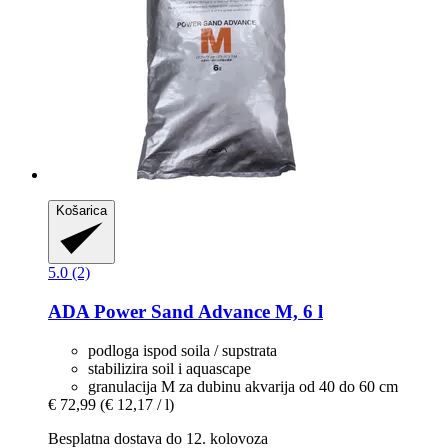
Košarica
5.0 (2)
ADA
Power Sand Advance M, 6 l
podloga ispod soila / supstrata
stabilizira soil i aquascape
granulacija M za dubinu akvarija od 40 do 60 cm
€ 72,99
(€ 12,17 / l)
Besplatna dostava do 12. kolovoza