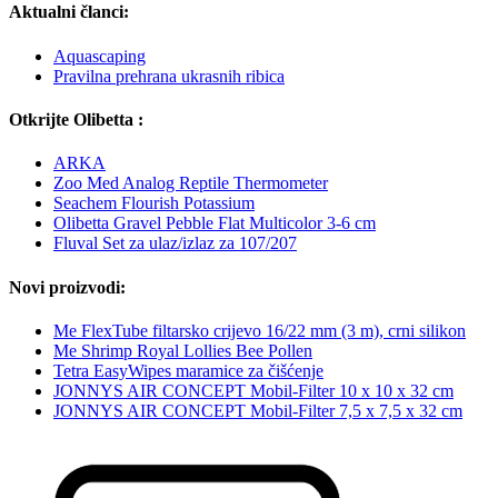
Aktualni članci:
Aquascaping
Pravilna prehrana ukrasnih ribica
Otkrijte Olibetta :
ARKA
Zoo Med Analog Reptile Thermometer
Seachem Flourish Potassium
Olibetta Gravel Pebble Flat Multicolor 3-6 cm
Fluval Set za ulaz/izlaz za 107/207
Novi proizvodi:
Me FlexTube filtarsko crijevo 16/22 mm (3 m), crni silikon
Me Shrimp Royal Lollies Bee Pollen
Tetra EasyWipes maramice za čišćenje
JONNYS AIR CONCEPT Mobil-Filter 10 x 10 x 32 cm
JONNYS AIR CONCEPT Mobil-Filter 7,5 x 7,5 x 32 cm