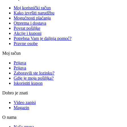
Moj korisnički račun
Kako izvršiti narudžbu
Mogućnosti plaćanja
Otprema i dostava
Povrat pošiljke
Akcije i kuponi
Potrebna Vam je daljnja pomoć?
Pravne osobe
Moj račun
Prijava
Prijava
Zaboravili ste lozinku?
Gdje je moja pošiljka?
Iskoristiti kupon
Dobro je znati
Video zapisi
Magazin
O nama
Naša grupa