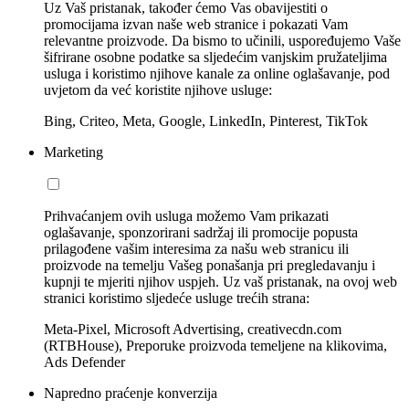
Uz Vaš pristanak, također ćemo Vas obavijestiti o
promocijama izvan naše web stranice i pokazati Vam
relevantne proizvode. Da bismo to učinili, uspoređujemo Vaše
šifrirane osobne podatke sa sljedećim vanjskim pružateljima
usluga i koristimo njihove kanale za online oglašavanje, pod
uvjetom da već koristite njihove usluge:
Bing, Criteo, Meta, Google, LinkedIn, Pinterest, TikTok
Marketing
Prihvaćanjem ovih usluga možemo Vam prikazati
oglašavanje, sponzorirani sadržaj ili promocije popusta
prilagođene vašim interesima za našu web stranicu ili
proizvode na temelju Vašeg ponašanja pri pregledavanju i
kupnji te mjeriti njihov uspjeh. Uz vaš pristanak, na ovoj web
stranici koristimo sljedeće usluge trećih strana:
Meta-Pixel, Microsoft Advertising, creativecdn.com
(RTBHouse), Preporuke proizvoda temeljene na klikovima,
Ads Defender
Napredno praćenje konverzija