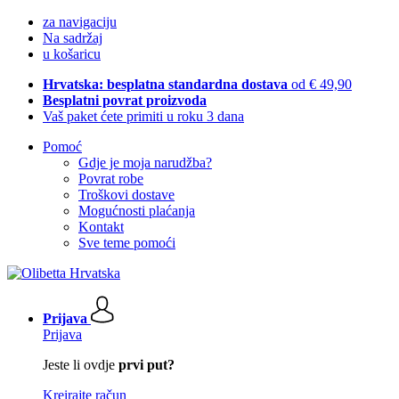
za navigaciju
Na sadržaj
u košaricu
Hrvatska: besplatna standardna dostava
od € 49,90
Besplatni povrat proizvoda
Vaš paket ćete primiti u roku 3 dana
Pomoć
Gdje je moja narudžba?
Povrat robe
Troškovi dostave
Mogućnosti plaćanja
Kontakt
Sve teme pomoći
Prijava
Prijava
Jeste li ovdje
prvi put?
Kreirajte račun