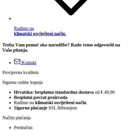
Radimo na
klimatski osviješteni način
.
Treba Vam pomoć oko narudžbe? Rado ćemo odgovoriti na
Vaša pitanja.
Kontakt
Provjerena kvaliteta
Sigurna online kupnja
Hrvatska: besplatna standardna dostava
od € 49,90
Besplatni povrat proizvoda
Radimo na
klimatski osviješteni način
.
Sigurno plaćanje
SSL šifriranjem
Načini plaćanja
Predračun