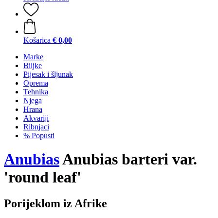
Košarica
€ 0,00
Marke
Biljke
Pijesak i šljunak
Oprema
Tehnika
Njega
Hrana
Akvariji
Ribnjaci
% Popusti
Anubias
Anubias barteri var.
'round leaf'
Porijeklom iz Afrike