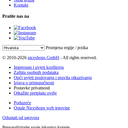
Kontakt
Pratite nas na
Promjena regije / jezika
© 2010-2026
niceshops GmbH
- All rights reserved.
Impresum i uvjeti korištenja
Zaštita osobnih podataka
Opći uvjeti poslovanja i pravila otkazivanja
Izjava o pristupačnosti
Postavke privatnosti
Otkažite pretplatu ovdje
Poduzeće
Ostale Niceshops web trgovine
Odustati od ugovora
Personalizirajte svoje iskustvo kupnje