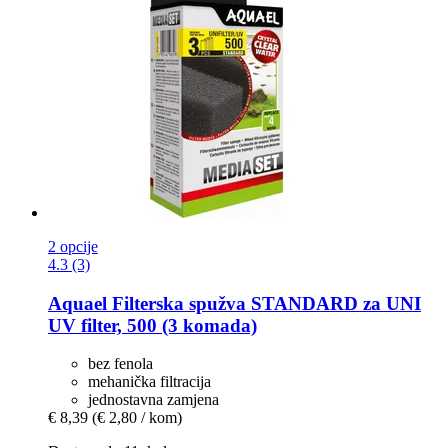
2 opcije
4.3 (3)
Aquael
Filterska spužva STANDARD za UNI
UV filter, 500 (3 komada)
bez fenola
mehanička filtracija
jednostavna zamjena
€ 8,39
(€ 2,80 / kom)