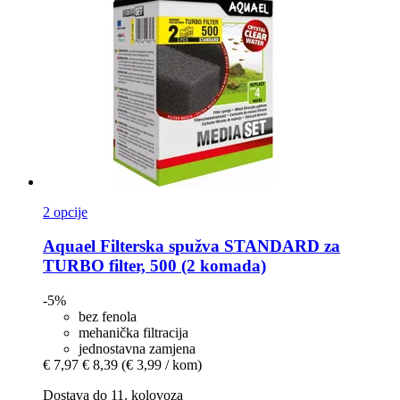
2 opcije
Aquael
Filterska spužva STANDARD za
TURBO filter, 500 (2 komada)
-5%
bez fenola
mehanička filtracija
jednostavna zamjena
€ 7,97
€ 8,39
(€ 3,99 / kom)
Dostava do 11. kolovoza