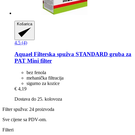
Košarica
4.5 (4)
Aquael
Filterska spužva STANDARD gruba za
PAT Mini filter
bez fenola
mehanička filtracija
sigurno za kozice
€ 4,19
Dostava do 25. kolovoza
Filter spužva: 24 proizvoda
Sve cijene sa PDV-om.
Filteri