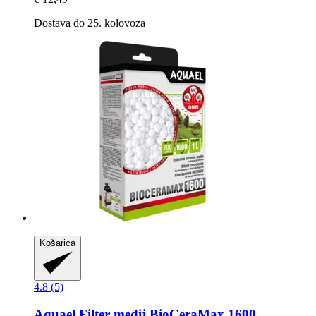
Dostava do 25. kolovoza
Košarica
4.8 (5)
Aquael
Filter medij BioCeraMax 1600