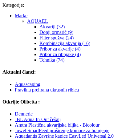
Kategorije:
Marke
AQUAEL
Akvariji (32)
Donji ormarić (9)
Filter spužva (24)
Kombinacija akvarija (16)
Pribor za akvarije (4)
Pribor za ribnjake (4)
Tehnika (74)
Aktualni članci:
Aquascaping
Pravilna prehrana ukrasnih ribica
Otkrijte Olibetta :
Dennerle
JBL Aqua In-Out češalj
Amtra Plastična akvarijska biljka - Bicolour
Juwel SmartFeed proširenje komore za hranjenje
Aquatlantis Završne kapice EasyLed Universal 2.0