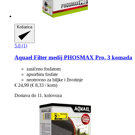
Košarica
5.0 (1)
Aquael
Filter medij PHOSMAX Pro, 3 komada
zasićeno fosfatom
apsorbira fosfate
neotrovno za biljke i životinje
€ 24,99
(€ 8,33 / kom)
Dostava do 11. kolovoza