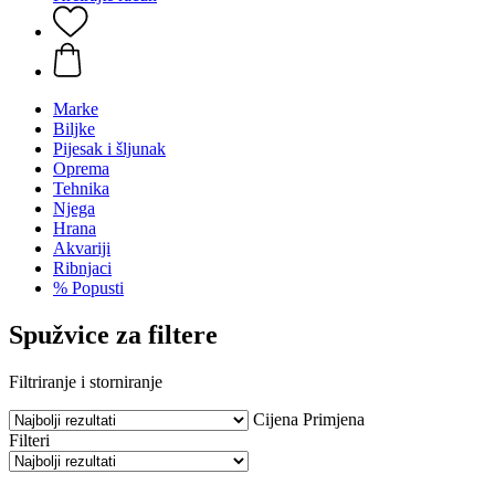
Marke
Biljke
Pijesak i šljunak
Oprema
Tehnika
Njega
Hrana
Akvariji
Ribnjaci
% Popusti
Spužvice za filtere
Filtriranje i storniranje
Cijena
Primjena
Filteri