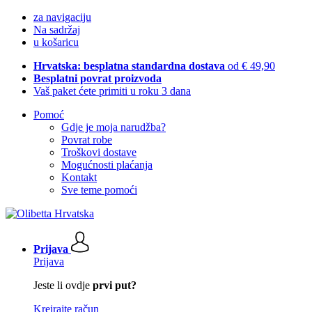
za navigaciju
Na sadržaj
u košaricu
Hrvatska: besplatna standardna dostava
od € 49,90
Besplatni povrat proizvoda
Vaš paket ćete primiti u roku 3 dana
Pomoć
Gdje je moja narudžba?
Povrat robe
Troškovi dostave
Mogućnosti plaćanja
Kontakt
Sve teme pomoći
Prijava
Prijava
Jeste li ovdje
prvi put?
Kreirajte račun