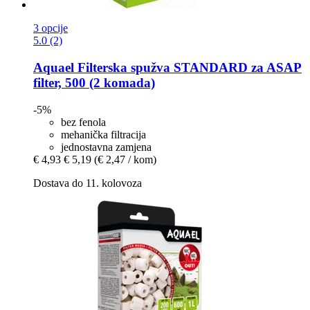
3 opcije
5.0 (2)
Aquael
Filterska spužva STANDARD za ASAP
filter, 500 (2 komada)
-5%
bez fenola
mehanička filtracija
jednostavna zamjena
€ 4,93
€ 5,19
(€ 2,47 / kom)
Dostava do 11. kolovoza