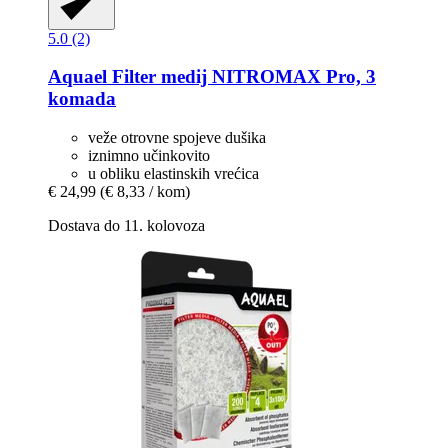
5.0 (2)
Aquael
Filter medij NITROMAX Pro, 3
komada
veže otrovne spojeve dušika
iznimno učinkovito
u obliku elastinskih vrećica
€ 24,99
(€ 8,33 / kom)
Dostava do 11. kolovoza