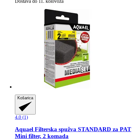
Dostava do 11. kolovoza
Košarica
4.0 (1)
Aquael
Filterska spužva STANDARD za PAT
Mini filter, 2 komada