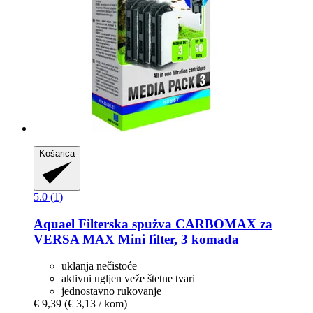
Košarica
5.0 (1)
Aquael
Filterska spužva CARBOMAX za
VERSA MAX Mini filter, 3 komada
uklanja nečistoće
aktivni ugljen veže štetne tvari
jednostavno rukovanje
€ 9,39
(€ 3,13 / kom)