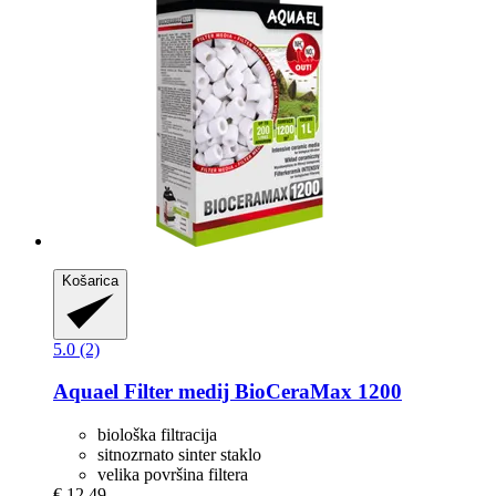
Košarica
5.0 (2)
Aquael
Filter medij BioCeraMax 1200
biološka filtracija
sitnozrnato sinter staklo
velika površina filtera
€ 12,49