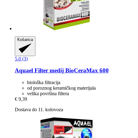
Košarica
5.0 (3)
Aquael
Filter medij BioCeraMax 600
biološka filtracija
od poroznog keramičkog materijala
velika površina filtera
€ 9,39
Dostava do 11. kolovoza