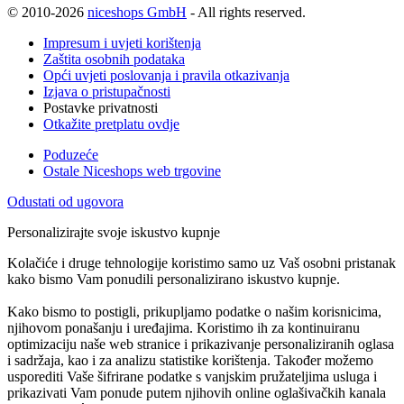
© 2010-2026
niceshops GmbH
- All rights reserved.
Impresum i uvjeti korištenja
Zaštita osobnih podataka
Opći uvjeti poslovanja i pravila otkazivanja
Izjava o pristupačnosti
Postavke privatnosti
Otkažite pretplatu ovdje
Poduzeće
Ostale Niceshops web trgovine
Odustati od ugovora
Personalizirajte svoje iskustvo kupnje
Kolačiće i druge tehnologije koristimo samo uz Vaš osobni pristanak
kako bismo Vam ponudili personalizirano iskustvo kupnje.
Kako bismo to postigli, prikupljamo podatke o našim korisnicima,
njihovom ponašanju i uređajima. Koristimo ih za kontinuiranu
optimizaciju naše web stranice i prikazivanje personaliziranih oglasa
i sadržaja, kao i za analizu statistike korištenja. Također možemo
usporediti Vaše šifrirane podatke s vanjskim pružateljima usluga i
prikazivati Vam ponude putem njihovih online oglašivačkih kanala