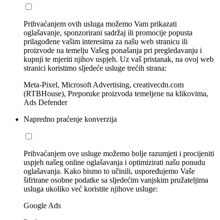
Prihvaćanjem ovih usluga možemo Vam prikazati
oglašavanje, sponzorirani sadržaj ili promocije popusta
prilagođene vašim interesima za našu web stranicu ili
proizvode na temelju Vašeg ponašanja pri pregledavanju i
kupnji te mjeriti njihov uspjeh. Uz vaš pristanak, na ovoj web
stranici koristimo sljedeće usluge trećih strana:
Meta-Pixel, Microsoft Advertising, creativecdn.com
(RTBHouse), Preporuke proizvoda temeljene na klikovima,
Ads Defender
Napredno praćenje konverzija
Prihvaćanjem ove usluge možemo bolje razumjeti i procijeniti
uspjeh našeg online oglašavanja i optimizirati našu ponudu
oglašavanja. Kako bismo to učinili, uspoređujemo Vaše
šifrirane osobne podatke sa sljedećim vanjskim pružateljima
usluga ukoliko već koristite njihove usluge:
Google Ads