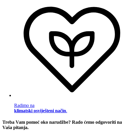
Radimo na
klimatski osviješteni način
.
Treba Vam pomoć oko narudžbe? Rado ćemo odgovoriti na
Vaša pitanja.