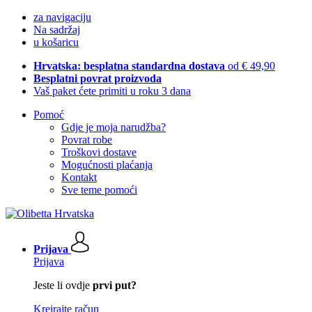
za navigaciju
Na sadržaj
u košaricu
Hrvatska: besplatna standardna dostava
od € 49,90
Besplatni povrat proizvoda
Vaš paket ćete primiti u roku 3 dana
Pomoć
Gdje je moja narudžba?
Povrat robe
Troškovi dostave
Mogućnosti plaćanja
Kontakt
Sve teme pomoći
Prijava
Prijava
Jeste li ovdje
prvi put?
Kreirajte račun