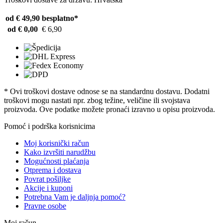
od € 49,90
besplatno*
od € 0,00
€ 6,90
* Ovi troškovi dostave odnose se na standardnu ​​dostavu. Dodatni
troškovi mogu nastati npr. zbog težine, veličine ili svojstava
proizvoda. Ove podatke možete pronaći izravno u opisu proizvoda.
Pomoć i podrška korisnicima
Moj korisnički račun
Kako izvršiti narudžbu
Mogućnosti plaćanja
Otprema i dostava
Povrat pošiljke
Akcije i kuponi
Potrebna Vam je daljnja pomoć?
Pravne osobe
Moj račun