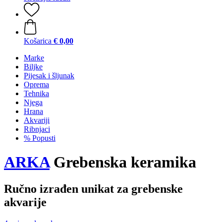
Košarica
€ 0,00
Marke
Biljke
Pijesak i šljunak
Oprema
Tehnika
Njega
Hrana
Akvariji
Ribnjaci
% Popusti
ARKA
Grebenska keramika
Ručno izrađen unikat za grebenske
akvarije