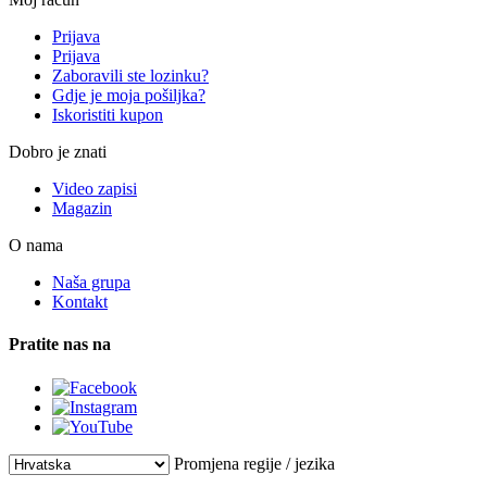
Prijava
Prijava
Zaboravili ste lozinku?
Gdje je moja pošiljka?
Iskoristiti kupon
Dobro je znati
Video zapisi
Magazin
O nama
Naša grupa
Kontakt
Pratite nas na
Promjena regije / jezika