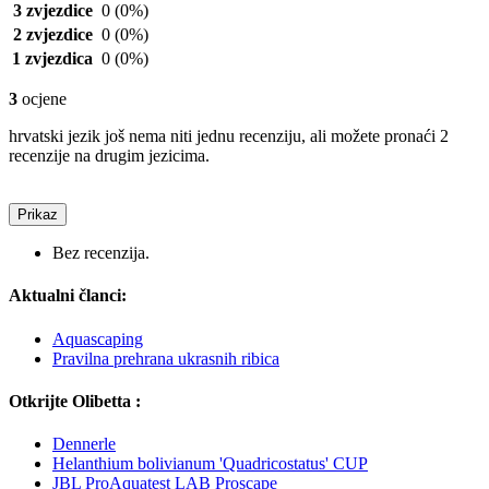
3 zvjezdice
0
(0%)
2 zvjezdice
0
(0%)
1 zvjezdica
0
(0%)
3
ocjene
hrvatski jezik još nema niti jednu recenziju, ali možete pronaći 2
recenzije na drugim jezicima.
Prikaz
Bez recenzija.
Aktualni članci:
Aquascaping
Pravilna prehrana ukrasnih ribica
Otkrijte Olibetta :
Dennerle
Helanthium bolivianum 'Quadricostatus' CUP
JBL ProAquatest LAB Proscape