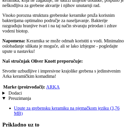
keramika, koja ne zagađuje, ne sadrži umjetne dodatke, potpuno je
neškodljiva za grebene akvarije i njihov unutarnji rad.
Visoko porozna struktura grebenske keramike pruža korisnim
bakterijama optimalno područje za naseljavanje. Bakterije
razgrađuju hranjive tvari i na taj način stvaraju prirodan i zdrav
vodeni biotop.
Napomena:
Keramika se može odmah koristiti u vodi. Minimalno
oslobađanje silikata je moguće, ali se lako izbjegne - pogledajte
upute u nastavku!
Naš stručnjak Oliver Knott preporučuje:
Stvorite uzbudljive i impresivne krajolike grebena s jedinstvenim
Arka keramičkim komadima!
Marke (proizvođači):
ARKA
Dodaci
Preuzimanja
Upute za grebensku keramiku na njemačkom jeziku
(3,76
MB)
Prikladno uz to