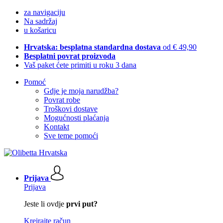
za navigaciju
Na sadržaj
u košaricu
Hrvatska: besplatna standardna dostava
od € 49,90
Besplatni povrat proizvoda
Vaš paket ćete primiti u roku 3 dana
Pomoć
Gdje je moja narudžba?
Povrat robe
Troškovi dostave
Mogućnosti plaćanja
Kontakt
Sve teme pomoći
Prijava
Prijava
Jeste li ovdje
prvi put?
Kreirajte račun