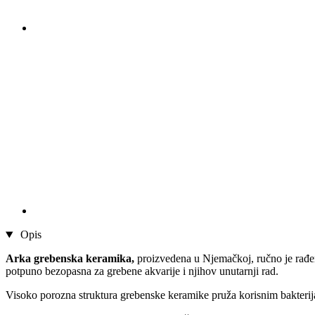
Opis
Arka grebenska keramika,
proizvedena u Njemačkoj, ručno je rađena
potpuno bezopasna za grebene akvarije i njihov unutarnji rad.
Visoko porozna struktura grebenske keramike pruža korisnim bakterijam