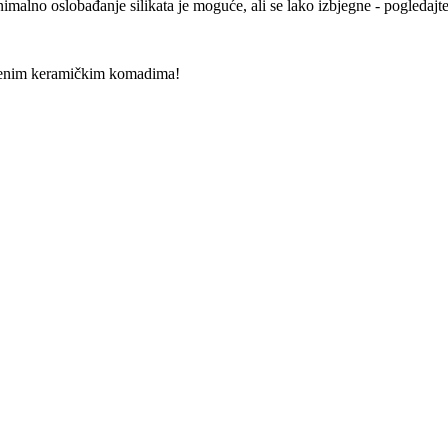
alno oslobađanje silikata je moguće, ali se lako izbjegne - pogledajt
stvenim keramičkim komadima!