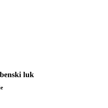
benski luk
je