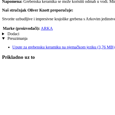
Napomena:
Grebenska keramika se može koristiti odmah u vodi. Minim
Naš stručnjak Oliver Knott preporučuje:
Stvorite uzbudljive i impresivne krajolike grebena s Arkovim jedin
Marke (proizvođači):
ARKA
Dodaci
Preuzimanja
Upute za grebensku keramiku na njemačkom jeziku
(3,76 MB)
Prikladno uz to