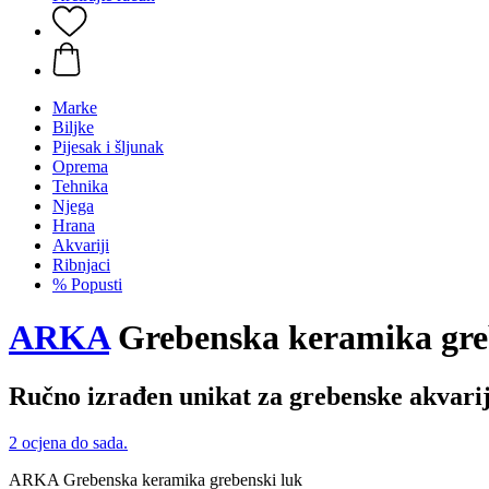
Marke
Biljke
Pijesak i šljunak
Oprema
Tehnika
Njega
Hrana
Akvariji
Ribnjaci
% Popusti
ARKA
Grebenska keramika gre
Ručno izrađen unikat za grebenske akvari
2 ocjena do sada.
ARKA Grebenska keramika grebenski luk