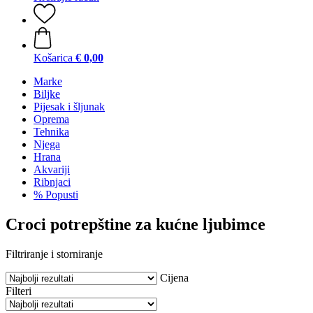
Košarica
€ 0,00
Marke
Biljke
Pijesak i šljunak
Oprema
Tehnika
Njega
Hrana
Akvariji
Ribnjaci
% Popusti
Croci potrepštine za kućne ljubimce
Filtriranje i storniranje
Cijena
Filteri