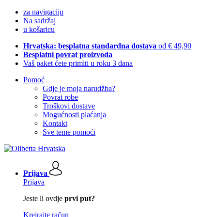
za navigaciju
Na sadržaj
u košaricu
Hrvatska: besplatna standardna dostava
od € 49,90
Besplatni povrat proizvoda
Vaš paket ćete primiti u roku 3 dana
Pomoć
Gdje je moja narudžba?
Povrat robe
Troškovi dostave
Mogućnosti plaćanja
Kontakt
Sve teme pomoći
Prijava
Prijava
Jeste li ovdje
prvi put?
Kreirajte račun