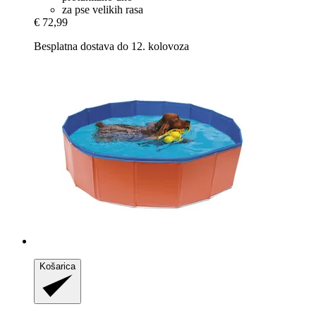
za pse velikih rasa
€ 72,99
Besplatna dostava do 12. kolovoza
Košarica