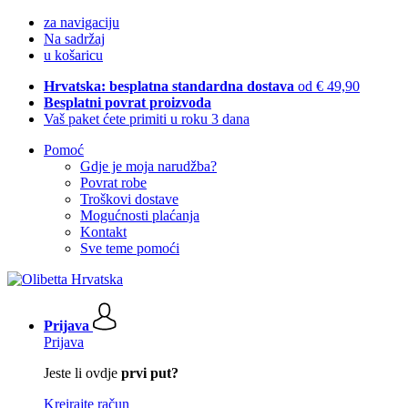
za navigaciju
Na sadržaj
u košaricu
Hrvatska: besplatna standardna dostava
od € 49,90
Besplatni povrat proizvoda
Vaš paket ćete primiti u roku 3 dana
Pomoć
Gdje je moja narudžba?
Povrat robe
Troškovi dostave
Mogućnosti plaćanja
Kontakt
Sve teme pomoći
Prijava
Prijava
Jeste li ovdje
prvi put?
Kreirajte račun