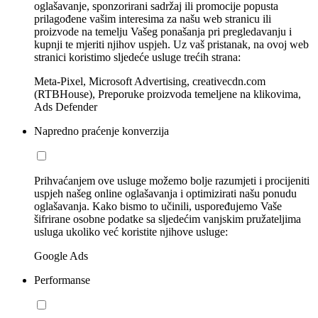
oglašavanje, sponzorirani sadržaj ili promocije popusta
prilagođene vašim interesima za našu web stranicu ili
proizvode na temelju Vašeg ponašanja pri pregledavanju i
kupnji te mjeriti njihov uspjeh. Uz vaš pristanak, na ovoj web
stranici koristimo sljedeće usluge trećih strana:
Meta-Pixel, Microsoft Advertising, creativecdn.com
(RTBHouse), Preporuke proizvoda temeljene na klikovima,
Ads Defender
Napredno praćenje konverzija
Prihvaćanjem ove usluge možemo bolje razumjeti i procijeniti
uspjeh našeg online oglašavanja i optimizirati našu ponudu
oglašavanja. Kako bismo to učinili, uspoređujemo Vaše
šifrirane osobne podatke sa sljedećim vanjskim pružateljima
usluga ukoliko već koristite njihove usluge:
Google Ads
Performanse