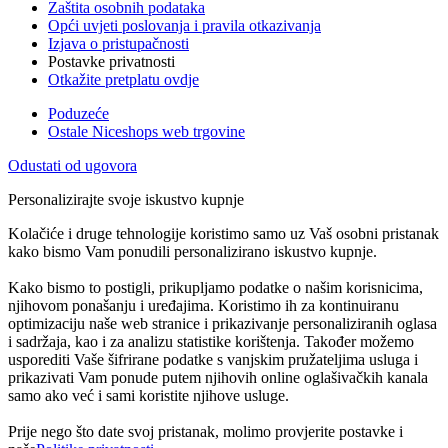
Zaštita osobnih podataka
Opći uvjeti poslovanja i pravila otkazivanja
Izjava o pristupačnosti
Postavke privatnosti
Otkažite pretplatu ovdje
Poduzeće
Ostale Niceshops web trgovine
Odustati od ugovora
Personalizirajte svoje iskustvo kupnje
Kolačiće i druge tehnologije koristimo samo uz Vaš osobni pristanak
kako bismo Vam ponudili personalizirano iskustvo kupnje.
Kako bismo to postigli, prikupljamo podatke o našim korisnicima,
njihovom ponašanju i uređajima. Koristimo ih za kontinuiranu
optimizaciju naše web stranice i prikazivanje personaliziranih oglasa
i sadržaja, kao i za analizu statistike korištenja. Također možemo
usporediti Vaše šifrirane podatke s vanjskim pružateljima usluga i
prikazivati Vam ponude putem njihovih online oglašivačkih kanala
samo ako već i sami koristite njihove usluge.
Prije nego što date svoj pristanak, molimo provjerite postavke i