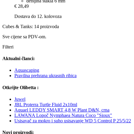
debljina stakla 6 mm
€ 28,49
Dostava do 12. kolovoza
Cubes & Tanks: 14 proizvoda
Sve cijene sa PDV-om.
Filteri
Aktualni članci:
Aquascaping
Pravilna prehrana ukrasnih ribica
Otkrijte Olibetta :
Juwel
JBL Proterra Turtle Fluid 2x10ml
Aquael LEDDY SMART 4,8 W Plant D&N, crna
LAWANA Lopoč Nymphaea Natura Coco "Sioux"
Usisavač za mokro i suho usisavanje WD 5 Control P 25/5/22
Novi proizvodi: