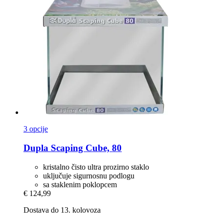
3 opcije
Dupla
Scaping Cube, 80
kristalno čisto ultra prozirno staklo
uključuje sigurnosnu podlogu
sa staklenim poklopcem
€ 124,99
Dostava do 13. kolovoza