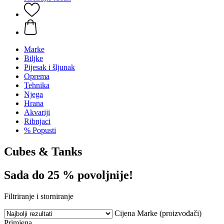
Marke
Biljke
Pijesak i šljunak
Oprema
Tehnika
Njega
Hrana
Akvariji
Ribnjaci
% Popusti
Cubes & Tanks
Sada do 25 % povoljnije!
Filtriranje i storniranje
Cijena
Marke (proizvođači)
Primjena