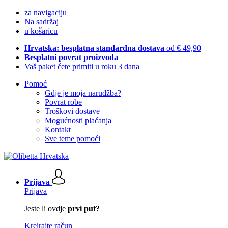
za navigaciju
Na sadržaj
u košaricu
Hrvatska: besplatna standardna dostava
od € 49,90
Besplatni povrat proizvoda
Vaš paket ćete primiti u roku 3 dana
Pomoć
Gdje je moja narudžba?
Povrat robe
Troškovi dostave
Mogućnosti plaćanja
Kontakt
Sve teme pomoći
Prijava
Prijava
Jeste li ovdje
prvi put?
Kreirajte račun