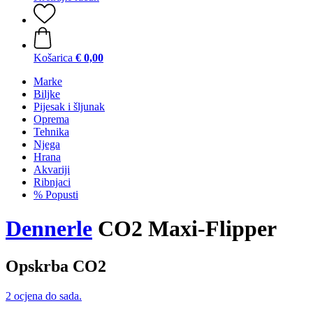
Košarica
€ 0,00
Marke
Biljke
Pijesak i šljunak
Oprema
Tehnika
Njega
Hrana
Akvariji
Ribnjaci
% Popusti
Dennerle
CO2 Maxi-Flipper
Opskrba CO2
2 ocjena do sada.