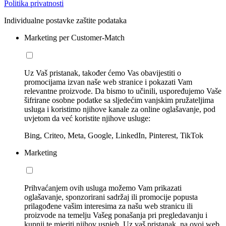
Politika privatnosti
Individualne postavke zaštite podataka
Marketing per Customer-Match
Uz Vaš pristanak, također ćemo Vas obavijestiti o
promocijama izvan naše web stranice i pokazati Vam
relevantne proizvode. Da bismo to učinili, uspoređujemo Vaše
šifrirane osobne podatke sa sljedećim vanjskim pružateljima
usluga i koristimo njihove kanale za online oglašavanje, pod
uvjetom da već koristite njihove usluge:
Bing, Criteo, Meta, Google, LinkedIn, Pinterest, TikTok
Marketing
Prihvaćanjem ovih usluga možemo Vam prikazati
oglašavanje, sponzorirani sadržaj ili promocije popusta
prilagođene vašim interesima za našu web stranicu ili
proizvode na temelju Vašeg ponašanja pri pregledavanju i
kupnji te mjeriti njihov uspjeh. Uz vaš pristanak, na ovoj web