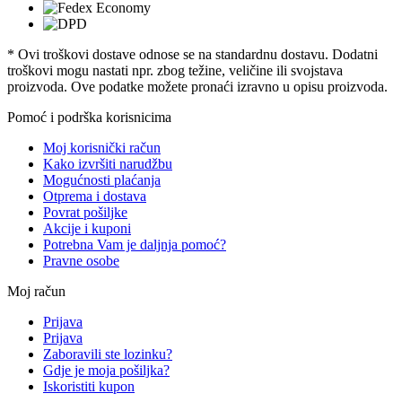
* Ovi troškovi dostave odnose se na standardnu ​​dostavu. Dodatni
troškovi mogu nastati npr. zbog težine, veličine ili svojstava
proizvoda. Ove podatke možete pronaći izravno u opisu proizvoda.
Pomoć i podrška korisnicima
Moj korisnički račun
Kako izvršiti narudžbu
Mogućnosti plaćanja
Otprema i dostava
Povrat pošiljke
Akcije i kuponi
Potrebna Vam je daljnja pomoć?
Pravne osobe
Moj račun
Prijava
Prijava
Zaboravili ste lozinku?
Gdje je moja pošiljka?
Iskoristiti kupon