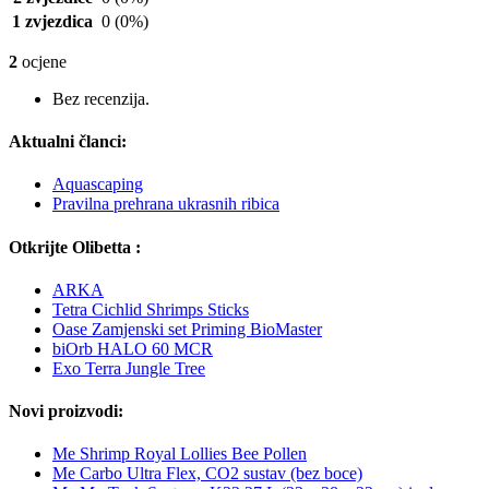
1 zvjezdica
0
(0%)
2
ocjene
Bez recenzija.
Aktualni članci:
Aquascaping
Pravilna prehrana ukrasnih ribica
Otkrijte Olibetta :
ARKA
Tetra Cichlid Shrimps Sticks
Oase Zamjenski set Priming BioMaster
biOrb HALO 60 MCR
Exo Terra Jungle Tree
Novi proizvodi:
Me Shrimp Royal Lollies Bee Pollen
Me Carbo Ultra Flex, CO2 sustav (bez boce)