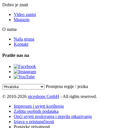
Dobro je znati
Video zapisi
Magazin
O nama
Naša grupa
Kontakt
Pratite nas na
Promjena regije / jezika
© 2010-2026
niceshops GmbH
- All rights reserved.
Impresum i uvjeti korištenja
Zaštita osobnih podataka
Opći uvjeti poslovanja i pravila otkazivanja
Izjava o pristupačnosti
Postavke privatnosti