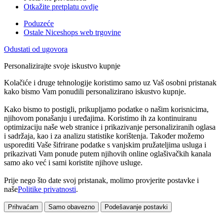
Otkažite pretplatu ovdje
Poduzeće
Ostale Niceshops web trgovine
Odustati od ugovora
Personalizirajte svoje iskustvo kupnje
Kolačiće i druge tehnologije koristimo samo uz Vaš osobni pristanak
kako bismo Vam ponudili personalizirano iskustvo kupnje.
Kako bismo to postigli, prikupljamo podatke o našim korisnicima,
njihovom ponašanju i uređajima. Koristimo ih za kontinuiranu
optimizaciju naše web stranice i prikazivanje personaliziranih oglasa
i sadržaja, kao i za analizu statistike korištenja. Također možemo
usporediti Vaše šifrirane podatke s vanjskim pružateljima usluga i
prikazivati Vam ponude putem njihovih online oglašivačkih kanala
samo ako već i sami koristite njihove usluge.
Prije nego što date svoj pristanak, molimo provjerite postavke i
naše
Politike privatnosti
.
Prihvaćam
Samo obavezno
Podešavanje postavki