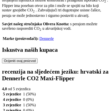
brojanjem mjehurića možete kontrolirati i prilagoditi isporuku CO
.
2
Flipper ima poseban otvor za plin i može se spojiti na bilo koji
sustav gnojidbe CO
. Zahvaljujući tri dugotrajne usisne čašice,
2
peraja se može jednostavno i sigurno postaviti u akvarij.
Savjet našeg stručnjaka Olivera Knotta:
s perajom možete
savršeno rasporediti CO
u akvarijskoj vodi.
2
Marke (proizvođači):
Dennerle
Iskustva naših kupaca
Ocijeniti ovaj proizvod
recenzija na sljedećem jeziku: hrvatski za
Dennerle CO2 Maxi-Flipper
4,0
od 5 zvjezdica
5 zvjezdice
1
(50%)
4 zvjezdice
0
(0%)
3 zvjezdice
1
(50%)
2 zvjezdice
0
(0%)