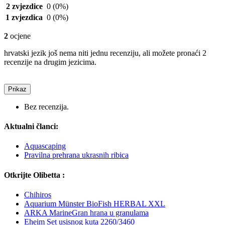
2 zvjezdice
0
(0%)
1 zvjezdica
0
(0%)
2
ocjene
hrvatski jezik još nema niti jednu recenziju, ali možete pronaći 2
recenzije na drugim jezicima.
Prikaz
Bez recenzija.
Aktualni članci:
Aquascaping
Pravilna prehrana ukrasnih ribica
Otkrijte Olibetta :
Chihiros
Aquarium Münster BioFish HERBAL XXL
ARKA MarineGran hrana u granulama
Eheim Set usisnog kuta 2260/3460