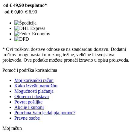
od € 49,90
besplatno*
od € 0,00
€ 6,90
* Ovi troškovi dostave odnose se na standardnu ​​dostavu. Dodatni
troškovi mogu nastati npr. zbog težine, veličine ili svojstava
proizvoda. Ove podatke možete pronaći izravno u opisu proizvoda.
Pomoć i podrška korisnicima
Moj korisnički račun
Kako izvršiti narudžbu
Mogućnosti plaćanja
Otprema i dostava
Povrat pošiljke
Akcije i kuponi
Potrebna Vam je daljnja pomoć?
Pravne osobe
Moj račun