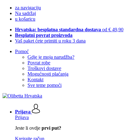
za navigaciju
Na sadržaj
u košaricu
Hrvatska: besplatna standardna dostava
od € 49,90
Besplatni povrat proizvoda
Vaš paket ćete primiti u roku 3 dana
Pomoć
Gdje je moja narudžba?
Povrat robe
Troškovi dostave
Mogućnosti plaćanja
Kontakt
Sve teme pomoći
Prijava
Prijava
Jeste li ovdje
prvi put?
Kreirajte račun