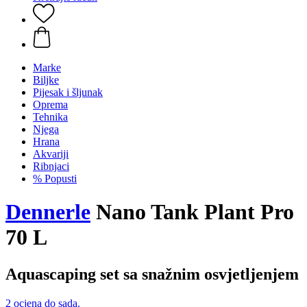
Marke
Biljke
Pijesak i šljunak
Oprema
Tehnika
Njega
Hrana
Akvariji
Ribnjaci
% Popusti
Dennerle
Nano Tank Plant Pro
70 L
Aquascaping set sa snažnim osvjetljenjem
2 ocjena do sada.