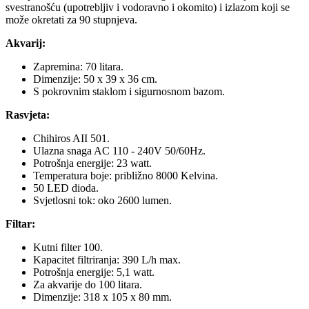
svestranošću (upotrebljiv i vodoravno i okomito) i izlazom koji se
može okretati za 90 stupnjeva.
Akvarij:
Zapremina: 70 litara.
Dimenzije: 50 x 39 x 36 cm.
S pokrovnim staklom i sigurnosnom bazom.
Rasvjeta:
Chihiros AII 501.
Ulazna snaga AC 110 - 240V 50/60Hz.
Potrošnja energije: 23 watt.
Temperatura boje: približno 8000 Kelvina.
50 LED dioda.
Svjetlosni tok: oko 2600 lumen.
Filtar:
Kutni filter 100.
Kapacitet filtriranja: 390 L/h max.
Potrošnja energije: 5,1 watt.
Za akvarije do 100 litara.
Dimenzije: 318 x 105 x 80 mm.