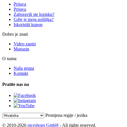
Prijava
Prijava
Zaboravili ste lozinku?
Gdje je moja pošiljka?
Iskoristiti kupon
Dobro je znati
Video zapisi
Magazin
O nama
Naša grupa
Kontakt
Pratite nas na
Promjena regije / jezika
© 2010-2026
niceshops GmbH
- All rights reserved.