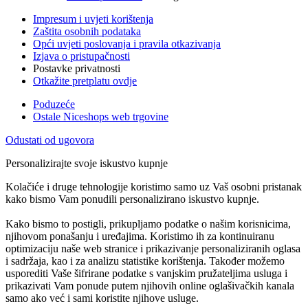
Impresum i uvjeti korištenja
Zaštita osobnih podataka
Opći uvjeti poslovanja i pravila otkazivanja
Izjava o pristupačnosti
Postavke privatnosti
Otkažite pretplatu ovdje
Poduzeće
Ostale Niceshops web trgovine
Odustati od ugovora
Personalizirajte svoje iskustvo kupnje
Kolačiće i druge tehnologije koristimo samo uz Vaš osobni pristanak
kako bismo Vam ponudili personalizirano iskustvo kupnje.
Kako bismo to postigli, prikupljamo podatke o našim korisnicima,
njihovom ponašanju i uređajima. Koristimo ih za kontinuiranu
optimizaciju naše web stranice i prikazivanje personaliziranih oglasa
i sadržaja, kao i za analizu statistike korištenja. Također možemo
usporediti Vaše šifrirane podatke s vanjskim pružateljima usluga i
prikazivati Vam ponude putem njihovih online oglašivačkih kanala
samo ako već i sami koristite njihove usluge.