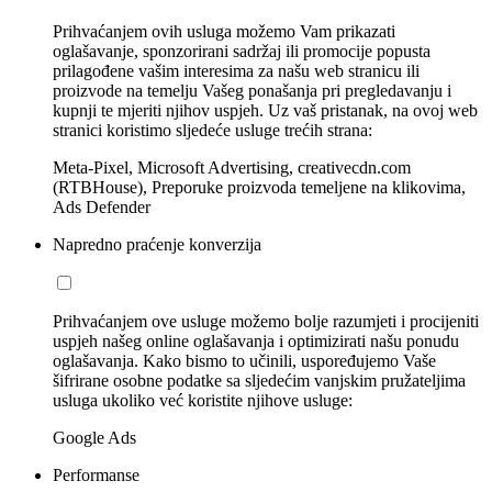
Prihvaćanjem ovih usluga možemo Vam prikazati
oglašavanje, sponzorirani sadržaj ili promocije popusta
prilagođene vašim interesima za našu web stranicu ili
proizvode na temelju Vašeg ponašanja pri pregledavanju i
kupnji te mjeriti njihov uspjeh. Uz vaš pristanak, na ovoj web
stranici koristimo sljedeće usluge trećih strana:
Meta-Pixel, Microsoft Advertising, creativecdn.com
(RTBHouse), Preporuke proizvoda temeljene na klikovima,
Ads Defender
Napredno praćenje konverzija
Prihvaćanjem ove usluge možemo bolje razumjeti i procijeniti
uspjeh našeg online oglašavanja i optimizirati našu ponudu
oglašavanja. Kako bismo to učinili, uspoređujemo Vaše
šifrirane osobne podatke sa sljedećim vanjskim pružateljima
usluga ukoliko već koristite njihove usluge:
Google Ads
Performanse