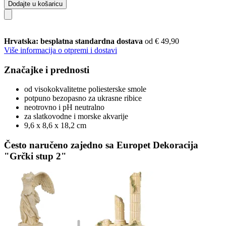
Dodajte u košaricu
Hrvatska: besplatna standardna dostava
od € 49,90
Više informacija o otpremi i dostavi
Značajke i prednosti
od visokokvalitetne poliesterske smole
potpuno bezopasno za ukrasne ribice
neotrovno i pH neutralno
za slatkovodne i morske akvarije
9,6 x 8,6 x 18,2 cm
Često naručeno zajedno sa Europet Dekoracija
"Grčki stup 2"