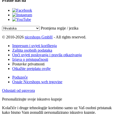
Pratite nas na
Promjena regije / jezika
© 2010-2026
niceshops GmbH
- All rights reserved.
Impresum i uvjeti korištenja
Zaštita osobnih podataka
Opći uvjeti poslovanja i pravila otkazivanja
Izjava o pristupačnosti
Postavke privatnosti
Otkažite pretplatu ovdje
Poduzeće
Ostale Niceshops web trgovine
Odustati od ugovora
Personalizirajte svoje iskustvo kupnje
Kolačiće i druge tehnologije koristimo samo uz Vaš osobni pristanak
kako bismo Vam ponudili personalizirano iskustvo kupnje.