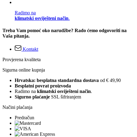
Radimo na
klimatski osviješteni način
.
Treba Vam pomoć oko narudžbe? Rado ćemo odgovoriti na
Vaša pitanja.
Kontakt
Provjerena kvaliteta
Sigurna online kupnja
Hrvatska: besplatna standardna dostava
od € 49,90
Besplatni povrat proizvoda
Radimo na
klimatski osviješteni način
.
Sigurno plaćanje
SSL šifriranjem
Načini plaćanja
Predračun