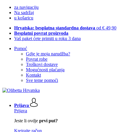
za navigaciju
Na sadržaj
u košaricu
Hrvatska: besplatna standardna dostava
od € 49,90
Besplatni povrat proizvoda
Vaš paket ćete primiti u roku 3 dana
Pomoć
Gdje je moja narudžba?
Povrat robe
Troškovi dostave
Mogućnosti plaćanja
Kontakt
Sve teme pomoći
Prijava
Prijava
Jeste li ovdje
prvi put?
Kreirajte račun