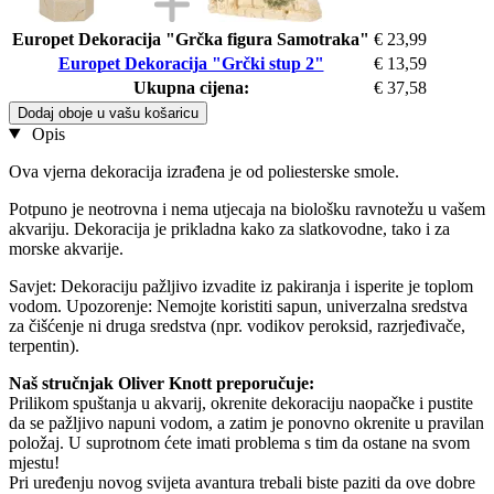
Europet Dekoracija "Grčka figura Samotraka"
€ 23,99
Europet Dekoracija "Grčki stup 2"
€ 13,59
Ukupna cijena:
€ 37,58
Dodaj oboje u vašu košaricu
Opis
Ova vjerna dekoracija izrađena je od poliesterske smole.
Potpuno je neotrovna i nema utjecaja na biološku ravnotežu u vašem
akvariju. Dekoracija je prikladna kako za slatkovodne, tako i za
morske akvarije.
Savjet: Dekoraciju pažljivo izvadite iz pakiranja i isperite je toplom
vodom. Upozorenje: Nemojte koristiti sapun, univerzalna sredstva
za čišćenje ni druga sredstva (npr. vodikov peroksid, razrjeđivače,
terpentin).
Naš stručnjak Oliver Knott preporučuje:
Prilikom spuštanja u akvarij, okrenite dekoraciju naopačke i pustite
da se pažljivo napuni vodom, a zatim je ponovno okrenite u pravilan
položaj. U suprotnom ćete imati problema s tim da ostane na svom
mjestu!
Pri uređenju novog svijeta avantura trebali biste paziti da ove dobre