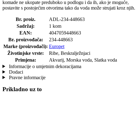
komade ne ukopate preduboko u podlogu i da ih, ako je moguće,
postavite s postojećim otvorima tako da voda može strujati kroz njih.
Br. proiz.
ADL-234-448663
Sadržaj:
1 kom
EAN:
4047059448663
Br. proizvođača:
234-448663
Marke (proizvođači):
Europet
Životinjske vrste:
Ribe, Beskralježnjaci
Primjena:
Akvarij, Morska voda, Slatka voda
Informacije o umjetnim dekoracijama
Dodaci
Pravne informacije
Prikladno uz to