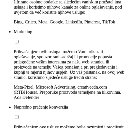
šifrirane osobne podatke sa sljedećim vanjskim pružateljima
usluga i koristimo njihove kanale za online oglašavanje, pod
uvjetom da već koristite njihove usluge:
Bing, Criteo, Meta, Google, LinkedIn, Pinterest, TikTok
Marketing
Prihvaćanjem ovih usluga možemo Vam prikazati
oglašavanje, sponzorirani sadržaj ili promocije popusta
prilagođene vašim interesima za našu web stranicu ili
proizvode na temelju Vašeg ponašanja pri pregledavanju i
kupnji te mjeriti njihov uspjeh. Uz vaš pristanak, na ovoj web
stranici koristimo sljedeće usluge trećih strana:
Meta-Pixel, Microsoft Advertising, creativecdn.com
(RTBHouse), Preporuke proizvoda temeljene na klikovima,
Ads Defender
Napredno praćenje konverzija
Prihvaćanjem ove usluge možemo bolje razumjeti i procijeniti