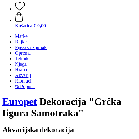
Košarica
€ 0,00
Marke
Biljke
Pijesak i šljunak
Oprema
Tehnika
Njega
Hrana
Akvariji
Ribnjaci
% Popusti
Europet
Dekoracija "Grčka
figura Samotraka"
Akvarijska dekoracija