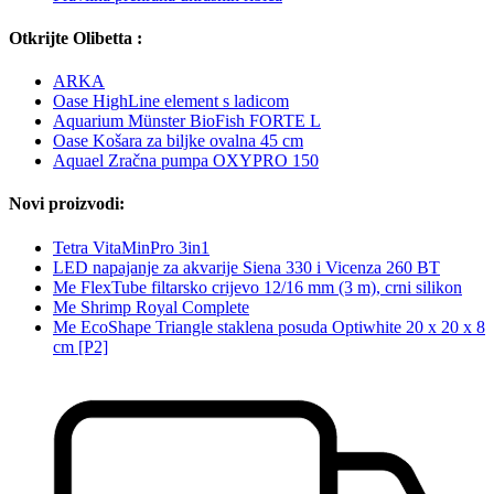
Otkrijte Olibetta :
ARKA
Oase HighLine element s ladicom
Aquarium Münster BioFish FORTE L
Oase Košara za biljke ovalna 45 cm
Aquael Zračna pumpa OXYPRO 150
Novi proizvodi:
Tetra VitaMinPro 3in1
LED napajanje za akvarije Siena 330 i Vicenza 260 BT
Me FlexTube filtarsko crijevo 12/16 mm (3 m), crni silikon
Me Shrimp Royal Complete
Me EcoShape Triangle staklena posuda Optiwhite 20 x 20 x 8
cm [P2]