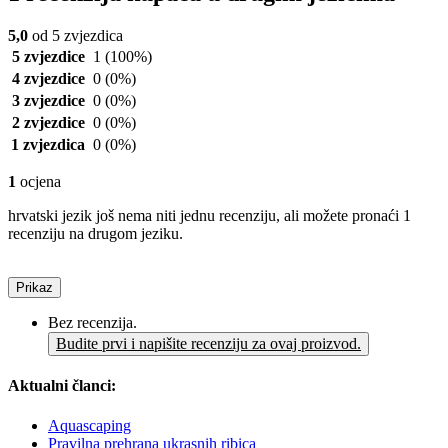
5,0
od 5 zvjezdica
5 zvjezdice
1
(100%)
4 zvjezdice
0
(0%)
3 zvjezdice
0
(0%)
2 zvjezdice
0
(0%)
1 zvjezdica
0
(0%)
1
ocjena
hrvatski jezik još nema niti jednu recenziju, ali možete pronaći 1
recenziju na drugom jeziku.
Prikaz
Bez recenzija.
Budite prvi i napišite recenziju za ovaj proizvod.
Aktualni članci:
Aquascaping
Pravilna prehrana ukrasnih ribica