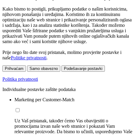
Kako bismo to postigli, prikupljamo podatke o našim korisnicima,
njihovom ponašanju i uređajima. Koristimo ih za kontinuiranu
optimizaciju naše web stranice i prikazivanje personaliziranih oglasa
i sadržaja, kao i za analizu statistike korištenja. Također možemo
usporediti Vaše šifrirane podatke s vanjskim pružateljima usluga i
prikazivati Vam ponude putem njihovih online oglašivačkih kanala
samo ako već i sami koristite njihove usluge.
Prije nego što date svoj pristanak, molimo provjerite postavke i
naše
Politike privatnosti
.
Prihvaćam
Samo obavezno
Podešavanje postavki
Politika privatnosti
Individualne postavke zaštite podataka
Marketing per Customer-Match
Uz Vaš pristanak, također ćemo Vas obavijestiti o
promocijama izvan naše web stranice i pokazati Vam
relevantne proizvode. Da bismo to učinili, uspoređujemo Vaše