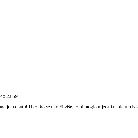
 do 23:59
.
 je na putu! Ukoliko se naruči više, to bi moglo utjecati na datum is