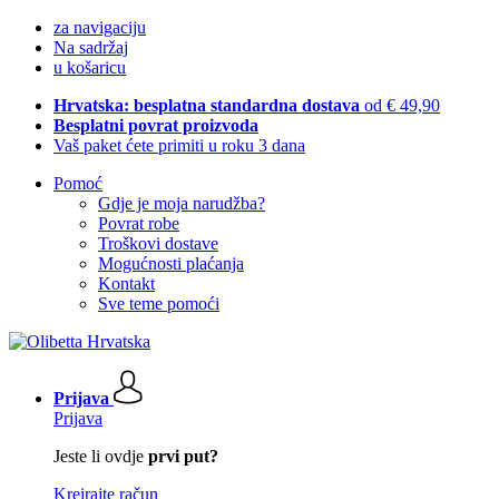
za navigaciju
Na sadržaj
u košaricu
Hrvatska: besplatna standardna dostava
od € 49,90
Besplatni povrat proizvoda
Vaš paket ćete primiti u roku 3 dana
Pomoć
Gdje je moja narudžba?
Povrat robe
Troškovi dostave
Mogućnosti plaćanja
Kontakt
Sve teme pomoći
Prijava
Prijava
Jeste li ovdje
prvi put?
Kreirajte račun