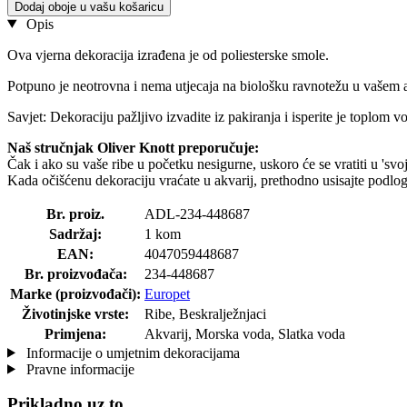
Dodaj oboje u vašu košaricu
Opis
Ova vjerna dekoracija izrađena je od poliesterske smole.
Potpuno je neotrovna i nema utjecaja na biološku ravnotežu u vašem a
Savjet: Dekoraciju pažljivo izvadite iz pakiranja i isperite je toplom 
Naš stručnjak Oliver Knott preporučuje:
Čak i ako su vaše ribe u početku nesigurne, uskoro će se vratiti u 'svoje
Kada očišćenu dekoraciju vraćate u akvarij, prethodno usisajte podlogu
Br. proiz.
ADL-234-448687
Sadržaj:
1 kom
EAN:
4047059448687
Br. proizvođača:
234-448687
Marke (proizvođači):
Europet
Životinjske vrste:
Ribe, Beskralježnjaci
Primjena:
Akvarij, Morska voda, Slatka voda
Informacije o umjetnim dekoracijama
Pravne informacije
Prikladno uz to