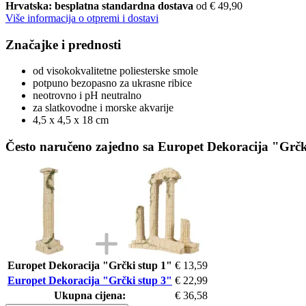
Hrvatska: besplatna standardna dostava
od € 49,90
Više informacija o otpremi i dostavi
Značajke i prednosti
od visokokvalitetne poliesterske smole
potpuno bezopasno za ukrasne ribice
neotrovno i pH neutralno
za slatkovodne i morske akvarije
4,5 x 4,5 x 18 cm
Često naručeno zajedno sa Europet Dekoracija "Grčk
Europet Dekoracija "Grčki stup 1"
€ 13,59
Europet Dekoracija "Grčki stup 3"
€ 22,99
Ukupna cijena:
€ 36,58