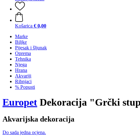
Košarica
€ 0,00
Marke
Biljke
Pijesak i šljunak
Oprema
Tehnika
Njega
Hrana
Akvariji
Ribnjaci
% Popusti
Europet
Dekoracija "Grčki stu
Akvarijska dekoracija
Do sada jedna ocjena.