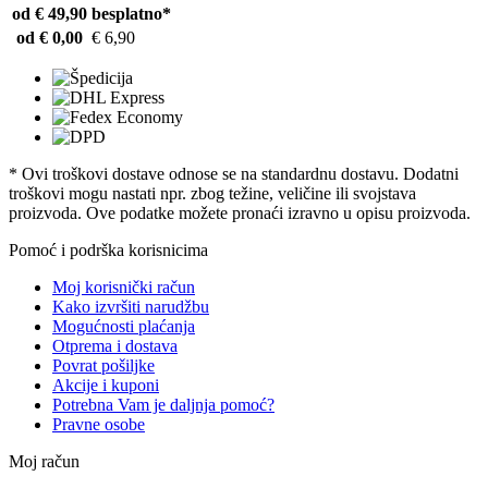
od € 49,90
besplatno*
od € 0,00
€ 6,90
* Ovi troškovi dostave odnose se na standardnu ​​dostavu. Dodatni
troškovi mogu nastati npr. zbog težine, veličine ili svojstava
proizvoda. Ove podatke možete pronaći izravno u opisu proizvoda.
Pomoć i podrška korisnicima
Moj korisnički račun
Kako izvršiti narudžbu
Mogućnosti plaćanja
Otprema i dostava
Povrat pošiljke
Akcije i kuponi
Potrebna Vam je daljnja pomoć?
Pravne osobe
Moj račun