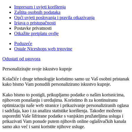
Impresum i uvjeti korištenja
Zaštita osobnih podataka
Opći uvjeti poslovanja i pravila otkazivanja
Izjava o pristupačnosti
Postavke privatnosti
Otkažite pretplatu ovdje
Poduzeće
Ostale Niceshops web trgovine
Odustati od ugovora
Personalizirajte svoje iskustvo kupnje
Kolačiće i druge tehnologije koristimo samo uz Vaš osobni pristanak
kako bismo Vam ponudili personalizirano iskustvo kupnje.
Kako bismo to postigli, prikupljamo podatke o našim korisnicima,
njihovom ponašanju i uređajima. Koristimo ih za kontinuiranu
optimizaciju naše web stranice i prikazivanje personaliziranih oglasa
i sadržaja, kao i za analizu statistike korištenja. Također možemo
usporediti Vaše šifrirane podatke s vanjskim pružateljima usluga i
prikazivati Vam ponude putem njihovih online oglašivačkih kanala
samo ako već i sami koristite njihove usluge.