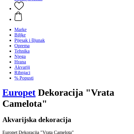
Marke
Biljke
Pijesak i šljunak
Oprema
Tehnika
Njega
Hrana
Akvariji
Ribnjaci
% Popusti
Europet
Dekoracija "Vrata
Camelota"
Akvarijska dekoracija
Europet Dekoracija "Vrata Camelota"