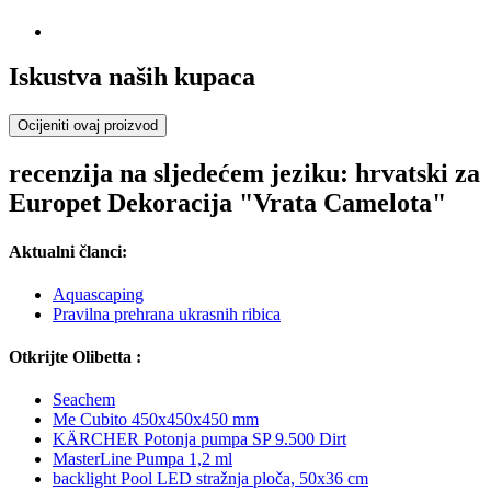
Iskustva naših kupaca
Ocijeniti ovaj proizvod
recenzija na sljedećem jeziku: hrvatski za
Europet Dekoracija "Vrata Camelota"
Aktualni članci:
Aquascaping
Pravilna prehrana ukrasnih ribica
Otkrijte Olibetta :
Seachem
Me Cubito 450x450x450 mm
KÄRCHER Potonja pumpa SP 9.500 Dirt
MasterLine Pumpa 1,2 ml
backlight Pool LED stražnja ploča, 50x36 cm