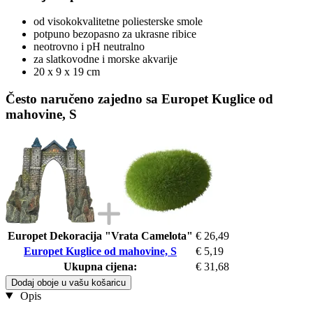
od visokokvalitetne poliesterske smole
potpuno bezopasno za ukrasne ribice
neotrovno i pH neutralno
za slatkovodne i morske akvarije
20 x 9 x 19 cm
Često naručeno zajedno sa Europet Kuglice od
mahovine, S
Europet Dekoracija "Vrata Camelota"
€ 26,49
Europet Kuglice od mahovine, S
€ 5,19
Ukupna cijena:
€ 31,68
Dodaj oboje u vašu košaricu
Opis