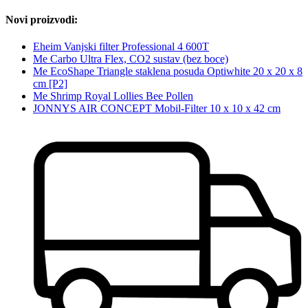
Novi proizvodi:
Eheim Vanjski filter Professional 4 600T
Me Carbo Ultra Flex, CO2 sustav (bez boce)
Me EcoShape Triangle staklena posuda Optiwhite 20 x 20 x 8
cm [P2]
Me Shrimp Royal Lollies Bee Pollen
JONNYS AIR CONCEPT Mobil-Filter 10 x 10 x 42 cm