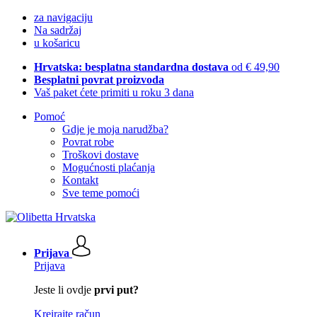
za navigaciju
Na sadržaj
u košaricu
Hrvatska: besplatna standardna dostava
od € 49,90
Besplatni povrat proizvoda
Vaš paket ćete primiti u roku 3 dana
Pomoć
Gdje je moja narudžba?
Povrat robe
Troškovi dostave
Mogućnosti plaćanja
Kontakt
Sve teme pomoći
Prijava
Prijava
Jeste li ovdje
prvi put?
Kreirajte račun