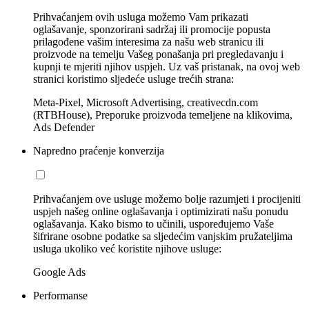
Prihvaćanjem ovih usluga možemo Vam prikazati
oglašavanje, sponzorirani sadržaj ili promocije popusta
prilagođene vašim interesima za našu web stranicu ili
proizvode na temelju Vašeg ponašanja pri pregledavanju i
kupnji te mjeriti njihov uspjeh. Uz vaš pristanak, na ovoj web
stranici koristimo sljedeće usluge trećih strana:
Meta-Pixel, Microsoft Advertising, creativecdn.com
(RTBHouse), Preporuke proizvoda temeljene na klikovima,
Ads Defender
Napredno praćenje konverzija
Prihvaćanjem ove usluge možemo bolje razumjeti i procijeniti
uspjeh našeg online oglašavanja i optimizirati našu ponudu
oglašavanja. Kako bismo to učinili, uspoređujemo Vaše
šifrirane osobne podatke sa sljedećim vanjskim pružateljima
usluga ukoliko već koristite njihove usluge:
Google Ads
Performanse