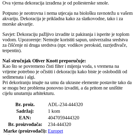
Ova vjerna dekoracija izrađena je od poliesterske smole.
Potpuno je neotrovna i nema utjecaja na biološku ravnotežu u vašem
akvariju. Dekoracija je prikladna kako za slatkovodne, tako i za
morske akvarije.
Savjet: Dekoraciju pažljivo izvadite iz pakiranja i isperite je toplom
vodom. Upozorenje: Nemojte koristiti sapun, univerzalna sredstva
za čišćenje ni druga sredstva (npr. vodikov peroksid, razrjeđivače,
terpentin).
Naš stručnjak Oliver Knott preporučuje:
Kao što se povremeno čisti filter i mijenja voda, s vremena na
vrijeme potrebno je očistiti i dekoraciju kako biste je oslobodili od
sedimenata i algi.
Pri dekoriranju imajte na umu da ukrasne elemente postavite tako da
se mogu bez problema ponovno izvaditi, a da pritom ne uništite
cijelu unutarnju arhitekturu.
Br. proiz.
ADL-234-444320
Sadržaj:
1 kom
EAN:
4047059444320
Br. proizvođača:
234-444320
Marke (proizvođači):
Europet