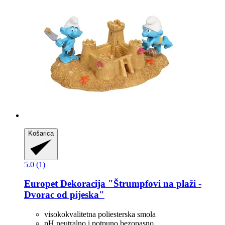
Košarica
5.0 (1)
Europet
Dekoracija "Štrumpfovi na plaži -​
Dvorac od pijeska"
visokokvalitetna poliesterska smola
pH neutralno i potpuno bezopasno