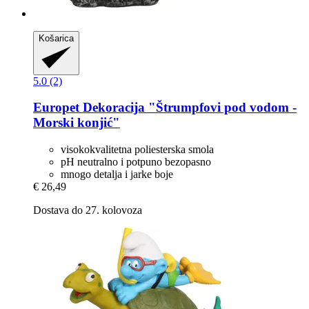
Košarica
5.0 (2)
Europet
Dekoracija "Štrumpfovi pod vodom -​
Morski konjić"
visokokvalitetna poliesterska smola
pH neutralno i potpuno bezopasno
mnogo detalja i jarke boje
€ 26,49
Dostava do 27. kolovoza