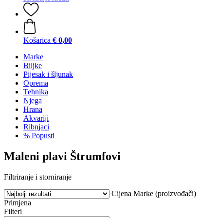
Košarica
€ 0,00
Marke
Biljke
Pijesak i šljunak
Oprema
Tehnika
Njega
Hrana
Akvariji
Ribnjaci
% Popusti
Maleni plavi Štrumfovi
Filtriranje i storniranje
Cijena
Marke (proizvođači)
Primjena
Filteri