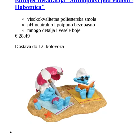
Europet
Dekoracija "Štrumpfovi pod vodom -​
Hobotnica"
visokokvalitetna poliesterska smola
pH neutralno i potpuno bezopasno
mnogo detalja i vesele boje
€ 28,49
Dostava do 12. kolovoza