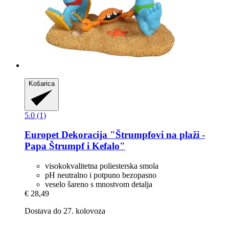
Košarica
5.0 (1)
Europet
Dekoracija "Štrumpfovi na plaži -​
Papa Štrumpf i Kefalo"
visokokvalitetna poliesterska smola
pH neutralno i potpuno bezopasno
veselo šareno s mnostvom detalja
€ 28,49
Dostava do 27. kolovoza