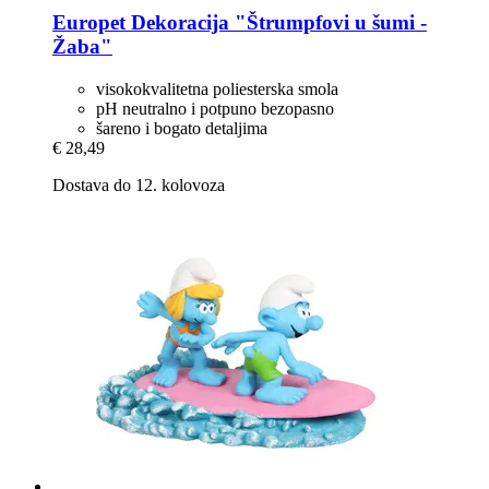
Europet
Dekoracija "Štrumpfovi u šumi -​
Žaba"
visokokvalitetna poliesterska smola
pH neutralno i potpuno bezopasno
šareno i bogato detaljima
€ 28,49
Dostava do 12. kolovoza