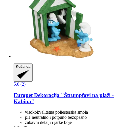
Košarica
5.0 (2)
Europet
Dekoracija "Štrumpfovi na plaži -​
Kabina"
visokokvalitetna poliesterska smola
pH neutralno i potpuno bezopasno
zabavni detalji i jarke boje