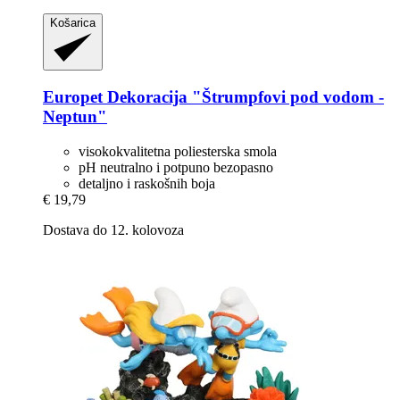
Košarica
Europet
Dekoracija "Štrumpfovi pod vodom -​
Neptun"
visokokvalitetna poliesterska smola
pH neutralno i potpuno bezopasno
detaljno i raskošnih boja
€ 19,79
Dostava do 12. kolovoza