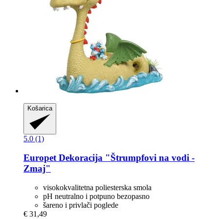
Košarica
5.0 (1)
Europet
Dekoracija "Štrumpfovi na vodi -​
Zmaj"
visokokvalitetna poliesterska smola
pH neutralno i potpuno bezopasno
šareno i privlači poglede
€ 31,49