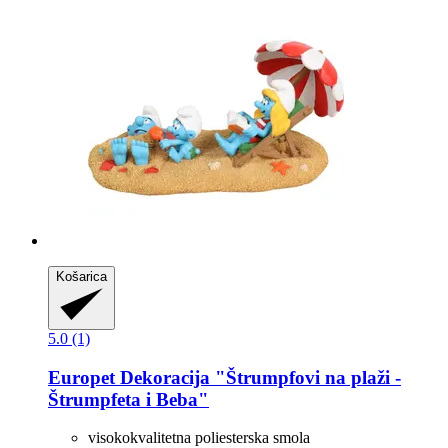
Košarica
5.0 (1)
Europet
Dekoracija "Štrumpfovi na plaži -​
Štrumpfeta i Beba"
visokokvalitetna poliesterska smola