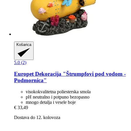
Košarica
5.0 (2)
Europet
Dekoracija "Štrumpfovi pod vodom -​
Podmornica"
visokokvalitetna poliesterska smola
pH neutralno i potpuno bezopasno
mnogo detalja i vesele boje
€ 33,49
Dostava do 12. kolovoza