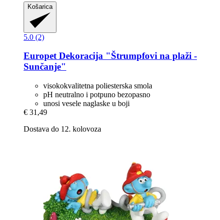
Košarica
5.0 (2)
Europet
Dekoracija "Štrumpfovi na plaži -​
Sunčanje"
visokokvalitetna poliesterska smola
pH neutralno i potpuno bezopasno
unosi vesele naglaske u boji
€ 31,49
Dostava do 12. kolovoza