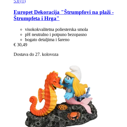
5.0 (1)
Europet
Dekoracija "Štrumpfovi na plaži -​
Štrumpfeta i Hrga"
visokokvalitetna poliesterska smola
pH neutralno i potpuno bezopasno
bogato detaljima i šareno
€ 30,49
Dostava do 27. kolovoza