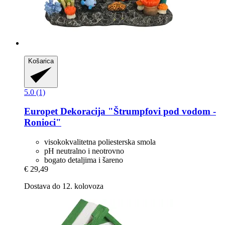
Košarica
5.0 (1)
Europet
Dekoracija "Štrumpfovi pod vodom -​
Ronioci"
visokokvalitetna poliesterska smola
pH neutralno i neotrovno
bogato detaljima i šareno
€ 29,49
Dostava do 12. kolovoza