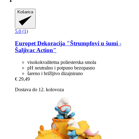
Košarica
5.0 (1)
Europet
Dekoracija "Štrumpfovi u šumi -​
Šaljivac Action"
visokokvalitetna poliesterska smola
pH neutralno i potpuno bezopasno
šareno i brižljivo dizajnirano
€ 29,49
Dostava do 12. kolovoza