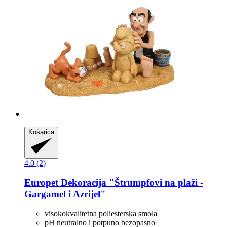
Košarica
4.0 (2)
Europet
Dekoracija "Štrumpfovi na plaži -​
Gargamel i Azrijel"
visokokvalitetna poliesterska smola
pH neutralno i potpuno bezopasno