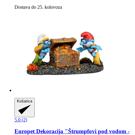
Dostava do 25. kolovoza
Košarica
5.0 (2)
Europet
Dekoracija "Štrumpfovi pod vodom -​