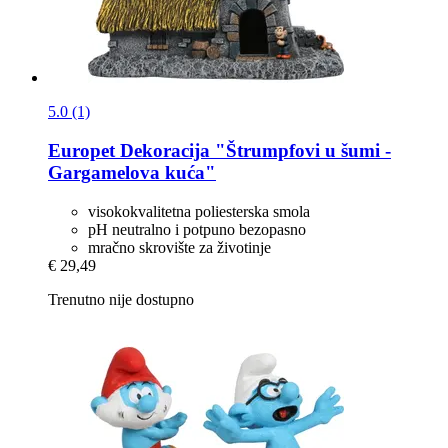
5.0 (1)
Europet
Dekoracija "Štrumpfovi u šumi -​
Gargamelova kuća"
visokokvalitetna poliesterska smola
pH neutralno i potpuno bezopasno
mračno skrovište za životinje
€ 29,49
Trenutno nije dostupno