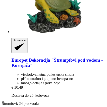
Košarica
Europet
Dekoracija "Štrumpfovi pod vodom -​
Kornjača"
visokokvalitetna poliesterska smola
pH neutralno i potpuno bezopasno
mnogo detalja i jarke boje
€ 30,49
Dostava do 25. kolovoza
Štrumfovi: 24 proizvoda