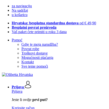
za navigaciju
Na sadržaj
u košaricu
Hrvatska: besplatna standardna dostava
od € 49,90
Besplatni povrat proizvoda
Vaš paket ćete primiti u roku 3 dana
Pomoć
Gdje je moja narudžba?
Povrat robe
Troškovi dostave
Mogućnosti plaćanja
Kontakt
Sve teme pomoći
Prijava
Prijava
Jeste li ovdje
prvi put?
Kreirajte račun