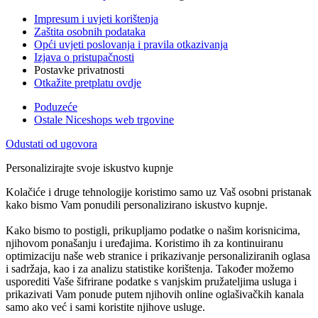
Impresum i uvjeti korištenja
Zaštita osobnih podataka
Opći uvjeti poslovanja i pravila otkazivanja
Izjava o pristupačnosti
Postavke privatnosti
Otkažite pretplatu ovdje
Poduzeće
Ostale Niceshops web trgovine
Odustati od ugovora
Personalizirajte svoje iskustvo kupnje
Kolačiće i druge tehnologije koristimo samo uz Vaš osobni pristanak
kako bismo Vam ponudili personalizirano iskustvo kupnje.
Kako bismo to postigli, prikupljamo podatke o našim korisnicima,
njihovom ponašanju i uređajima. Koristimo ih za kontinuiranu
optimizaciju naše web stranice i prikazivanje personaliziranih oglasa
i sadržaja, kao i za analizu statistike korištenja. Također možemo
usporediti Vaše šifrirane podatke s vanjskim pružateljima usluga i
prikazivati Vam ponude putem njihovih online oglašivačkih kanala
samo ako već i sami koristite njihove usluge.