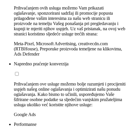
Prihvaćanjem ovih usluga možemo Vam prikazati
oglašavanje, sponzorirani sadržaj ili promocije popusta
prilagođene vašim interesima za našu web stranicu ili
proizvode na temelju Vašeg ponašanja pri pregledavanju i
kupnji te mjeriti njihov uspjeh. Uz vaš pristanak, na ovoj web
stranici koristimo sljedeće usluge trećih strana:
Meta-Pixel, Microsoft Advertising, creativecdn.com
(RTBHouse), Preporuke proizvoda temeljene na klikovima,
Ads Defender
Napredno praćenje konverzija
Prihvaćanjem ove usluge možemo bolje razumjeti i procijeniti
uspjeh našeg online oglašavanja i optimizirati našu ponudu
oglašavanja. Kako bismo to učinili, uspoređujemo Vaše
šifrirane osobne podatke sa sljedećim vanjskim pružateljima
usluga ukoliko već koristite njihove usluge:
Google Ads
Performanse