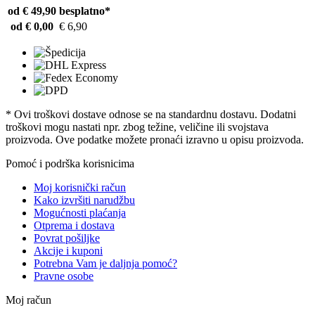
od € 49,90
besplatno*
od € 0,00
€ 6,90
* Ovi troškovi dostave odnose se na standardnu ​​dostavu. Dodatni
troškovi mogu nastati npr. zbog težine, veličine ili svojstava
proizvoda. Ove podatke možete pronaći izravno u opisu proizvoda.
Pomoć i podrška korisnicima
Moj korisnički račun
Kako izvršiti narudžbu
Mogućnosti plaćanja
Otprema i dostava
Povrat pošiljke
Akcije i kuponi
Potrebna Vam je daljnja pomoć?
Pravne osobe
Moj račun