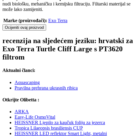
nudi biološku, mehaničku i kemijsku filtraciju. Filtarski materijal se
može lako zamijeniti.
Marke (proizvođači):
Exo Terra
Ocijeniti ovaj proizvod
recenzija na sljedećem jeziku: hrvatski za
Exo Terra Turtle Cliff Large s PT3620
filtrom
Aktualni članci:
Aquascaping
Pravilna prehrana ukrasnih ribica
Otkrijte Olibetta :
ARKA
Easy-Life OsmoVital
HEISSNER Ljepilo za kaučuk foliju za jezerca
Tropica Lilaeopsis brasiliensis CUP
HEISSNER LED reflektor Smart Light, metalni