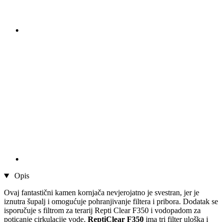
Opis
Ovaj fantastični kamen kornjača nevjerojatno je svestran, jer je
iznutra šupalj i omogućuje pohranjivanje filtera i pribora. Dodatak se
isporučuje s filtrom za terarij Repti Clear F350 i vodopadom za
poticanje cirkulacije vode.
ReptiClear F350
ima tri filter uloška i