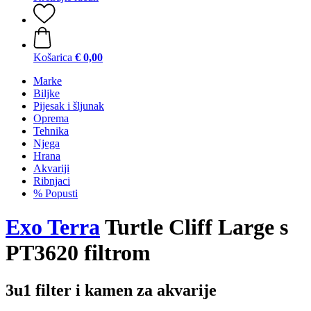
Košarica
€ 0,00
Marke
Biljke
Pijesak i šljunak
Oprema
Tehnika
Njega
Hrana
Akvariji
Ribnjaci
% Popusti
Exo Terra
Turtle Cliff Large s
PT3620 filtrom
3u1 filter i kamen za akvarije