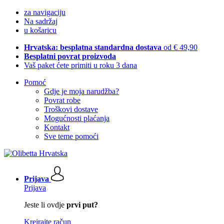
za navigaciju
Na sadržaj
u košaricu
Hrvatska: besplatna standardna dostava
od € 49,90
Besplatni povrat proizvoda
Vaš paket ćete primiti u roku 3 dana
Pomoć
Gdje je moja narudžba?
Povrat robe
Troškovi dostave
Mogućnosti plaćanja
Kontakt
Sve teme pomoći
Prijava
Prijava
Jeste li ovdje
prvi put?
Kreirajte račun