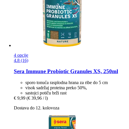
4 opcije
4.8 (16)
Sera
Immune Probiotic Granules XS, 250ml
sporo tonuća rasplodna hrana za ribe do 5 cm
visok sadržaj proteina preko 50%,
sastojci potiču brži rast
€ 9,99
(€ 39,96 / l)
Dostava do 12. kolovoza