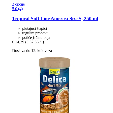
2 opcije
5.0 (4)
Tropical
Soft Line America Size S, 250 ml
plutajući štapići
regulira probavu
potiče jačinu boja
€ 14,39
(€ 57,56 / l)
Dostava do 12. kolovoza