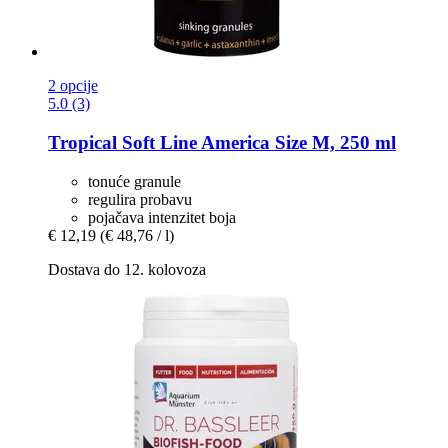
2 opcije
5.0 (3)
Tropical
Soft Line America Size M, 250 ml
tonuće granule
regulira probavu
pojačava intenzitet boja
€ 12,19
(€ 48,76 / l)
Dostava do 12. kolovoza