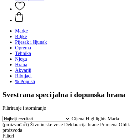
Marke
Biljke
Pijesak i šljunak
Oprema
Tehnika
Njega
Hrana
Akvariji
Ribnjaci
% Popusti
Svestrana specijalna i dopunska hrana
Filtriranje i storniranje
Cijena
Highlights
Marke
(proizvođači)
Životinjske vrste
Deklaracija hrane
Primjena
Oblik
proizvoda
Filteri