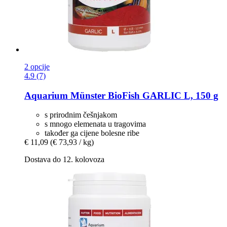
2 opcije
4.9 (7)
Aquarium Münster
BioFish GARLIC L, 150 g
s prirodnim češnjakom
s mnogo elemenata u tragovima
također ga cijene bolesne ribe
€ 11,09
(€ 73,93 / kg)
Dostava do 12. kolovoza