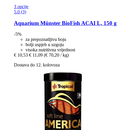
3 opcije
5.0 (3)
Aquarium Münster
BioFish ACAI L, 150 g
-5%
za prepoznatljivu boju
bolji uspjeh u uzgoju
visoka nutritivna vrijednost
€ 10,53
€ 11,09
(€ 70,20 / kg)
Dostava do 12. kolovoza