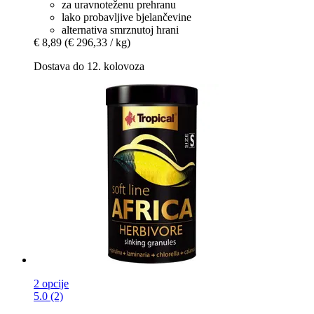
za uravnoteženu prehranu
lako probavljive bjelančevine
alternativa smrznutoj hrani
€ 8,89
(€ 296,33 / kg)
Dostava do 12. kolovoza
2 opcije
5.0 (2)