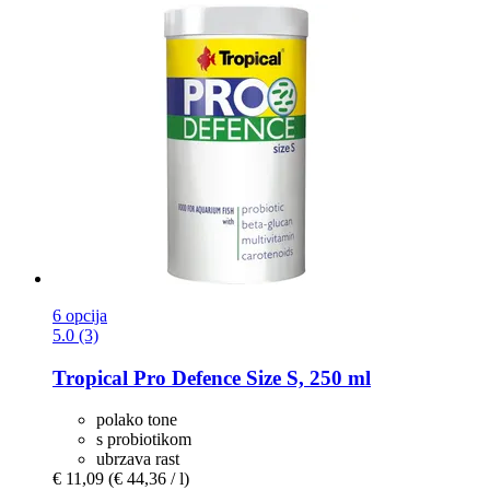
6 opcija
5.0 (3)
Tropical
Pro Defence Size S, 250 ml
polako tone
s probiotikom
ubrzava rast
€ 11,09
(€ 44,36 / l)