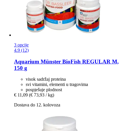
3 opcije
4.9 (12)
Aquarium Münster
BioFish REGULAR M,
150 g
visok sadržaj proteina
svi vitamini, elementi u tragovima
pospješuje plodnost
€ 11,09
(€ 73,93 / kg)
Dostava do 12. kolovoza