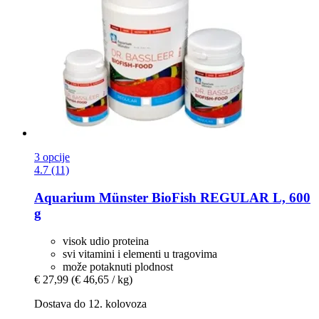
3 opcije
4.7 (11)
Aquarium Münster
BioFish REGULAR L, 600
g
visok udio proteina
svi vitamini i elementi u tragovima
može potaknuti plodnost
€ 27,99
(€ 46,65 / kg)
Dostava do 12. kolovoza