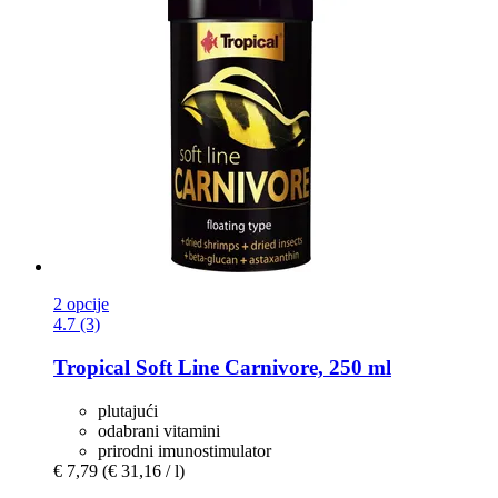
2 opcije
4.7 (3)
Tropical
Soft Line Carnivore, 250 ml
plutajući
odabrani vitamini
prirodni imunostimulator
€ 7,79
(€ 31,16 / l)