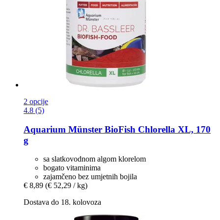
2 opcije
4.8 (5)
Aquarium Münster
BioFish Chlorella XL, 170
g
sa slatkovodnom algom klorelom
bogato vitaminima
zajamčeno bez umjetnih bojila
€ 8,89
(€ 52,29 / kg)
Dostava do 18. kolovoza