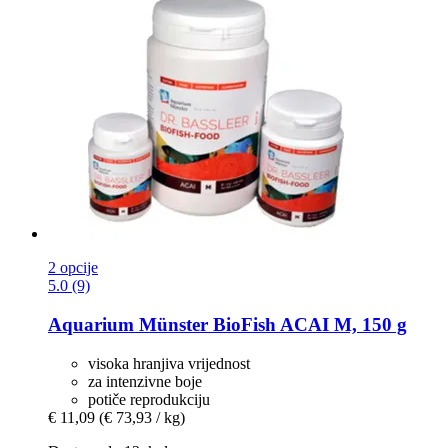
2 opcije
5.0 (9)
Aquarium Münster
BioFish ACAI M, 150 g
visoka hranjiva vrijednost
za intenzivne boje
potiče reprodukciju
€ 11,09
(€ 73,93 / kg)