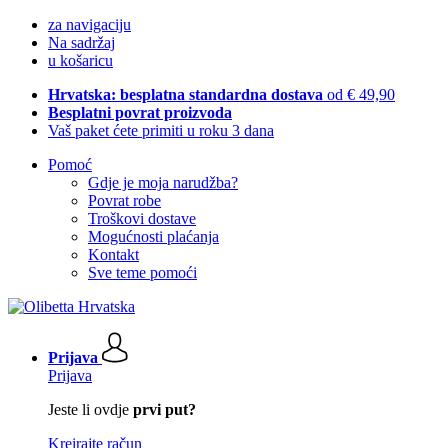
za navigaciju
Na sadržaj
u košaricu
Hrvatska: besplatna standardna dostava
od € 49,90
Besplatni povrat proizvoda
Vaš paket ćete primiti u roku 3 dana
Pomoć
Gdje je moja narudžba?
Povrat robe
Troškovi dostave
Mogućnosti plaćanja
Kontakt
Sve teme pomoći
Prijava
Prijava
Jeste li ovdje
prvi put?
Kreirajte račun