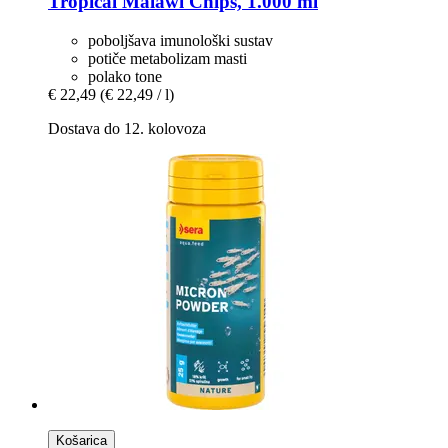
Tropical
Malawi Chips, 1.000 ml
poboljšava imunološki sustav
potiče metabolizam masti
polako tone
€ 22,49
(€ 22,49 / l)
Dostava do 12. kolovoza
Košarica