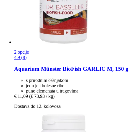
2 opcije
4.9 (8)
Aquarium Münster
BioFish GARLIC M, 150 g
s prirodnim češnjakom
jedu je i bolesne ribe
puno elemenata u tragovima
€ 11,09
(€ 73,93 / kg)
Dostava do 12. kolovoza