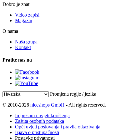
Dobro je znati
Video zapisi
Magazin
O nama
Naša grupa
Kontakt
Pratite nas na
Promjena regije / jezika
© 2010-2026
niceshops GmbH
- All rights reserved.
Impresum i uvjeti korištenja
Zaštita osobnih podataka
Opći uvjeti poslovanja i pravila otkazivanja
Izjava o pristupačnosti
Postavke privatnosti