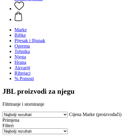
Marke
Biljke
Pijesak i šljunak
Oprema
Tehnika
Njega
Hrana
Akvariji
Ribnjaci
% Popusti
JBL proizvodi za njegu
Filtriranje i storniranje
Cijena
Marke (proizvođači)
Primjena
Filteri