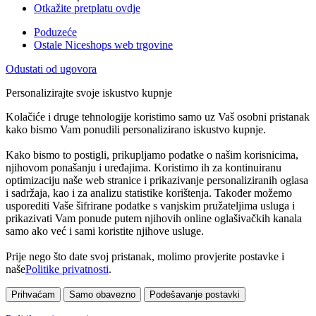
Otkažite pretplatu ovdje
Poduzeće
Ostale Niceshops web trgovine
Odustati od ugovora
Personalizirajte svoje iskustvo kupnje
Kolačiće i druge tehnologije koristimo samo uz Vaš osobni pristanak
kako bismo Vam ponudili personalizirano iskustvo kupnje.
Kako bismo to postigli, prikupljamo podatke o našim korisnicima,
njihovom ponašanju i uređajima. Koristimo ih za kontinuiranu
optimizaciju naše web stranice i prikazivanje personaliziranih oglasa
i sadržaja, kao i za analizu statistike korištenja. Također možemo
usporediti Vaše šifrirane podatke s vanjskim pružateljima usluga i
prikazivati Vam ponude putem njihovih online oglašivačkih kanala
samo ako već i sami koristite njihove usluge.
Prije nego što date svoj pristanak, molimo provjerite postavke i
naše
Politike privatnosti
.
Prihvaćam
Samo obavezno
Podešavanje postavki