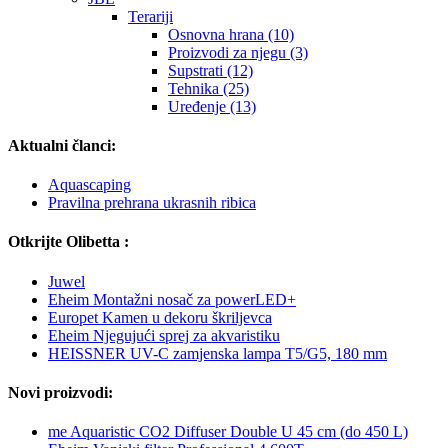
Terariji
Osnovna hrana (10)
Proizvodi za njegu (3)
Supstrati (12)
Tehnika (25)
Uređenje (13)
Aktualni članci:
Aquascaping
Pravilna prehrana ukrasnih ribica
Otkrijte Olibetta :
Juwel
Eheim Montažni nosač za powerLED+
Europet Kamen u dekoru škriljevca
Eheim Njegujući sprej za akvaristiku
HEISSNER UV-C zamjenska lampa T5/G5, 180 mm
Novi proizvodi:
me Aquaristic CO2 Diffuser Double U 45 cm (do 450 L)