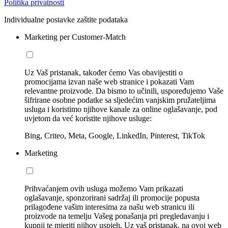
Politika privatnosti
Individualne postavke zaštite podataka
Marketing per Customer-Match
Uz Vaš pristanak, također ćemo Vas obavijestiti o
promocijama izvan naše web stranice i pokazati Vam
relevantne proizvode. Da bismo to učinili, uspoređujemo Vaše
šifrirane osobne podatke sa sljedećim vanjskim pružateljima
usluga i koristimo njihove kanale za online oglašavanje, pod
uvjetom da već koristite njihove usluge:
Bing, Criteo, Meta, Google, LinkedIn, Pinterest, TikTok
Marketing
Prihvaćanjem ovih usluga možemo Vam prikazati
oglašavanje, sponzorirani sadržaj ili promocije popusta
prilagođene vašim interesima za našu web stranicu ili
proizvode na temelju Vašeg ponašanja pri pregledavanju i
kupnji te mjeriti njihov uspjeh. Uz vaš pristanak, na ovoj web