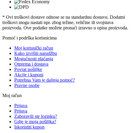
* Ovi troškovi dostave odnose se na standardnu ​​dostavu. Dodatni
troškovi mogu nastati npr. zbog težine, veličine ili svojstava
proizvoda. Ove podatke možete pronaći izravno u opisu proizvoda.
Pomoć i podrška korisnicima
Moj korisnički račun
Kako izvršiti narudžbu
Mogućnosti plaćanja
Otprema i dostava
Povrat pošiljke
Akcije i kuponi
Potrebna Vam je daljnja pomoć?
Pravne osobe
Moj račun
Prijava
Prijava
Zaboravili ste lozinku?
Gdje je moja pošiljka?
Iskoristiti kupon