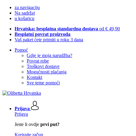
za navigaciju
Na sadržaj
u košaricu
Hrvatska: besplatna standardna dostava
od € 49,90
Besplatni povrat proizvoda
Vaš paket ćete primiti u roku 3 dana
Pomoć
Gdje je moja narudžba?
Povrat robe
Troškovi dostave
Mogućnosti plaćanja
Kontakt
Sve teme pomoći
Prijava
Prijava
Jeste li ovdje
prvi put?
Kreirajte račun