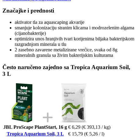
Značajke i prednosti
aktivator tla za aquascaping akvarije
smanjuje kolonizaciju stranim klicama i modrozelenim algama
(cijanobakterije)
optimizira unos hranjivih tvari korijenima biljaka bakterijskom
razgradnjom minerala u tlu
2 zasebno zavarene metalizirane vrećice, svaka od 8g
mineralnih granula sa živim bakterijskim kulturama
Često naručeno zajedno sa Tropica Aquarium Soil,
3 L
JBL ProScape PlantStart, 16 g
€ 6,29
(€ 393,13 / kg)
Tropica Aquarium Soil, 3 L
€ 15,79
(€ 5,26 / l)