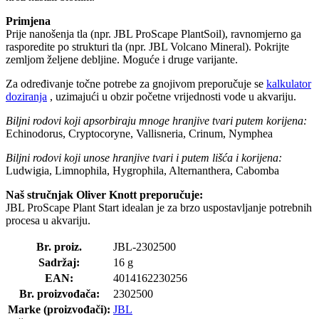
Primjena
Prije nanošenja tla (npr. JBL ProScape PlantSoil), ravnomjerno ga
rasporedite po strukturi tla (npr. JBL Volcano Mineral). Pokrijte
zemljom željene debljine. Moguće i druge varijante.
Za određivanje točne potrebe za gnojivom preporučuje se
kalkulator
doziranja
, uzimajući u obzir početne vrijednosti vode u akvariju.
Biljni rodovi koji apsorbiraju mnoge hranjive tvari putem korijena:
Echinodorus, Cryptocoryne, Vallisneria, Crinum, Nymphea
Biljni rodovi koji unose hranjive tvari i putem lišća i korijena:
Ludwigia, Limnophila, Hygrophila, Alternanthera, Cabomba
Naš stručnjak Oliver Knott preporučuje:
JBL ProScape Plant Start idealan je za brzo uspostavljanje potrebnih
procesa u akvariju.
Br. proiz.
JBL-2302500
Sadržaj:
16 g
EAN:
4014162230256
Br. proizvođača:
2302500
Marke (proizvođači):
JBL