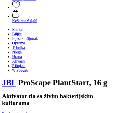
Košarica
€ 0,00
Marke
Biljke
Pijesak i šljunak
Oprema
Tehnika
Njega
Hrana
Akvariji
Ribnjaci
% Popusti
JBL
ProScape PlantStart, 16 g
Aktivator tla sa živim bakterijskim
kulturama