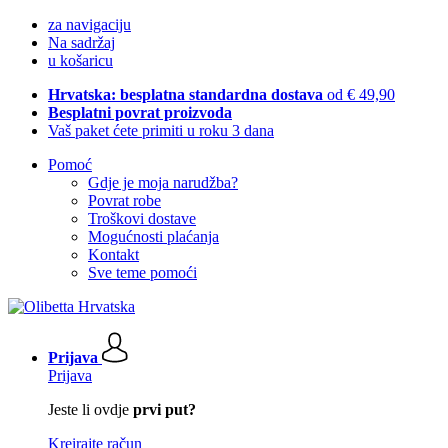
za navigaciju
Na sadržaj
u košaricu
Hrvatska: besplatna standardna dostava
od € 49,90
Besplatni povrat proizvoda
Vaš paket ćete primiti u roku 3 dana
Pomoć
Gdje je moja narudžba?
Povrat robe
Troškovi dostave
Mogućnosti plaćanja
Kontakt
Sve teme pomoći
Prijava
Prijava
Jeste li ovdje
prvi put?
Kreirajte račun