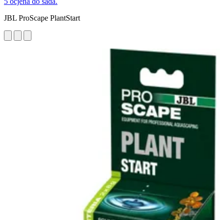
5 ocjena do sada.
JBL ProScape PlantStart