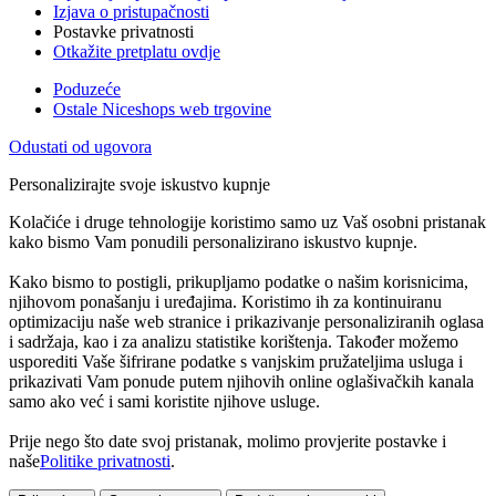
Izjava o pristupačnosti
Postavke privatnosti
Otkažite pretplatu ovdje
Poduzeće
Ostale Niceshops web trgovine
Odustati od ugovora
Personalizirajte svoje iskustvo kupnje
Kolačiće i druge tehnologije koristimo samo uz Vaš osobni pristanak
kako bismo Vam ponudili personalizirano iskustvo kupnje.
Kako bismo to postigli, prikupljamo podatke o našim korisnicima,
njihovom ponašanju i uređajima. Koristimo ih za kontinuiranu
optimizaciju naše web stranice i prikazivanje personaliziranih oglasa
i sadržaja, kao i za analizu statistike korištenja. Također možemo
usporediti Vaše šifrirane podatke s vanjskim pružateljima usluga i
prikazivati Vam ponude putem njihovih online oglašivačkih kanala
samo ako već i sami koristite njihove usluge.
Prije nego što date svoj pristanak, molimo provjerite postavke i
naše
Politike privatnosti
.