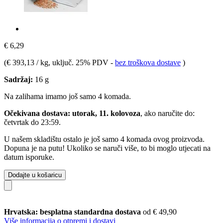
€ 6,29
(
€ 393,13 / kg
, uključ. 25% PDV
-
bez troškova dostave
)
Sadržaj:
16 g
Na zalihama imamo još samo 4 komada.
Očekivana dostava: utorak, 11. kolovoza
, ako naručite do:
četvrtak do 23:59
.
U našem skladištu ostalo je još samo 4 komada ovog proizvoda.
Dopuna je na putu! Ukoliko se naruči više, to bi moglo utjecati na
datum isporuke.
Dodajte u košaricu
Hrvatska: besplatna standardna dostava
od € 49,90
Više informacija o otpremi i dostavi