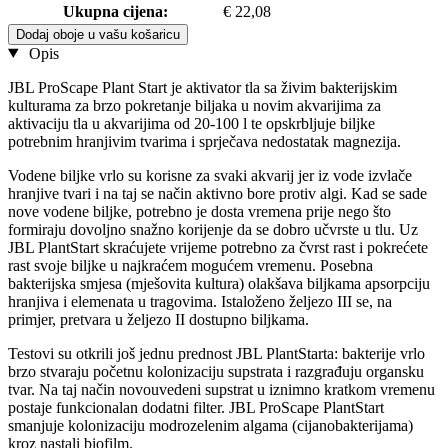
Ukupna cijena:
€ 22,08
Dodaj oboje u vašu košaricu
Opis
JBL ProScape Plant Start je aktivator tla sa živim bakterijskim
kulturama za brzo pokretanje biljaka u novim akvarijima za
aktivaciju tla u akvarijima od 20-100 l te opskrbljuje biljke
potrebnim hranjivim tvarima i sprječava nedostatak magnezija.
Vodene biljke vrlo su korisne za svaki akvarij jer iz vode izvlače
hranjive tvari i na taj se način aktivno bore protiv algi. Kad se sade
nove vodene biljke, potrebno je dosta vremena prije nego što
formiraju dovoljno snažno korijenje da se dobro učvrste u tlu. Uz
JBL PlantStart skraćujete vrijeme potrebno za čvrst rast i pokrećete
rast svoje biljke u najkraćem mogućem vremenu. Posebna
bakterijska smjesa (mješovita kultura) olakšava biljkama apsorpciju
hranjiva i elemenata u tragovima. Istaloženo željezo III se, na
primjer, pretvara u željezo II dostupno biljkama.
Testovi su otkrili još jednu prednost JBL PlantStarta: bakterije vrlo
brzo stvaraju početnu kolonizaciju supstrata i razgrađuju organsku
tvar. Na taj način novouvedeni supstrat u iznimno kratkom vremenu
postaje funkcionalan dodatni filter. JBL ProScape PlantStart
smanjuje kolonizaciju modrozelenim algama (cijanobakterijama)
kroz nastali biofilm.