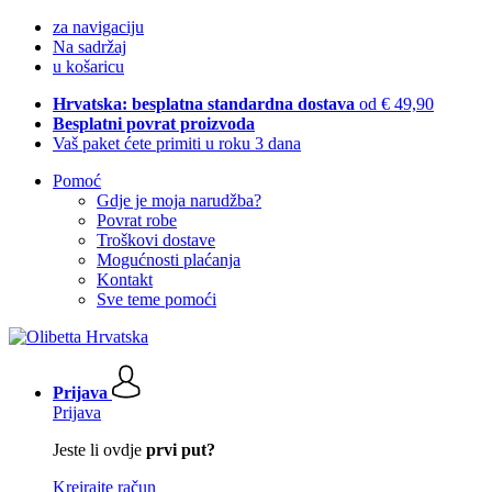
za navigaciju
Na sadržaj
u košaricu
Hrvatska: besplatna standardna dostava
od € 49,90
Besplatni povrat proizvoda
Vaš paket ćete primiti u roku 3 dana
Pomoć
Gdje je moja narudžba?
Povrat robe
Troškovi dostave
Mogućnosti plaćanja
Kontakt
Sve teme pomoći
Prijava
Prijava
Jeste li ovdje
prvi put?
Kreirajte račun