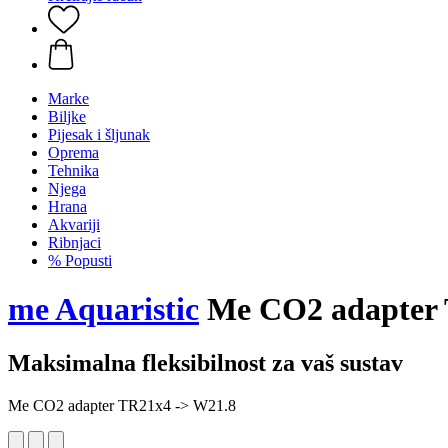
Marke
Biljke
Pijesak i šljunak
Oprema
Tehnika
Njega
Hrana
Akvariji
Ribnjaci
% Popusti
me Aquaristic
Me CO2 adapter 
Maksimalna fleksibilnost za vaš sustav
Me CO2 adapter TR21x4 -> W21.8