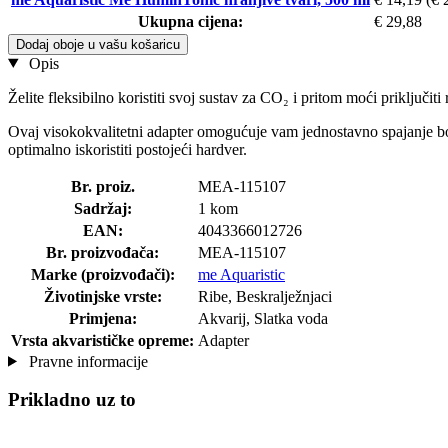
Ukupna cijena:
€ 29,88
Dodaj oboje u vašu košaricu
Opis
Želite fleksibilno koristiti svoj sustav za CO₂ i pritom moći priključiti
Ovaj visokokvalitetni adapter omogućuje vam jednostavno spajanje b
optimalno iskoristiti postojeći hardver.
Br. proiz.
MEA-115107
Sadržaj:
1 kom
EAN:
4043366012726
Br. proizvođača:
MEA-115107
Marke (proizvođači):
me Aquaristic
Životinjske vrste:
Ribe, Beskralježnjaci
Primjena:
Akvarij, Slatka voda
Vrsta akvarističke opreme:
Adapter
Pravne informacije
Prikladno uz to