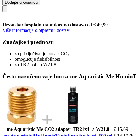
Dodajte u košaricu
Hrvatska: besplatna standardna dostava
od € 49,90
Više informacija o otpremi i dostavi
Značajke i prednosti
za priključivanje boca s CO₂
omogućuje fleksibilnost
za TR21x4 na W21.8
Često naručeno zajedno sa me Aquaristic Me HuminTo
me Aquaristic Me CO2 adapter TR21x4 -> W21.8
€ 15,69
me Aquaristic Me HuminTonic hranjive tvari, 500 ml
€ 14,19
(€ 