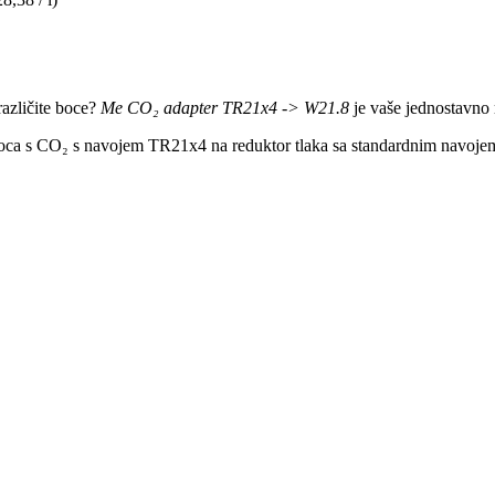
 različite boce?
Me CO₂ adapter TR21x4 -> W21.8
je vaše jednostavno 
oca s CO₂ s navojem TR21x4 na reduktor tlaka sa standardnim navojem 