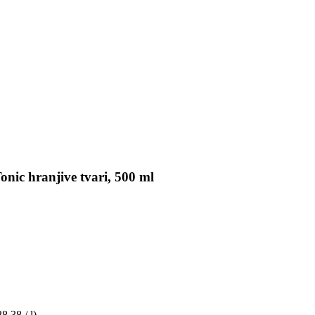
nic hranjive tvari, 500 ml
28,38 / l)