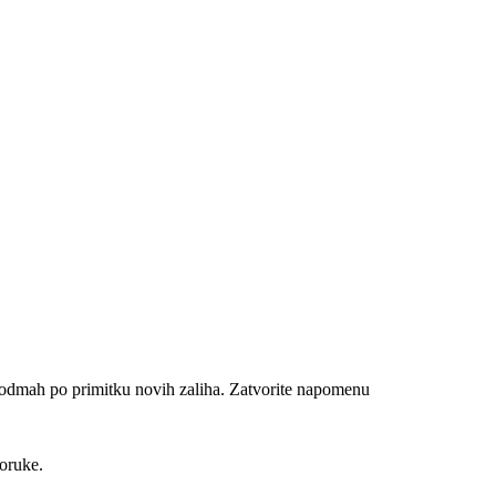
n odmah po primitku novih zaliha.
Zatvorite napomenu
poruke.