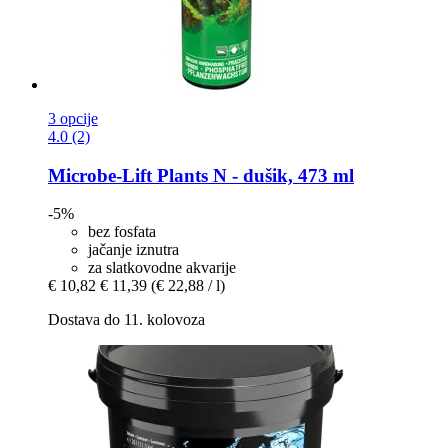
3 opcije
4.0 (2)
Microbe-Lift
Plants N -​ dušik, 473 ml
-5%
bez fosfata
jačanje iznutra
za slatkovodne akvarije
€ 10,82
€ 11,39
(€ 22,88 / l)
Dostava do 11. kolovoza