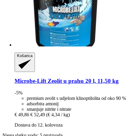
Košarica
Microbe-Lift
Zeolit u prahu 20 l, 11,50 kg
-5%
premium zeolit s udjelom klinoptilolita od oko 90 %
adsorbira amonij
smanjuje nitrite i nitrate
€ 49,86
€ 52,49
(€ 4,34 / kg)
Dostava do 12. kolovoza
Njega slatku vodu: 5 proizvoda