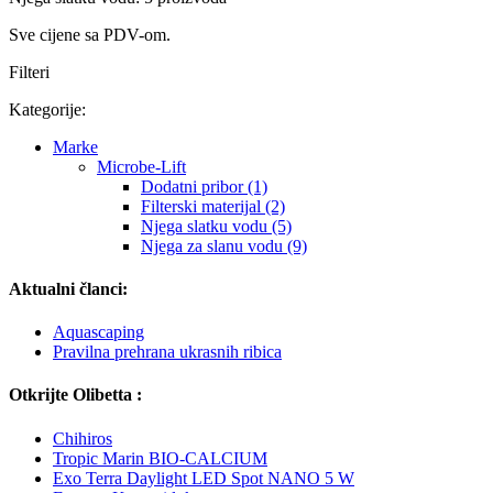
Sve cijene sa PDV-om.
Filteri
Kategorije:
Marke
Microbe-Lift
Dodatni pribor (1)
Filterski materijal (2)
Njega slatku vodu (5)
Njega za slanu vodu (9)
Aktualni članci:
Aquascaping
Pravilna prehrana ukrasnih ribica
Otkrijte Olibetta :
Chihiros
Tropic Marin BIO-CALCIUM
Exo Terra Daylight LED Spot NANO 5 W