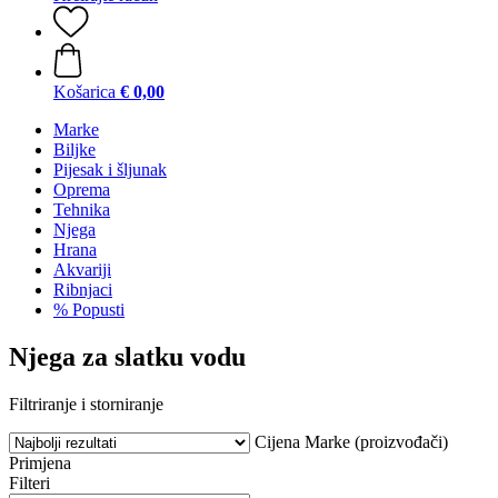
Košarica
€ 0,00
Marke
Biljke
Pijesak i šljunak
Oprema
Tehnika
Njega
Hrana
Akvariji
Ribnjaci
% Popusti
Njega za slatku vodu
Filtriranje i storniranje
Cijena
Marke (proizvođači)
Primjena
Filteri