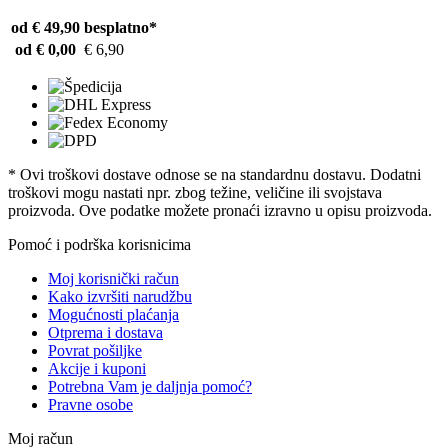
od € 49,90
besplatno*
od € 0,00
€ 6,90
* Ovi troškovi dostave odnose se na standardnu ​​dostavu. Dodatni
troškovi mogu nastati npr. zbog težine, veličine ili svojstava
proizvoda. Ove podatke možete pronaći izravno u opisu proizvoda.
Pomoć i podrška korisnicima
Moj korisnički račun
Kako izvršiti narudžbu
Mogućnosti plaćanja
Otprema i dostava
Povrat pošiljke
Akcije i kuponi
Potrebna Vam je daljnja pomoć?
Pravne osobe
Moj račun