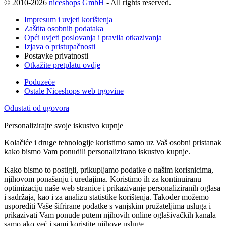
© 2010-2026
niceshops GmbH
- All rights reserved.
Impresum i uvjeti korištenja
Zaštita osobnih podataka
Opći uvjeti poslovanja i pravila otkazivanja
Izjava o pristupačnosti
Postavke privatnosti
Otkažite pretplatu ovdje
Poduzeće
Ostale Niceshops web trgovine
Odustati od ugovora
Personalizirajte svoje iskustvo kupnje
Kolačiće i druge tehnologije koristimo samo uz Vaš osobni pristanak
kako bismo Vam ponudili personalizirano iskustvo kupnje.
Kako bismo to postigli, prikupljamo podatke o našim korisnicima,
njihovom ponašanju i uređajima. Koristimo ih za kontinuiranu
optimizaciju naše web stranice i prikazivanje personaliziranih oglasa
i sadržaja, kao i za analizu statistike korištenja. Također možemo
usporediti Vaše šifrirane podatke s vanjskim pružateljima usluga i
prikazivati Vam ponude putem njihovih online oglašivačkih kanala
samo ako već i sami koristite njihove usluge.