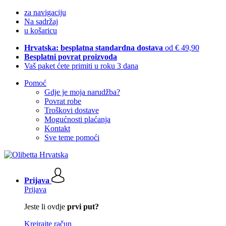
za navigaciju
Na sadržaj
u košaricu
Hrvatska: besplatna standardna dostava
od € 49,90
Besplatni povrat proizvoda
Vaš paket ćete primiti u roku 3 dana
Pomoć
Gdje je moja narudžba?
Povrat robe
Troškovi dostave
Mogućnosti plaćanja
Kontakt
Sve teme pomoći
Prijava
Prijava
Jeste li ovdje
prvi put?
Kreirajte račun