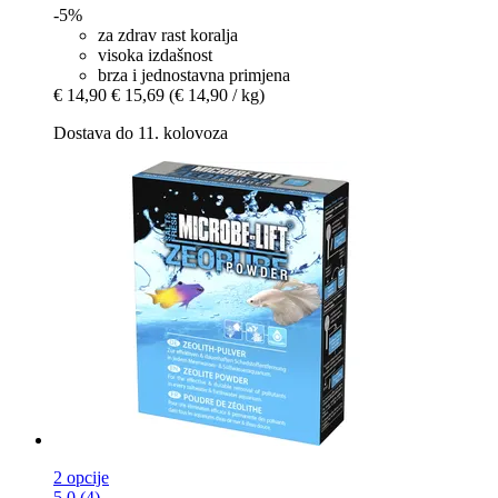
-5%
za zdrav rast koralja
visoka izdašnost
brza i jednostavna primjena
€ 14,90
€ 15,69
(€ 14,90 / kg)
Dostava do 11. kolovoza
2 opcije
5.0 (4)