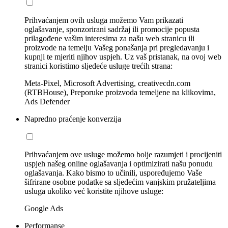
Prihvaćanjem ovih usluga možemo Vam prikazati
oglašavanje, sponzorirani sadržaj ili promocije popusta
prilagođene vašim interesima za našu web stranicu ili
proizvode na temelju Vašeg ponašanja pri pregledavanju i
kupnji te mjeriti njihov uspjeh. Uz vaš pristanak, na ovoj web
stranici koristimo sljedeće usluge trećih strana:
Meta-Pixel, Microsoft Advertising, creativecdn.com
(RTBHouse), Preporuke proizvoda temeljene na klikovima,
Ads Defender
Napredno praćenje konverzija
Prihvaćanjem ove usluge možemo bolje razumjeti i procijeniti
uspjeh našeg online oglašavanja i optimizirati našu ponudu
oglašavanja. Kako bismo to učinili, uspoređujemo Vaše
šifrirane osobne podatke sa sljedećim vanjskim pružateljima
usluga ukoliko već koristite njihove usluge:
Google Ads
Performanse