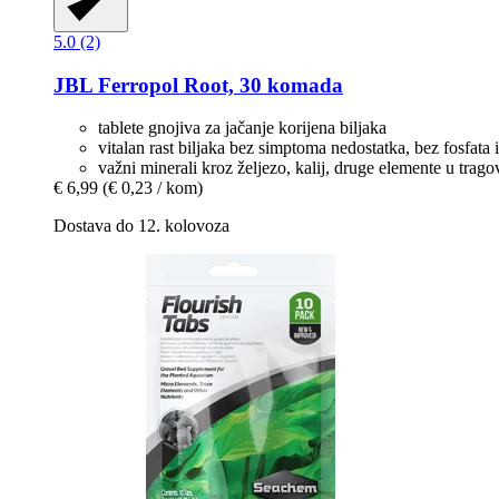
5.0 (2)
JBL
Ferropol Root, 30 komada
tablete gnojiva za jačanje korijena biljaka
vitalan rast biljaka bez simptoma nedostatka, bez fosfata i
važni minerali kroz željezo, kalij, druge elemente u trag
€ 6,99
(€ 0,23 / kom)
Dostava do 12. kolovoza