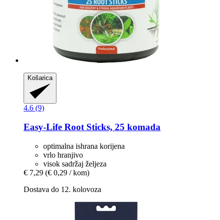
Košarica
4.6 (9)
Easy-Life
Root Sticks, 25 komada
optimalna ishrana korijena
vrlo hranjivo
visok sadržaj željeza
€ 7,29
(€ 0,29 / kom)
Dostava do 12. kolovoza