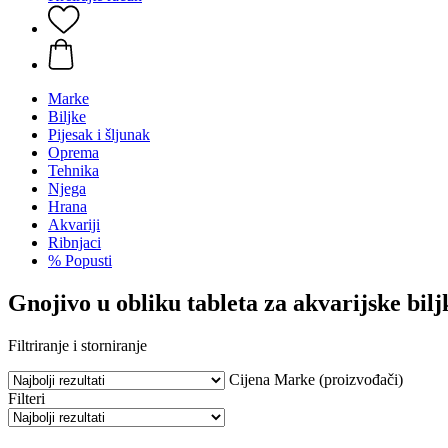
Marke
Biljke
Pijesak i šljunak
Oprema
Tehnika
Njega
Hrana
Akvariji
Ribnjaci
% Popusti
Gnojivo u obliku tableta za akvarijske bilj
Filtriranje i storniranje
Cijena
Marke (proizvođači)
Filteri