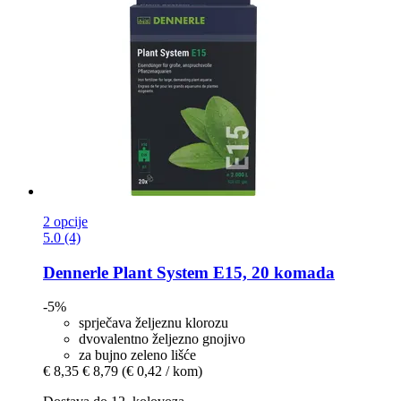
2 opcije
5.0 (4)
Dennerle
Plant System E15, 20 komada
-5%
sprječava željeznu klorozu
dvovalentno željezno gnojivo
za bujno zeleno lišće
€ 8,35
€ 8,79
(€ 0,42 / kom)