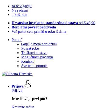
za navigaciju
Na sadržaj
u košaricu
Hrvatska: besplatna standardna dostava
od € 49,90
Besplatni povrat proizvoda
Vaš paket ćete primiti u roku 3 dana
Pomoć
Gdje je moja narudžba?
Povrat robe
Troškovi dostave
Mogućnosti plaćanja
Kontakt
Sve teme pomoći
Prijava
Prijava
Jeste li ovdje
prvi put?
Kreirajte račun