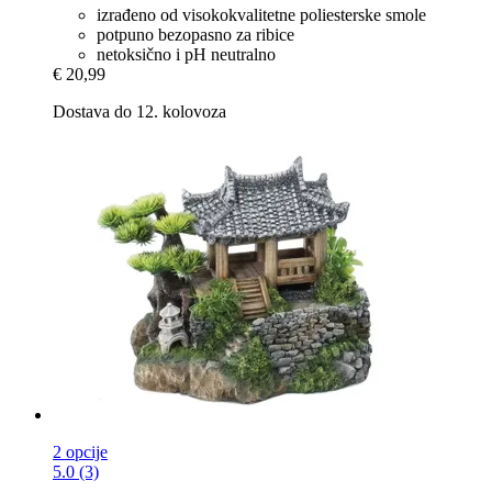
izrađeno od visokokvalitetne poliesterske smole
potpuno bezopasno za ribice
netoksično i pH neutralno
€ 20,99
Dostava do 12. kolovoza
2 opcije
5.0 (3)