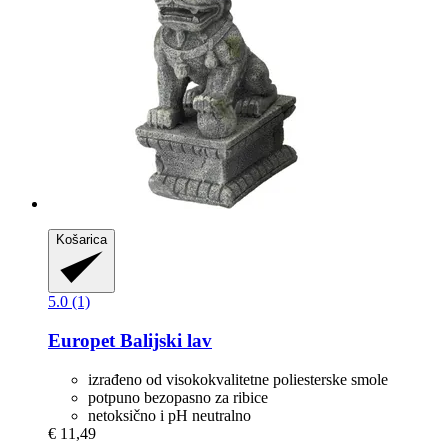
Košarica
5.0 (1)
Europet
Balijski lav
izrađeno od visokokvalitetne poliesterske smole
potpuno bezopasno za ribice
netoksično i pH neutralno
€ 11,49