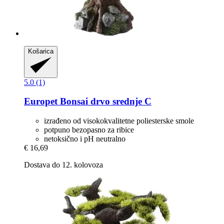
Košarica
5.0 (1)
Europet
Bonsai drvo srednje C
izrađeno od visokokvalitetne poliesterske smole
potpuno bezopasno za ribice
netoksično i pH neutralno
€ 16,69
Dostava do 12. kolovoza