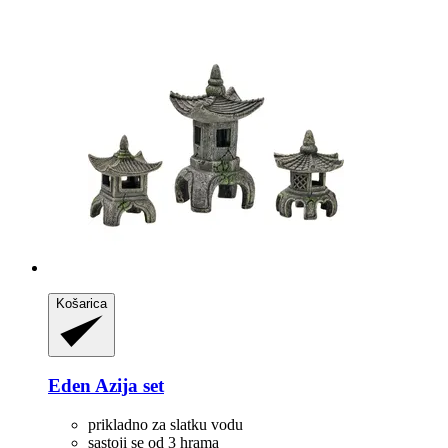
Košarica
Eden
Azija set
prikladno za slatku vodu
sastoji se od 3 hrama