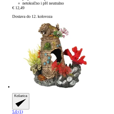
netoksično i pH neutralno
€ 12,49
Dostava do 12. kolovoza
Košarica
5.0 (1)