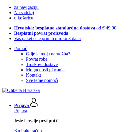
za navigaciju
Na sadržaj
u košaricu
Hrvatska: besplatna standardna dostava
od € 49,90
Besplatni povrat proizvoda
Vaš paket ćete primiti u roku 3 dana
Pomoć
Gdje je moja narudžba?
Povrat robe
Troškovi dostave
Mogućnosti plaćanja
Kontakt
Sve teme pomoći
Prijava
Prijava
Jeste li ovdje
prvi put?
Kreirajte račun