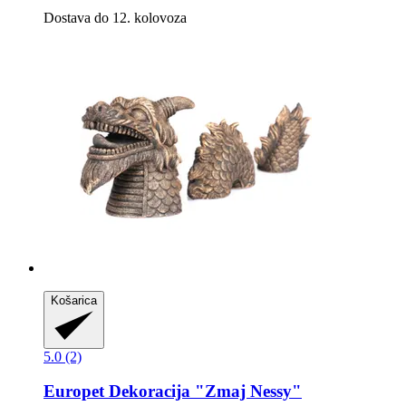
Dostava do 12. kolovoza
Košarica
5.0 (2)
Europet
Dekoracija "Zmaj Nessy"