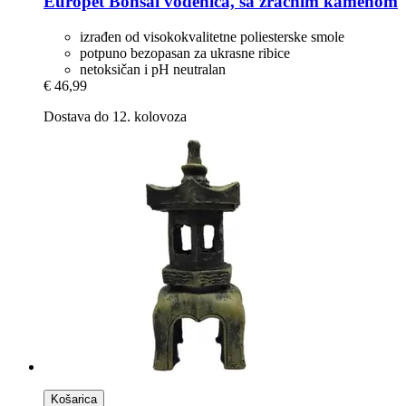
Europet
Bonsai vodenica, sa zračnim kamenom
izrađen od visokokvalitetne poliesterske smole
potpuno bezopasan za ukrasne ribice
netoksičan i pH neutralan
€ 46,99
Dostava do 12. kolovoza
Košarica