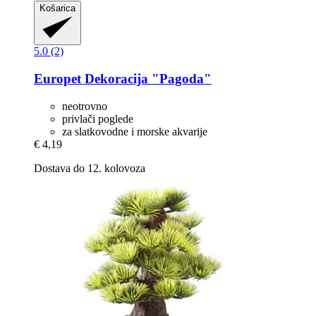
Košarica
5.0 (2)
Europet
Dekoracija "Pagoda"
neotrovno
privlači poglede
za slatkovodne i morske akvarije
€ 4,19
Dostava do 12. kolovoza