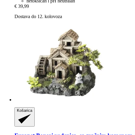
netoksičan i pH neutralan
€ 39,99
Dostava do 12. kolovoza
Košarica