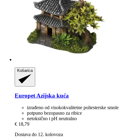
Košarica
Europet
Azijska kuća
izrađeno od visokokvalitetne poliesterske smole
potpuno bezopasno za ribice
netoksično i pH neutralno
€ 18,79
Dostava do 12. kolovoza