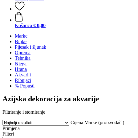
Košarica
€ 0,00
Marke
Biljke
Pijesak i šljunak
Oprema
Tehnika
Njega
Hrana
Akvariji
Ribnjaci
% Popusti
Azijska dekoracija za akvarije
Filtriranje i storniranje
Cijena
Marke (proizvođači)
Primjena
Filteri