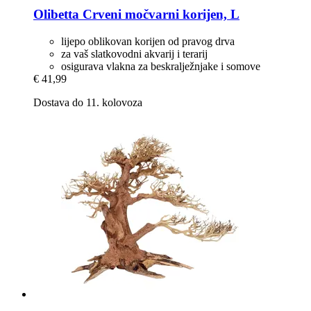
Olibetta
Crveni močvarni korijen, L
lijepo oblikovan korijen od pravog drva
za vaš slatkovodni akvarij i terarij
osigurava vlakna za beskralježnjake i somove
€ 41,99
Dostava do 11. kolovoza