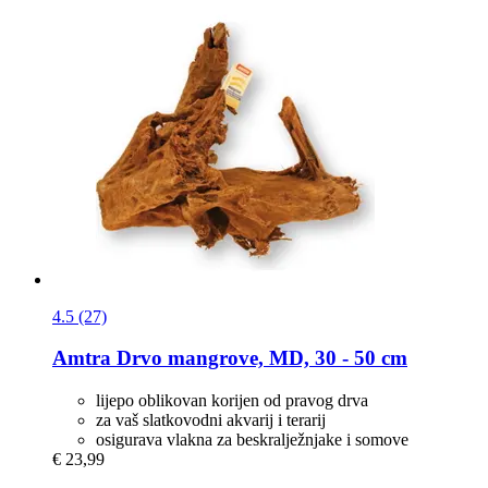
4.5 (27)
Amtra
Drvo mangrove, MD, 30 -​ 50 cm
lijepo oblikovan korijen od pravog drva
za vaš slatkovodni akvarij i terarij
osigurava vlakna za beskralježnjake i somove
€ 23,99