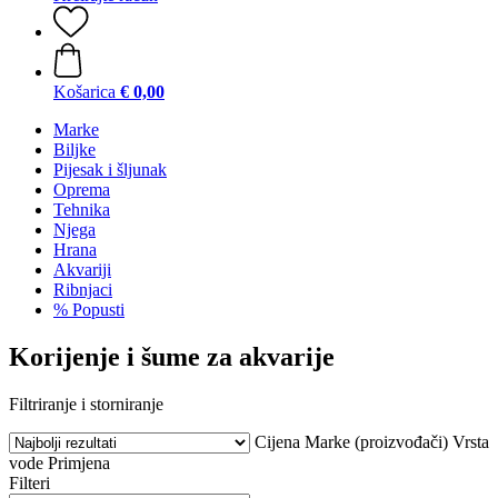
Košarica
€ 0,00
Marke
Biljke
Pijesak i šljunak
Oprema
Tehnika
Njega
Hrana
Akvariji
Ribnjaci
% Popusti
Korijenje i šume za akvarije
Filtriranje i storniranje
Cijena
Marke (proizvođači)
Vrsta
vode
Primjena
Filteri