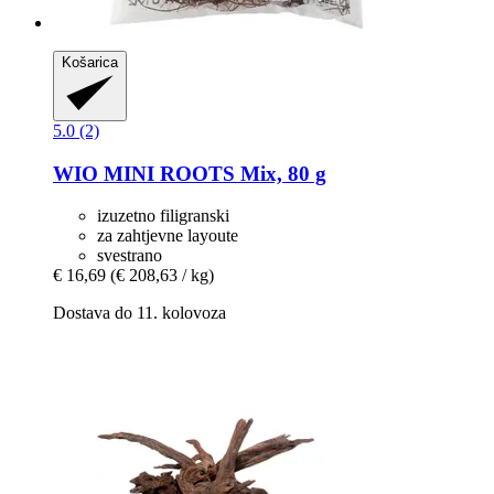
Košarica
5.0 (2)
WIO
MINI ROOTS Mix, 80 g
izuzetno filigranski
za zahtjevne layoute
svestrano
€ 16,69
(€ 208,63 / kg)
Dostava do 11. kolovoza