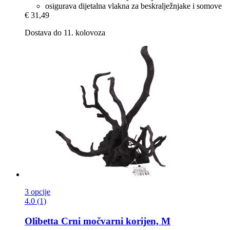
osigurava dijetalna vlakna za beskralježnjake i somove
€ 31,49
Dostava do 11. kolovoza
3 opcije
4.0 (1)
Olibetta
Crni močvarni korijen, M