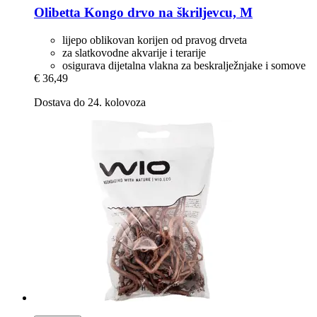
Olibetta
Kongo drvo na škriljevcu, M
lijepo oblikovan korijen od pravog drveta
za slatkovodne akvarije i terarije
osigurava dijetalna vlakna za beskralježnjake i somove
€ 36,49
Dostava do 24. kolovoza