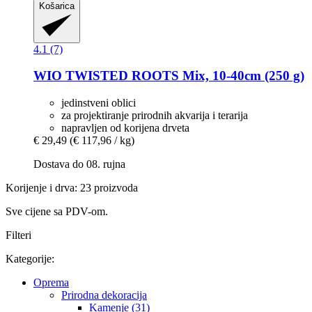
Košarica
4.1 (7)
WIO
TWISTED ROOTS Mix, 10-​40cm (250 g)
jedinstveni oblici
za projektiranje prirodnih akvarija i terarija
napravljen od korijena drveta
€ 29,49
(€ 117,96 / kg)
Dostava do 08. rujna
Korijenje i drva: 23 proizvoda
Sve cijene sa PDV-om.
Filteri
Kategorije:
Oprema
Prirodna dekoracija
Kamenje (31)