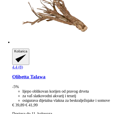
Košarica
4.4 (8)
Olibetta
Talawa
-5%
lijepo oblikovan korijen od pravog drveta
za vaš slatkovodni akvarij i terarij
osigurava dijetalna vlakna za beskralježnjake i somove
€ 39,89
€ 41,99
Dostava do 11. kolovoza