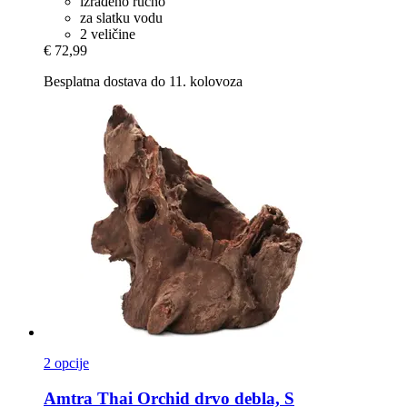
izrađeno ručno
za slatku vodu
2 veličine
€ 72,99
Besplatna dostava do 11. kolovoza
2 opcije
Amtra
Thai Orchid drvo debla, S