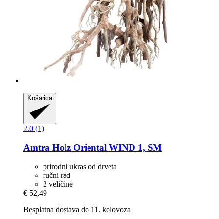
Košarica
2.0 (1)
Amtra
Holz Oriental WIND 1, SM
prirodni ukras od drveta
ručni rad
2 veličine
€ 52,49
Besplatna dostava do 11. kolovoza