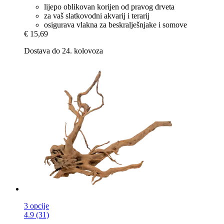
lijepo oblikovan korijen od pravog drveta
za vaš slatkovodni akvarij i terarij
osigurava vlakna za beskralješnjake i somove
€ 15,69
Dostava do 24. kolovoza
3 opcije
4.9 (31)