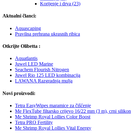
Korijenje i drva (23)
Aktualni članci:
Aquascaping
Pravilna prehrana ukrasnih ribica
Otkrijte Olibetta :
Aquatlantis
Juwel LED Marine
Seachem Flourish Nitrogen
Juwel Rio 125 LED kombinacija
LAWANA Razgradnja mulja
Novi proizvodi:
Tetra EasyWipes maramice za čišćenje
Me FlexTube filtarsko crijevo 16/22 mm (3 m), crni silikon
Me Shrimp Royal Lollies Color Boost
Tetra PRO Fertility
Me Shrimp Royal Lollies Vital Energy