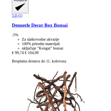
Košarica
5.0 (1)
Dennerle
Decor Box Bonsai
-5%
Za slatkovodne akvarije
100% prirodni materijali
uključuje "Kengai" bonsai
€ 99,74
€ 104,99
Besplatna dostava do 11. kolovoza