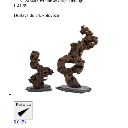
za slatkovodne akvarije i terarije
€ 41,99
Dostava do 24. kolovoza
Košarica
5.0 (5)