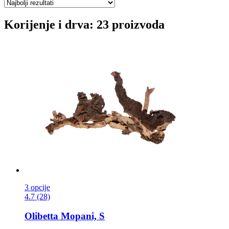
Korijenje i drva: 23 proizvoda
3 opcije
4.7 (28)
Olibetta
Mopani, S