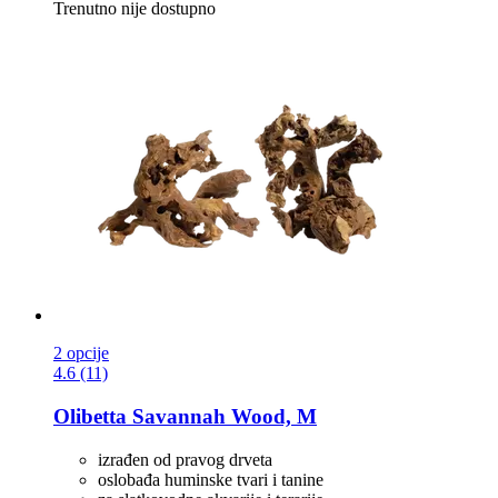
Trenutno nije dostupno
2 opcije
4.6 (11)
Olibetta
Savannah Wood, M
izrađen od pravog drveta
oslobađa huminske tvari i tanine