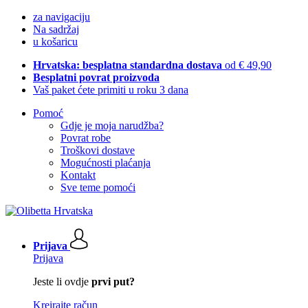
za navigaciju
Na sadržaj
u košaricu
Hrvatska: besplatna standardna dostava
od € 49,90
Besplatni povrat proizvoda
Vaš paket ćete primiti u roku 3 dana
Pomoć
Gdje je moja narudžba?
Povrat robe
Troškovi dostave
Mogućnosti plaćanja
Kontakt
Sve teme pomoći
Prijava
Prijava
Jeste li ovdje
prvi put?
Kreirajte račun