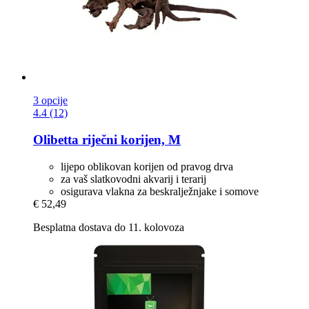
3 opcije
4.4 (12)
Olibetta
riječni korijen, M
lijepo oblikovan korijen od pravog drva
za vaš slatkovodni akvarij i terarij
osigurava vlakna za beskralježnjake i somove
€ 52,49
Besplatna dostava do 11. kolovoza