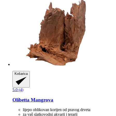
Košarica
5.0 (4)
Olibetta
Mangrova
lijepo oblikovan korijen od pravog drveta
za vaš slatkovodni akvarij i terarij