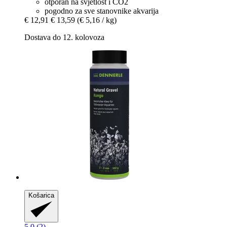
otporan na svjetlost i CO2
pogodno za sve stanovnike akvarija
€ 12,91
€ 13,59
(€ 5,16 / kg)
Dostava do 12. kolovoza
Košarica
5.0 (2)