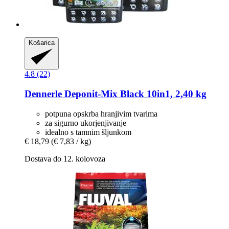
Košarica
4.8 (22)
Dennerle
Deponit-​Mix Black 10in1, 2,40 kg
potpuna opskrba hranjivim tvarima
za sigurno ukorjenjivanje
idealno s tamnim šljunkom
€ 18,79
(€ 7,83 / kg)
Dostava do 12. kolovoza