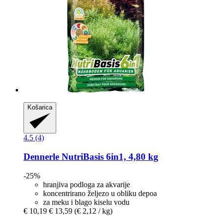
Košarica
4.5 (4)
Dennerle
NutriBasis 6in1, 4,80 kg
-25%
hranjiva podloga za akvarije
koncentrirano željezo u obliku depoa
za meku i blago kiselu vodu
€ 10,19
€ 13,59
(€ 2,12 / kg)