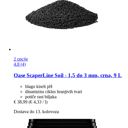
2 opcije
4.8 (4)
Oase
ScaperLine Soil -​ 1,5 do 3 mm, crna, 9 L
blago kiseli pH
dinamizira ciklus hranjivih tvari
potiče rast biljaka
€ 38,99
(€ 4,33 / l)
Dostava do 13. kolovoza