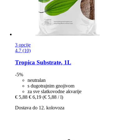
3 opcije
4.7 (10)
Tropica
Substrate, 1L
-5%
neutralan
s dugotrajnim gnojivom
za sve slatkovodne akvarije
€ 5,88
€ 6,19
(€ 5,88 / l)
Dostava do 12. kolovoza