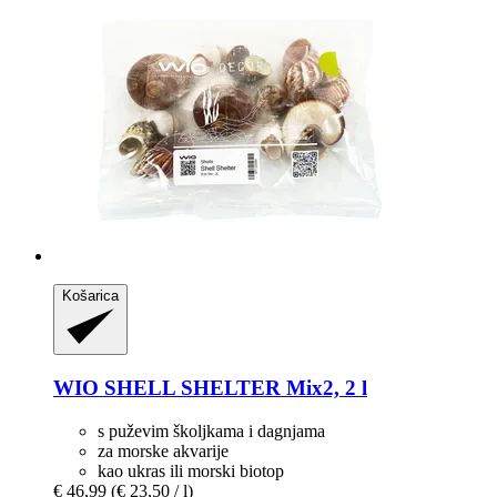
Košarica
WIO
SHELL SHELTER Mix2, 2 l
s puževim školjkama i dagnjama
za morske akvarije
kao ukras ili morski biotop
€ 46,99
(€ 23,50 / l)