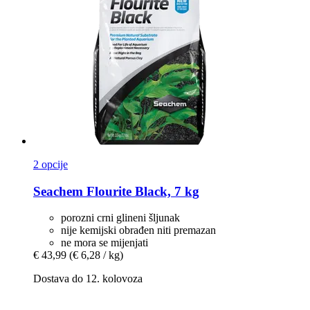
2 opcije
Seachem
Flourite Black, 7 kg
porozni crni glineni šljunak
nije kemijski obrađen niti premazan
ne mora se mijenjati
€ 43,99
(€ 6,28 / kg)
Dostava do 12. kolovoza