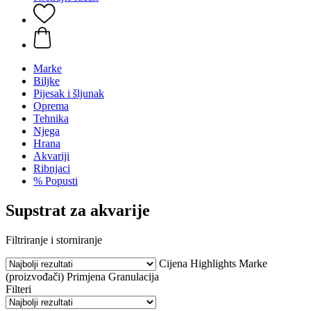
Marke
Biljke
Pijesak i šljunak
Oprema
Tehnika
Njega
Hrana
Akvariji
Ribnjaci
% Popusti
Supstrat za akvarije
Filtriranje i storniranje
Cijena
Highlights
Marke
(proizvođači)
Primjena
Granulacija
Filteri