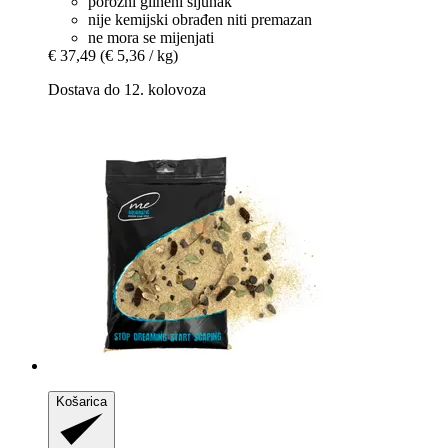
porozni glineni šljunak
nije kemijski obrađen niti premazan
ne mora se mijenjati
€ 37,49
(€ 5,36 / kg)
Dostava do 12. kolovoza
Košarica