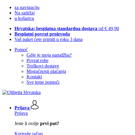
za navigaciju
Na sadržaj
u košaricu
Hrvatska: besplatna standardna dostava
od € 49,90
Besplatni povrat proizvoda
Vaš paket ćete primiti u roku 3 dana
Pomoć
Gdje je moja narudžba?
Povrat robe
Troškovi dostave
Mogućnosti plaćanja
Kontakt
Sve teme pomoći
Prijava
Prijava
Jeste li ovdje
prvi put?
Kreirajte račun