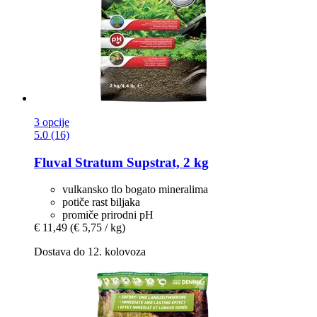
3 opcije
5.0 (16)
Fluval
Stratum Supstrat, 2 kg
vulkansko tlo bogato mineralima
potiče rast biljaka
promiče prirodni pH
€ 11,49
(€ 5,75 / kg)
Dostava do 12. kolovoza