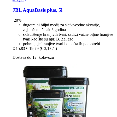
JBL
AquaBasis plus, 5l
-20%
dugotrajni biljni medij za slatkovodne akvarije,
zajamčen učinak 5 godina
skladištenje hranjivih tvari: sadrži važne biljne hranjive
tvari kao što su npr. B. Željezo
pohranjuje hranjive tvari i otpušta ih po potrebi
€ 15,83
€ 19,79
(€ 3,17 / l)
Dostava do 12. kolovoza