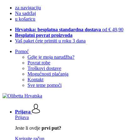
za navigaciju
Na sadržaj
u košaricu
Hrvatska: besplatna standardna dostava
od € 49,90
Besplatni povrat proizvoda
Vaš paket ćete primiti u roku 3 dana
Pomoć
Gdje je moja narudžba?
Povrat robe
Troškovi dostave
Mogućnosti plaćanja
Kontakt
Sve teme pomoći
Prijava
Prijava
Jeste li ovdje
prvi put?
Kreirajte račun