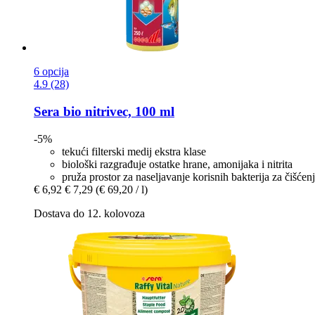
6 opcija
4.9 (28)
Sera
bio nitrivec, 100 ml
-5%
tekući filterski medij ekstra klase
biološki razgrađuje ostatke hrane, amonijaka i nitrita
pruža prostor za naseljavanje korisnih bakterija za čišćen
€ 6,92
€ 7,29
(€ 69,20 / l)
Dostava do 12. kolovoza