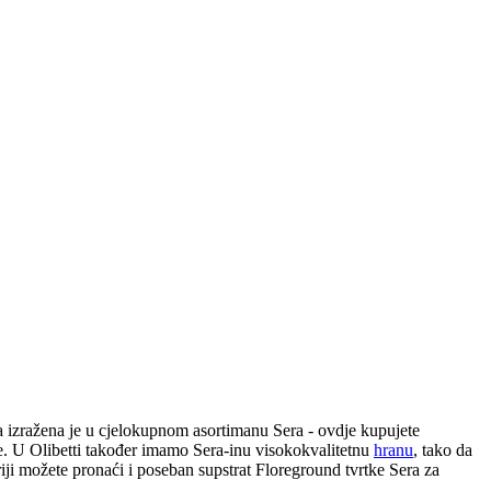
ja izražena je u cjelokupnom asortimanu Sera - ovdje kupujete
de. U Olibetti također imamo Sera-inu visokokvalitetnu
hranu
, tako da
riji možete pronaći i poseban supstrat Floreground tvrtke Sera za