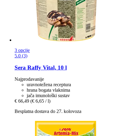
3 opcije
5.0 (3)
Sera
Raffy Vital, 10 l
Najprodavanije
uravnotežena receptura
hrana bogata vlaknima
jača imunološki sustav
€ 66,49
(€ 6,65 / l)
Besplatna dostava do 27. kolovoza