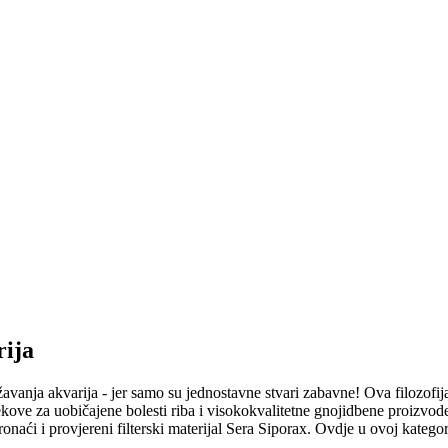
rija
žavanja akvarija - jer samo su jednostavne stvari zabavne! Ova filozofi
jekove za uobičajene bolesti riba i visokokvalitetne gnojidbene proizvo
onaći i provjereni filterski materijal Sera Siporax. Ovdje u ovoj katego