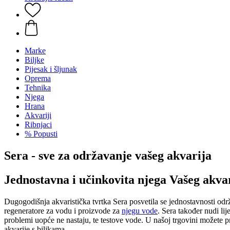
Marke
Biljke
Pijesak i šljunak
Oprema
Tehnika
Njega
Hrana
Akvariji
Ribnjaci
% Popusti
Sera - sve za održavanje vašeg akvarija
Jednostavna i učinkovita njega Vašeg akva
Dugogodišnja akvaristička tvrtka Sera posvetila se jednostavnosti odr
regeneratore za vodu i proizvode za
njegu vode
. Sera također nudi li
problemi uopće ne nastaju, te testove vode. U našoj trgovini možete pr
akvarije s biljkama.