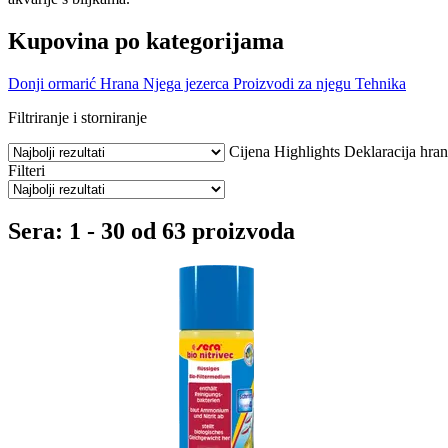
Kupovina po kategorijama
Donji ormarić
Hrana
Njega jezerca
Proizvodi za njegu
Tehnika
Filtriranje i storniranje
Cijena
Highlights
Deklaracija hra
Filteri
Sera: 1 - 30 od 63 proizvoda