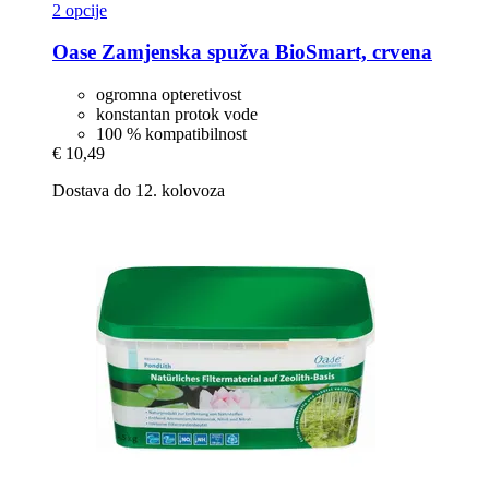
2 opcije
Oase
Zamjenska spužva BioSmart, crvena
ogromna opteretivost
konstantan protok vode
100 % kompatibilnost
€ 10,49
Dostava do 12. kolovoza