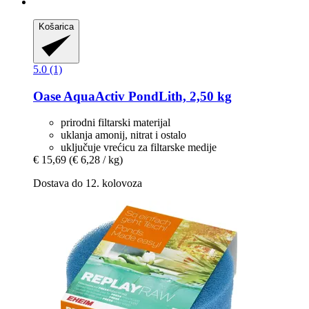
Košarica
5.0 (1)
Oase
AquaActiv PondLith, 2,50 kg
prirodni filtarski materijal
uklanja amonij, nitrat i ostalo
uključuje vrećicu za filtarske medije
€ 15,69
(€ 6,28 / kg)
Dostava do 12. kolovoza