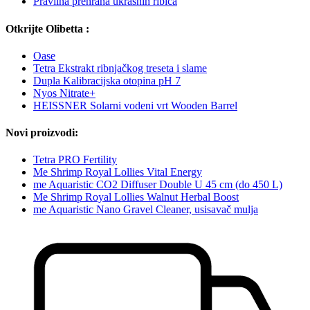
Pravilna prehrana ukrasnih ribica
Otkrijte Olibetta :
Oase
Tetra Ekstrakt ribnjačkog treseta i slame
Dupla Kalibracijska otopina pH 7
Nyos Nitrate+
HEISSNER Solarni vodeni vrt Wooden Barrel
Novi proizvodi:
Tetra PRO Fertility
Me Shrimp Royal Lollies Vital Energy
me Aquaristic CO2 Diffuser Double U 45 cm (do 450 L)
Me Shrimp Royal Lollies Walnut Herbal Boost
me Aquaristic Nano Gravel Cleaner, usisavač mulja