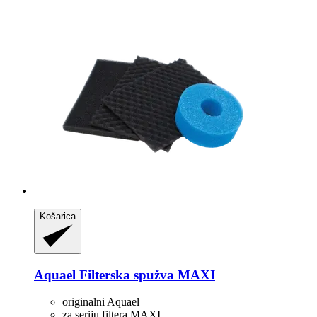
Košarica
Aquael
Filterska spužva MAXI
originalni Aquael
za seriju filtera MAXI