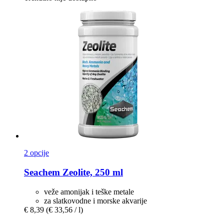
2 opcije
Seachem
Zeolite, 250 ml
veže amonijak i teške metale
za slatkovodne i morske akvarije
€ 8,39
(€ 33,56 / l)