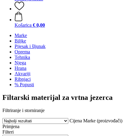
Košarica
€ 0,00
Marke
Biljke
Pijesak i šljunak
Oprema
Tehnika
Njega
Hrana
Akvariji
Ribnjaci
% Popusti
Filtarski materijal za vrtna jezerca
Filtriranje i storniranje
Cijena
Marke (proizvođači)
Primjena
Filteri