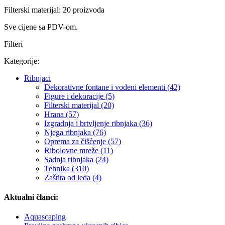
Filterski materijal: 20 proizvoda
Sve cijene sa PDV-om.
Filteri
Kategorije:
Ribnjaci
Dekorativne fontane i vodeni elementi (42)
Figure i dekoracije (5)
Filterski materijal (20)
Hrana (57)
Izgradnja i brtvljenje ribnjaka (36)
Njega ribnjaka (76)
Oprema za čišćenje (57)
Ribolovne mreže (11)
Sadnja ribnjaka (24)
Tehnika (310)
Zaštita od leda (4)
Aktualni članci:
Aquascaping