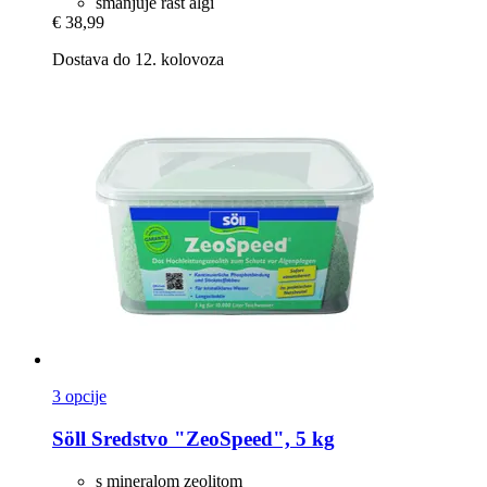
smanjuje rast algi
€ 38,99
Dostava do 12. kolovoza
3 opcije
Söll
Sredstvo "ZeoSpeed", 5 kg
s mineralom zeolitom