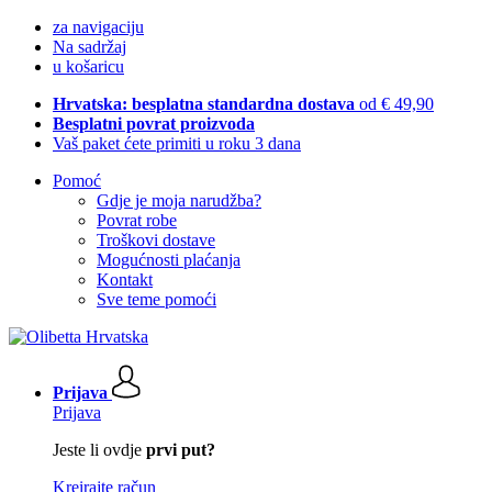
za navigaciju
Na sadržaj
u košaricu
Hrvatska: besplatna standardna dostava
od € 49,90
Besplatni povrat proizvoda
Vaš paket ćete primiti u roku 3 dana
Pomoć
Gdje je moja narudžba?
Povrat robe
Troškovi dostave
Mogućnosti plaćanja
Kontakt
Sve teme pomoći
Prijava
Prijava
Jeste li ovdje
prvi put?
Kreirajte račun