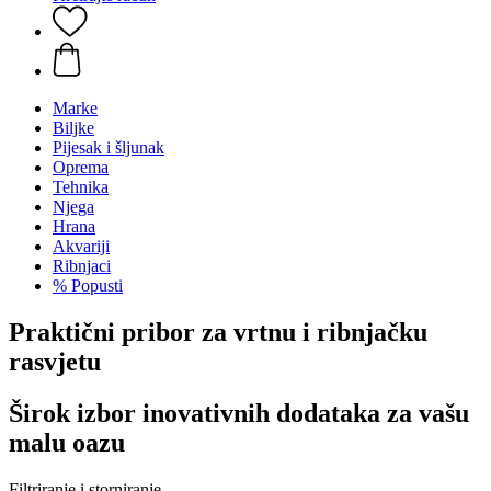
Marke
Biljke
Pijesak i šljunak
Oprema
Tehnika
Njega
Hrana
Akvariji
Ribnjaci
% Popusti
Praktični pribor za vrtnu i ribnjačku
rasvjetu
Širok izbor inovativnih dodataka za vašu
malu oazu
Filtriranje i storniranje