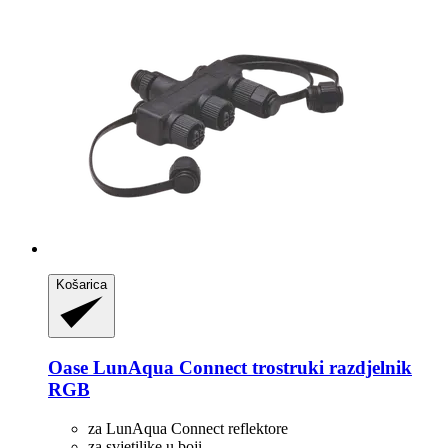
Košarica
Oase
LunAqua Connect trostruki razdjelnik
RGB
za LunAqua Connect reflektore
za svjetiljke u boji