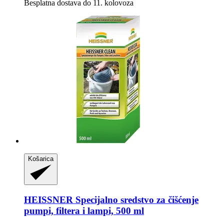
Besplatna dostava do 11. kolovoza
Košarica
HEISSNER
Specijalno sredstvo za čišćenje
pumpi, filtera i lampi, 500 ml