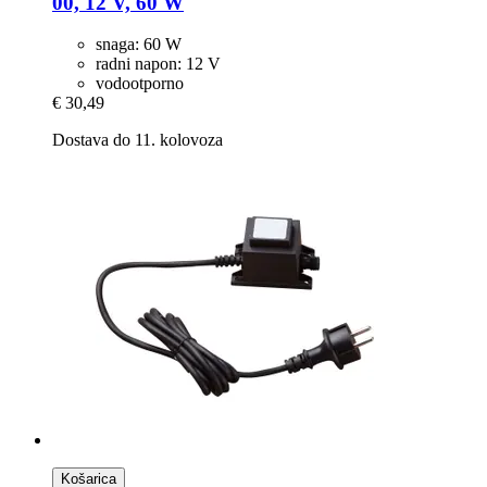
00, 12 V, 60 W
snaga: 60 W
radni napon: 12 V
vodootporno
€ 30,49
Dostava do 11. kolovoza
Košarica