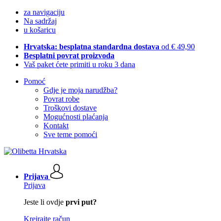
za navigaciju
Na sadržaj
u košaricu
Hrvatska: besplatna standardna dostava
od € 49,90
Besplatni povrat proizvoda
Vaš paket ćete primiti u roku 3 dana
Pomoć
Gdje je moja narudžba?
Povrat robe
Troškovi dostave
Mogućnosti plaćanja
Kontakt
Sve teme pomoći
Prijava
Prijava
Jeste li ovdje
prvi put?
Kreirajte račun