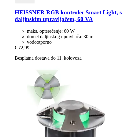
HEISSNER
RGB kontroler Smart Light, s
daljinskim upravljačem, 60 VA
maks. opterećenje: 60 W
domet daljinskog upravljača: 30 m
vodootporno
€ 72,99
Besplatna dostava do 11. kolovoza