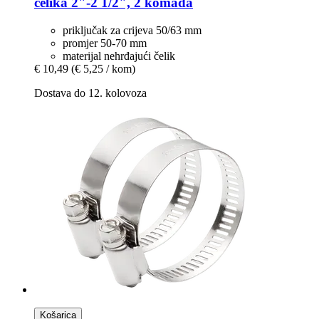
čelika 2"-​2 1/2", 2 komada
priključak za crijeva 50/63 mm
promjer 50-70 mm
materijal nehrđajući čelik
€ 10,49
(€ 5,25 / kom)
Dostava do 12. kolovoza
Košarica