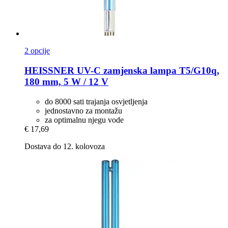
2 opcije
HEISSNER
UV-​C zamjenska lampa T5/G10q,
180 mm, 5 W / 12 V
do 8000 sati trajanja osvjetljenja
jednostavno za montažu
za optimalnu njegu vode
€ 17,69
Dostava do 12. kolovoza