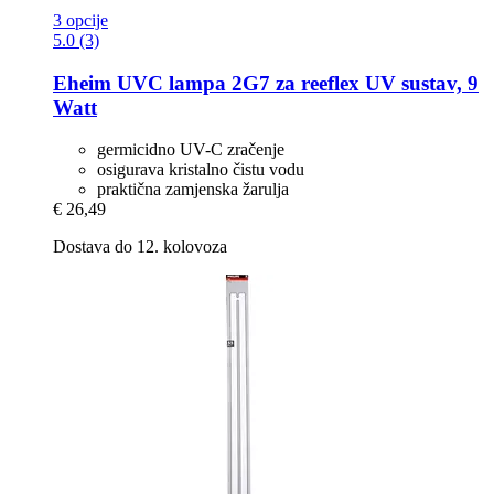
3 opcije
5.0 (3)
Eheim
UVC lampa 2G7 za reeflex UV sustav, 9
Watt
germicidno UV-C zračenje
osigurava kristalno čistu vodu
praktična zamjenska žarulja
€ 26,49
Dostava do 12. kolovoza