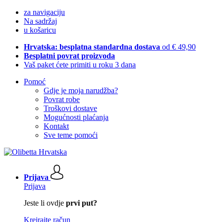
za navigaciju
Na sadržaj
u košaricu
Hrvatska: besplatna standardna dostava
od € 49,90
Besplatni povrat proizvoda
Vaš paket ćete primiti u roku 3 dana
Pomoć
Gdje je moja narudžba?
Povrat robe
Troškovi dostave
Mogućnosti plaćanja
Kontakt
Sve teme pomoći
Prijava
Prijava
Jeste li ovdje
prvi put?
Kreirajte račun