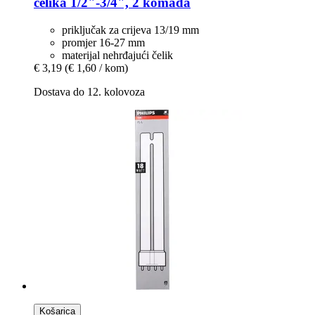
čelika 1/2"-​3/4", 2 komada
priključak za crijeva 13/19 mm
promjer 16-27 mm
materijal nehrđajući čelik
€ 3,19
(€ 1,60 / kom)
Dostava do 12. kolovoza
Košarica