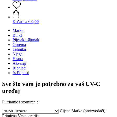
Košarica
€ 0,00
Marke
Biljke
Pijesak i šljunak
Oprema
Tehnika
Njega
Hrana
Akvariji
Ribnjaci
% Popusti
Sve što vam je potrebno za vaš UV-C
uređaj
Filtriranje i storniranje
Cijena
Marke (proizvođači)
Primjena
Vrsta terarija