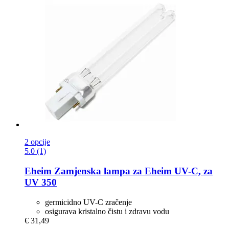
2 opcije
5.0 (1)
Eheim
Zamjenska lampa za Eheim UV-​C, za
UV 350
germicidno UV-C zračenje
osigurava kristalno čistu i zdravu vodu
€ 31,49