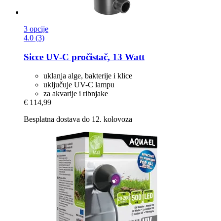
3 opcije
4.0 (3)
Sicce
UV-​C pročistač, 13 Watt
uklanja alge, bakterije i klice
uključuje UV-C lampu
za akvarije i ribnjake
€ 114,99
Besplatna dostava do 12. kolovoza