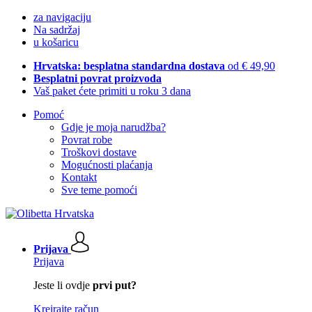
za navigaciju
Na sadržaj
u košaricu
Hrvatska: besplatna standardna dostava
od € 49,90
Besplatni povrat proizvoda
Vaš paket ćete primiti u roku 3 dana
Pomoć
Gdje je moja narudžba?
Povrat robe
Troškovi dostave
Mogućnosti plaćanja
Kontakt
Sve teme pomoći
Prijava
Prijava
Jeste li ovdje
prvi put?
Kreirajte račun