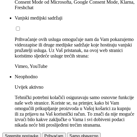
Consent Mode od Microsofta, Google Consent Mode, Klarna,
Freshchat
Vanjski medijski sadržaji
Prihvaćanje ovih usluga omogućuje nam da Vam pokazujemo
videozapise ili druge medijske sadržaje koje hostiraju vanjski
pružatelji usluga. Uz Vaš pristanak, na ovoj web stranici
koristimo sljedeće usluge trećih strana:
Vimeo, YouTube
Neophodno
Uvijek aktivno
Tehnički potrebni kolačići osiguravaju samo osnovne funkcije
naše web stranice. Koriste se, na primjer, kako bi Vam
omogućili prikupljanje proizvoda u Vašoj košarici za kupnju
ili za prijavu na Vaš korisnički račun. To znači da nije moguće
izvući bilo kakve zaključke o Vama i svi dobiveni podaci
nikada neće biti proslijeđeni trećim stranama.
Spremite postavke
Prihvaćam
Samo obavezno