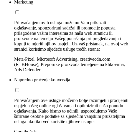
Marketing
Prihvaćanjem ovih usluga možemo Vam prikazati
oglašavanje, sponzorirani sadržaj ili promocije popusta
prilagođene vašim interesima za našu web stranicu ili
proizvode na temelju Vašeg ponašanja pri pregledavanju i
kupnji te mjeriti njihov uspjeh. Uz vaš pristanak, na ovoj web
stranici koristimo sljedeće usluge trećih strana:
Meta-Pixel, Microsoft Advertising, creativecdn.com
(RTBHouse), Preporuke proizvoda temeljene na klikovima,
Ads Defender
Napredno praćenje konverzija
Prihvaćanjem ove usluge možemo bolje razumjeti i procijeniti
uspjeh našeg online oglašavanja i optimizirati našu ponudu
oglašavanja. Kako bismo to učinili, uspoređujemo Vaše
šifrirane osobne podatke sa sljedećim vanjskim pružateljima
usluga ukoliko već koristite njihove usluge:
Google Ads