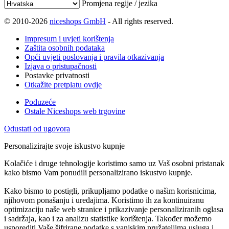
Promjena regije / jezika
© 2010-2026
niceshops GmbH
- All rights reserved.
Impresum i uvjeti korištenja
Zaštita osobnih podataka
Opći uvjeti poslovanja i pravila otkazivanja
Izjava o pristupačnosti
Postavke privatnosti
Otkažite pretplatu ovdje
Poduzeće
Ostale Niceshops web trgovine
Odustati od ugovora
Personalizirajte svoje iskustvo kupnje
Kolačiće i druge tehnologije koristimo samo uz Vaš osobni pristanak
kako bismo Vam ponudili personalizirano iskustvo kupnje.
Kako bismo to postigli, prikupljamo podatke o našim korisnicima,
njihovom ponašanju i uređajima. Koristimo ih za kontinuiranu
optimizaciju naše web stranice i prikazivanje personaliziranih oglasa
i sadržaja, kao i za analizu statistike korištenja. Također možemo
usporediti Vaše šifrirane podatke s vanjskim pružateljima usluga i