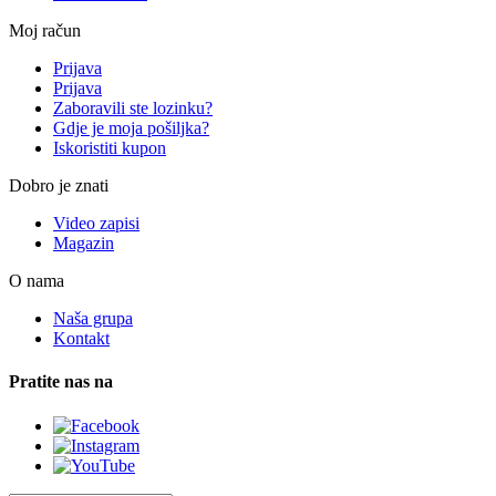
Moj račun
Prijava
Prijava
Zaboravili ste lozinku?
Gdje je moja pošiljka?
Iskoristiti kupon
Dobro je znati
Video zapisi
Magazin
O nama
Naša grupa
Kontakt
Pratite nas na