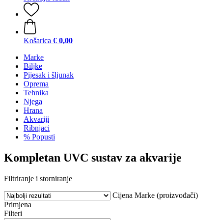
Košarica
€ 0,00
Marke
Biljke
Pijesak i šljunak
Oprema
Tehnika
Njega
Hrana
Akvariji
Ribnjaci
% Popusti
Kompletan UVC sustav za akvarije
Filtriranje i storniranje
Cijena
Marke (proizvođači)
Primjena
Filteri