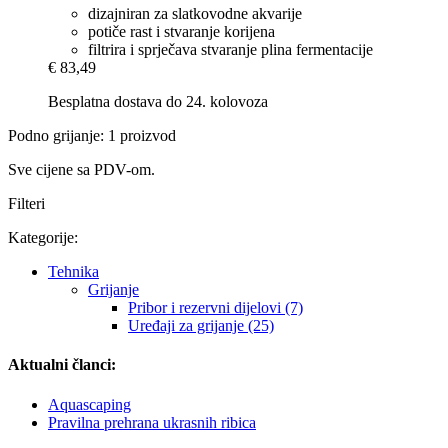
dizajniran za slatkovodne akvarije
potiče rast i stvaranje korijena
filtrira i sprječava stvaranje plina fermentacije
€ 83,49
Besplatna dostava do 24. kolovoza
Podno grijanje: 1 proizvod
Sve cijene sa PDV-om.
Filteri
Kategorije:
Tehnika
Grijanje
Pribor i rezervni dijelovi (7)
Uređaji za grijanje (25)
Aktualni članci:
Aquascaping
Pravilna prehrana ukrasnih ribica