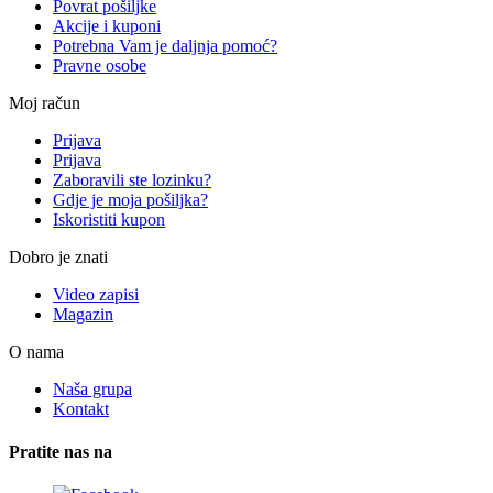
Povrat pošiljke
Akcije i kuponi
Potrebna Vam je daljnja pomoć?
Pravne osobe
Moj račun
Prijava
Prijava
Zaboravili ste lozinku?
Gdje je moja pošiljka?
Iskoristiti kupon
Dobro je znati
Video zapisi
Magazin
O nama
Naša grupa
Kontakt
Pratite nas na