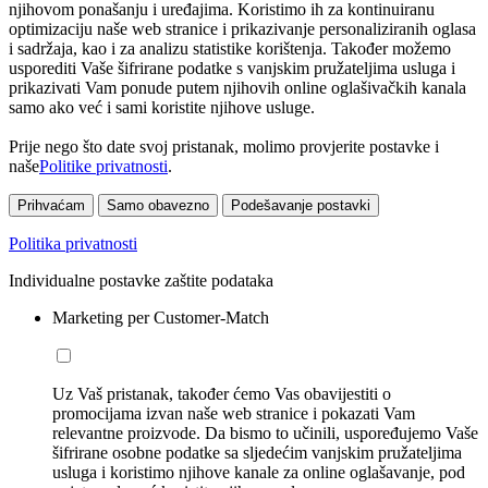
njihovom ponašanju i uređajima. Koristimo ih za kontinuiranu
optimizaciju naše web stranice i prikazivanje personaliziranih oglasa
i sadržaja, kao i za analizu statistike korištenja. Također možemo
usporediti Vaše šifrirane podatke s vanjskim pružateljima usluga i
prikazivati Vam ponude putem njihovih online oglašivačkih kanala
samo ako već i sami koristite njihove usluge.
Prije nego što date svoj pristanak, molimo provjerite postavke i
naše
Politike privatnosti
.
Prihvaćam
Samo obavezno
Podešavanje postavki
Politika privatnosti
Individualne postavke zaštite podataka
Marketing per Customer-Match
Uz Vaš pristanak, također ćemo Vas obavijestiti o
promocijama izvan naše web stranice i pokazati Vam
relevantne proizvode. Da bismo to učinili, uspoređujemo Vaše
šifrirane osobne podatke sa sljedećim vanjskim pružateljima
usluga i koristimo njihove kanale za online oglašavanje, pod