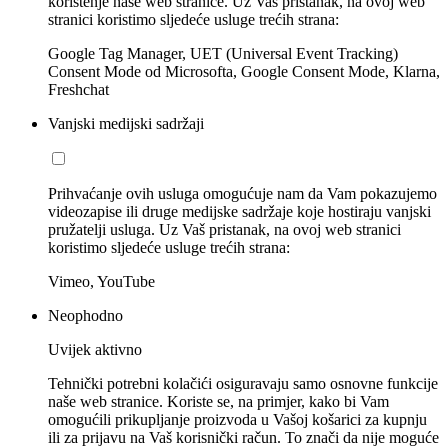
korištenje naše web stranice. Uz Vaš pristanak, na ovoj web
stranici koristimo sljedeće usluge trećih strana:
Google Tag Manager, UET (Universal Event Tracking)
Consent Mode od Microsofta, Google Consent Mode, Klarna,
Freshchat
Vanjski medijski sadržaji
Prihvaćanje ovih usluga omogućuje nam da Vam pokazujemo
videozapise ili druge medijske sadržaje koje hostiraju vanjski
pružatelji usluga. Uz Vaš pristanak, na ovoj web stranici
koristimo sljedeće usluge trećih strana:
Vimeo, YouTube
Neophodno
Uvijek aktivno
Tehnički potrebni kolačići osiguravaju samo osnovne funkcije
naše web stranice. Koriste se, na primjer, kako bi Vam
omogućili prikupljanje proizvoda u Vašoj košarici za kupnju
ili za prijavu na Vaš korisnički račun. To znači da nije moguće