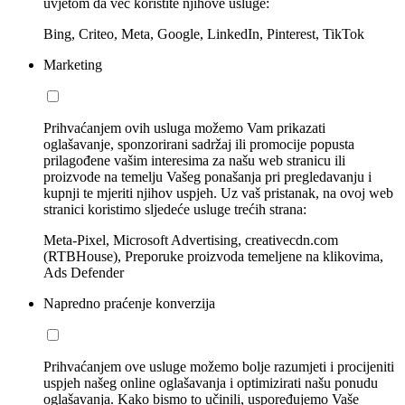
uvjetom da već koristite njihove usluge:
Bing, Criteo, Meta, Google, LinkedIn, Pinterest, TikTok
Marketing
Prihvaćanjem ovih usluga možemo Vam prikazati
oglašavanje, sponzorirani sadržaj ili promocije popusta
prilagođene vašim interesima za našu web stranicu ili
proizvode na temelju Vašeg ponašanja pri pregledavanju i
kupnji te mjeriti njihov uspjeh. Uz vaš pristanak, na ovoj web
stranici koristimo sljedeće usluge trećih strana:
Meta-Pixel, Microsoft Advertising, creativecdn.com
(RTBHouse), Preporuke proizvoda temeljene na klikovima,
Ads Defender
Napredno praćenje konverzija
Prihvaćanjem ove usluge možemo bolje razumjeti i procijeniti
uspjeh našeg online oglašavanja i optimizirati našu ponudu
oglašavanja. Kako bismo to učinili, uspoređujemo Vaše