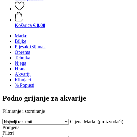
Košarica
€ 0,00
Marke
Biljke
Pijesak i šljunak
Oprema
Tehnika
Njega
Hrana
Akvariji
Ribnjaci
% Popusti
Podno grijanje za akvarije
Filtriranje i storniranje
Cijena
Marke (proizvođači)
Primjena
Filteri