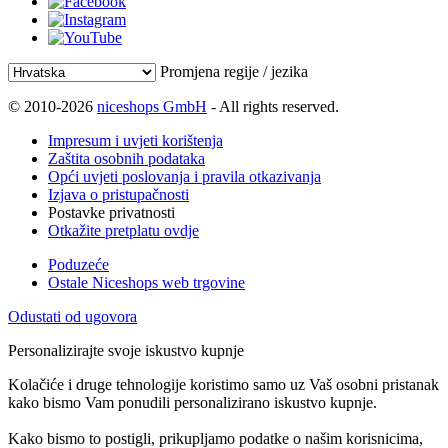
Promjena regije / jezika
© 2010-2026
niceshops GmbH
- All rights reserved.
Impresum i uvjeti korištenja
Zaštita osobnih podataka
Opći uvjeti poslovanja i pravila otkazivanja
Izjava o pristupačnosti
Postavke privatnosti
Otkažite pretplatu ovdje
Poduzeće
Ostale Niceshops web trgovine
Odustati od ugovora
Personalizirajte svoje iskustvo kupnje
Kolačiće i druge tehnologije koristimo samo uz Vaš osobni pristanak
kako bismo Vam ponudili personalizirano iskustvo kupnje.
Kako bismo to postigli, prikupljamo podatke o našim korisnicima,