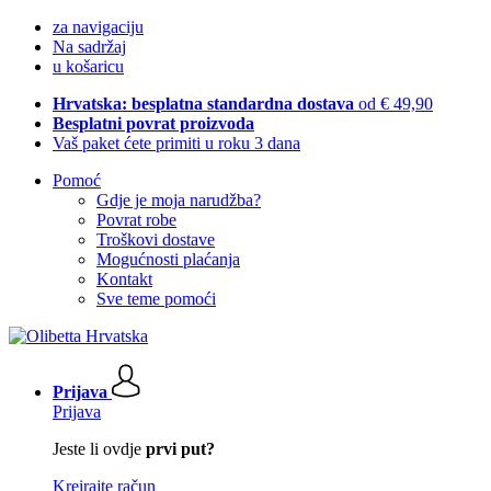
za navigaciju
Na sadržaj
u košaricu
Hrvatska: besplatna standardna dostava
od € 49,90
Besplatni povrat proizvoda
Vaš paket ćete primiti u roku 3 dana
Pomoć
Gdje je moja narudžba?
Povrat robe
Troškovi dostave
Mogućnosti plaćanja
Kontakt
Sve teme pomoći
Prijava
Prijava
Jeste li ovdje
prvi put?
Kreirajte račun