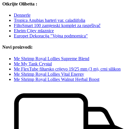
Otkrijte Olibetta :
Dennerle
Tropica Anubias barteri var. caladiifolia
FiltoSmart 100 zamjenski komplet za raspršivač
Eheim Cijev mlaznice
Europet Dekoracija "Vojna podmornica"
Novi proizvodi:
Me Shrimp Royal Lollies Supreme Blend
Me My Tank Crystal
Me FlexTube filtarsko crijevo 19/25 mm (3 m), crni silikon
Me Shrimp Royal Lollies Vital Energy
Me Shrimp Royal Lollies Walnut Herbal Boost