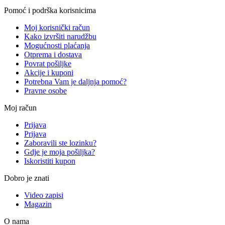
Pomoć i podrška korisnicima
Moj korisnički račun
Kako izvršiti narudžbu
Mogućnosti plaćanja
Otprema i dostava
Povrat pošiljke
Akcije i kuponi
Potrebna Vam je daljnja pomoć?
Pravne osobe
Moj račun
Prijava
Prijava
Zaboravili ste lozinku?
Gdje je moja pošiljka?
Iskoristiti kupon
Dobro je znati
Video zapisi
Magazin
O nama