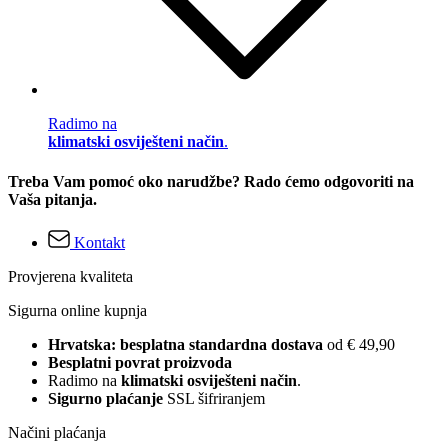
Radimo na
klimatski osviješteni način
.
Treba Vam pomoć oko narudžbe? Rado ćemo odgovoriti na
Vaša pitanja.
Kontakt
Provjerena kvaliteta
Sigurna online kupnja
Hrvatska: besplatna standardna dostava
od € 49,90
Besplatni povrat proizvoda
Radimo na
klimatski osviješteni način
.
Sigurno plaćanje
SSL šifriranjem
Načini plaćanja