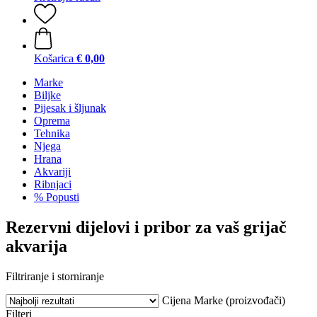
Košarica
€ 0,00
Marke
Biljke
Pijesak i šljunak
Oprema
Tehnika
Njega
Hrana
Akvariji
Ribnjaci
% Popusti
Rezervni dijelovi i pribor za vaš grijač
akvarija
Filtriranje i storniranje
Cijena
Marke (proizvođači)
Filteri