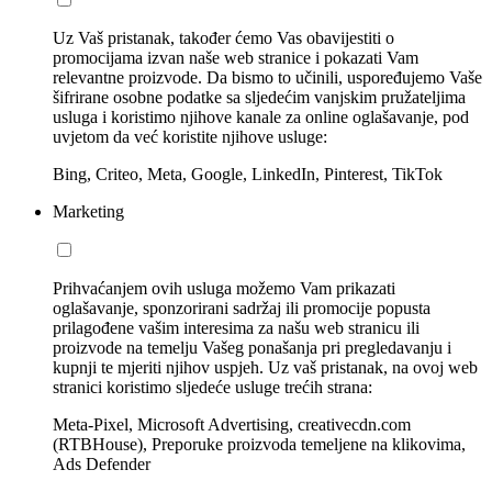
Uz Vaš pristanak, također ćemo Vas obavijestiti o
promocijama izvan naše web stranice i pokazati Vam
relevantne proizvode. Da bismo to učinili, uspoređujemo Vaše
šifrirane osobne podatke sa sljedećim vanjskim pružateljima
usluga i koristimo njihove kanale za online oglašavanje, pod
uvjetom da već koristite njihove usluge:
Bing, Criteo, Meta, Google, LinkedIn, Pinterest, TikTok
Marketing
Prihvaćanjem ovih usluga možemo Vam prikazati
oglašavanje, sponzorirani sadržaj ili promocije popusta
prilagođene vašim interesima za našu web stranicu ili
proizvode na temelju Vašeg ponašanja pri pregledavanju i
kupnji te mjeriti njihov uspjeh. Uz vaš pristanak, na ovoj web
stranici koristimo sljedeće usluge trećih strana:
Meta-Pixel, Microsoft Advertising, creativecdn.com
(RTBHouse), Preporuke proizvoda temeljene na klikovima,
Ads Defender