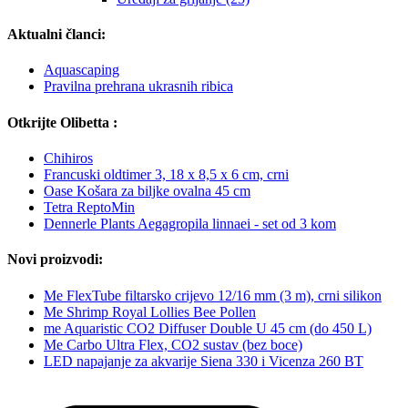
Aktualni članci:
Aquascaping
Pravilna prehrana ukrasnih ribica
Otkrijte Olibetta :
Chihiros
Francuski oldtimer 3, 18 x 8,5 x 6 cm, crni
Oase Košara za biljke ovalna 45 cm
Tetra ReptoMin
Dennerle Plants Aegagropila linnaei - set od 3 kom
Novi proizvodi:
Me FlexTube filtarsko crijevo 12/16 mm (3 m), crni silikon
Me Shrimp Royal Lollies Bee Pollen
me Aquaristic CO2 Diffuser Double U 45 cm (do 450 L)
Me Carbo Ultra Flex, CO2 sustav (bez boce)
LED napajanje za akvarije Siena 330 i Vicenza 260 BT