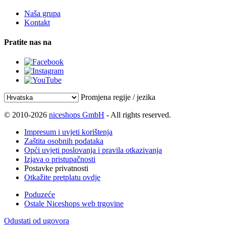
Naša grupa
Kontakt
Pratite nas na
Promjena regije / jezika
© 2010-2026
niceshops GmbH
- All rights reserved.
Impresum i uvjeti korištenja
Zaštita osobnih podataka
Opći uvjeti poslovanja i pravila otkazivanja
Izjava o pristupačnosti
Postavke privatnosti
Otkažite pretplatu ovdje
Poduzeće
Ostale Niceshops web trgovine
Odustati od ugovora