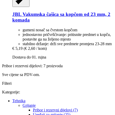
JBL
Vakumska čašica sa kopčom od 23 mm, 2
komada
gumeni nosač sa čvrstom kopčom
jednostavno pričvršćivanje: pritisnite predmet u kopču,
postavite ga na željeno mjesto
stabilno držanje: drži sve predmete promjera 23-28 mm
€ 5,19
(€ 2,60 / kom)
Dostava do 01. rujna
Pribor i rezervni dijelovi: 7 proizvoda
Sve cijene sa PDV-om.
Filteri
Kategorije:
Tehnika
Grijanje
Pribor i rezervni dijelovi (7)
Uređaji za grijanje (25)