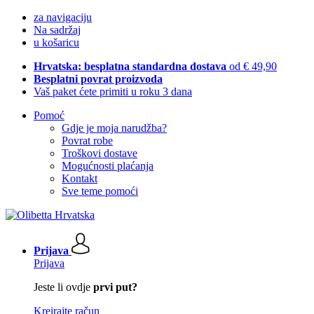
za navigaciju
Na sadržaj
u košaricu
Hrvatska: besplatna standardna dostava
od € 49,90
Besplatni povrat proizvoda
Vaš paket ćete primiti u roku 3 dana
Pomoć
Gdje je moja narudžba?
Povrat robe
Troškovi dostave
Mogućnosti plaćanja
Kontakt
Sve teme pomoći
Prijava
Prijava
Jeste li ovdje
prvi put?
Kreirajte račun