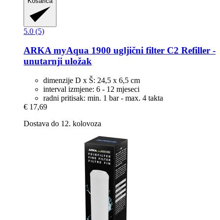
Košarica
5.0 (5)
ARKA
myAqua 1900 ugljični filter C2 Refiller -​
unutarnji uložak
dimenzije D x Š: 24,5 x 6,5 cm
interval izmjene: 6 - 12 mjeseci
radni pritisak: min. 1 bar - max. 4 takta
€ 17,69
Dostava do 12. kolovoza