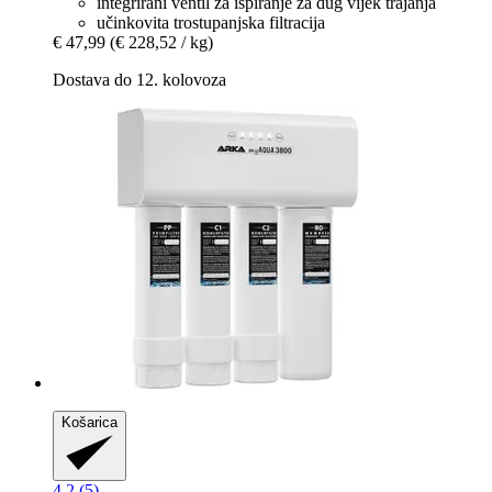
integrirani ventil za ispiranje za dug vijek trajanja
učinkovita trostupanjska filtracija
€ 47,99
(€ 228,52 / kg)
Dostava do 12. kolovoza
Košarica
4.2 (5)