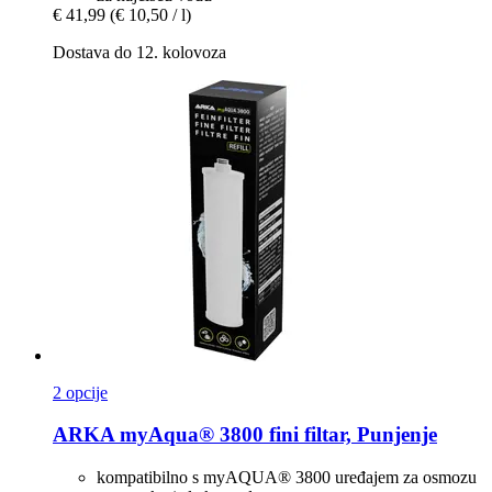
€ 41,99
(€ 10,50 / l)
Dostava do 12. kolovoza
2 opcije
ARKA
myAqua® 3800 fini filtar, Punjenje
kompatibilno s myAQUA® 3800 uređajem za osmozu