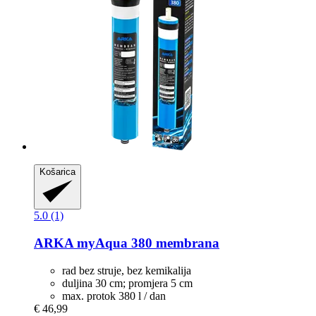
Košarica
5.0 (1)
ARKA
myAqua 380 membrana
rad bez struje, bez kemikalija
duljina 30 cm; promjera 5 cm
max. protok 380 l / dan
€ 46,99