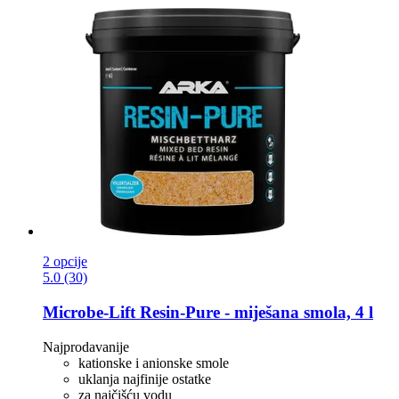
2 opcije
5.0 (30)
Microbe-Lift
Resin-​Pure -​ miješana smola, 4 l
Najprodavanije
kationske i anionske smole
uklanja najfinije ostatke
za najčišću vodu