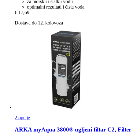
za morsku i slatku vodu
optimalni rezultati i čista voda
€ 17,69
Dostava do 12. kolovoza
2 opcije
ARKA
myAqua 3800® ugljeni filtar C2, Filter