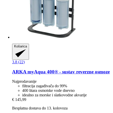
Košarica
3.8 (22)
ARKA
myAqua 400® -​ sustav reverzne osmoze
Najprodavanije
filtracija zagađivača do 99%
400 litara osmotske vode dnevno
idealno za morske i slatkovodne akvarije
€ 145,99
Besplatna dostava do 13. kolovoza