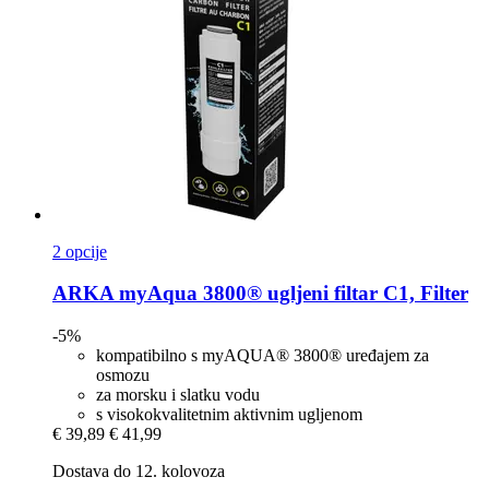
2 opcije
ARKA
myAqua 3800® ugljeni filtar C1, Filter
-5%
kompatibilno s myAQUA® 3800® uređajem za
osmozu
za morsku i slatku vodu
s visokokvalitetnim aktivnim ugljenom
€ 39,89
€ 41,99
Dostava do 12. kolovoza