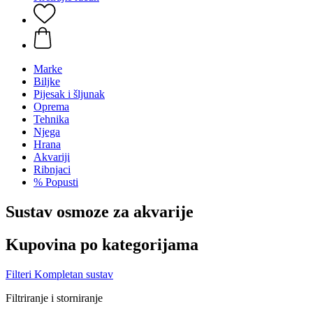
Marke
Biljke
Pijesak i šljunak
Oprema
Tehnika
Njega
Hrana
Akvariji
Ribnjaci
% Popusti
Sustav osmoze za akvarije
Kupovina po kategorijama
Filteri
Kompletan sustav
Filtriranje i storniranje