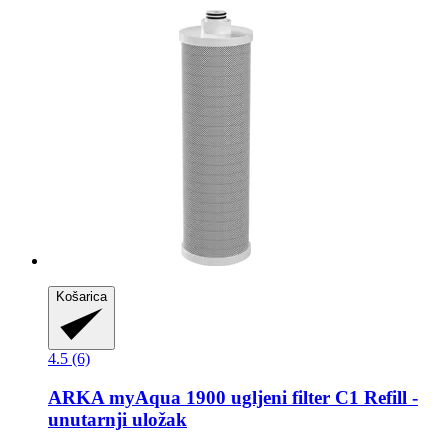
Košarica
4.5 (6)
ARKA
myAqua 1900 ugljeni filter C1 Refill -​
unutarnji uložak