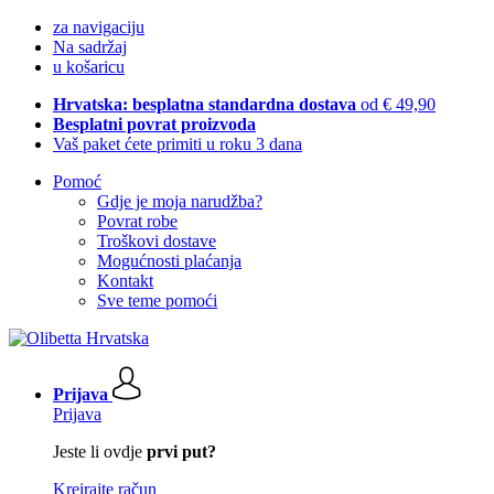
za navigaciju
Na sadržaj
u košaricu
Hrvatska: besplatna standardna dostava
od € 49,90
Besplatni povrat proizvoda
Vaš paket ćete primiti u roku 3 dana
Pomoć
Gdje je moja narudžba?
Povrat robe
Troškovi dostave
Mogućnosti plaćanja
Kontakt
Sve teme pomoći
Prijava
Prijava
Jeste li ovdje
prvi put?
Kreirajte račun