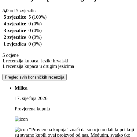
5,0
od 5 zvjezdica
5 zvjezdice
5
(100%)
4 zvjezdice
0
(0%)
3 zvjezdice
0
(0%)
2 zvjezdice
0
(0%)
1 zvjezdica
0
(0%)
5
ocjene
1
recenzija kupaca. Jezik: hrvatski
1
recenzija kupaca u drugim jezicima
Pregled svih korisničkih recenzija
Milica
17. siječnja 2026
Provjerena kupnja
"Provjerena kupnja" znači da su ocjenu dali kupci koji
su stvarno kupili ovaj proizvod od nas. Međutim, svatko tko