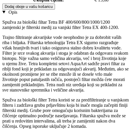
Dodaj oboje u vašu košaricu
Opis
Spužva za biološki filtar Tetra BF 400/600/800/1000/1200
zamjenski je filterski medij za vanjski filter Tetra EX 400-1200.
Trajno filtriranje akvarijske vode neophodno je za dobrobit vaših
riba i biljaka. Filtarska tehnologija Tetra EX sigurno razgrađuje
višak hranjivih tvari i tako osigurava stalno dobru kvalitetu vode.
Filter je srce svakog akvarija i stoga je odabran da odgovara svakom
biotopu. Nije važna samo veličina akvarija, već i broj životinja koje
u njemu žive. Tetra kompletni setovi AquaArt sadrže pravi filtar za
riblji fond koji je prikladan za odgovarajući akvarij. Međutim, ako se
okolnosti promijene jer se ribe množe ili se dosele vrlo male
životinje poput patuljastih račića, postojeći filtar možda ćete morati
zamijeniti prikladnijim. Tetra nudi niz uređaja koji su prikladni za
sve stanovnike spremnika i veličine akvarija.
Spužva za biološki filter Tetra koristi se za predfiltriranje u vanjskom
filteru i zadržava grubu prljavštinu koja bi inače mogla začepiti finiji
filterski medij. Grube pore omogućuju korisnim bakterijama za
čišćenje optimalno područje naseljavanja. Filtarska spužva može se
prati u redovitim intervalima, ali treba je zamijeniti nakon dva
čišćenja. Opseg isporuke uključuje 2 komada.