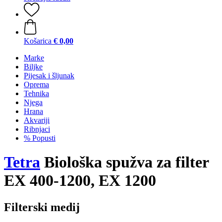
Košarica
€ 0,00
Marke
Biljke
Pijesak i šljunak
Oprema
Tehnika
Njega
Hrana
Akvariji
Ribnjaci
% Popusti
Tetra
Biološka spužva za filter
EX 400-1200, EX 1200
Filterski medij