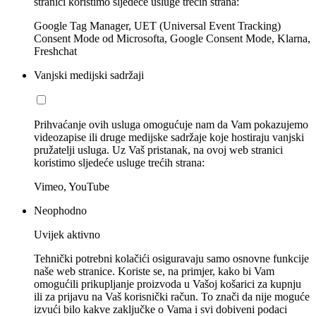
stranici koristimo sljedeće usluge trećih strana:
Google Tag Manager, UET (Universal Event Tracking)
Consent Mode od Microsofta, Google Consent Mode, Klarna,
Freshchat
Vanjski medijski sadržaji
Prihvaćanje ovih usluga omogućuje nam da Vam pokazujemo
videozapise ili druge medijske sadržaje koje hostiraju vanjski
pružatelji usluga. Uz Vaš pristanak, na ovoj web stranici
koristimo sljedeće usluge trećih strana:
Vimeo, YouTube
Neophodno
Uvijek aktivno
Tehnički potrebni kolačići osiguravaju samo osnovne funkcije
naše web stranice. Koriste se, na primjer, kako bi Vam
omogućili prikupljanje proizvoda u Vašoj košarici za kupnju
ili za prijavu na Vaš korisnički račun. To znači da nije moguće
izvući bilo kakve zaključke o Vama i svi dobiveni podaci