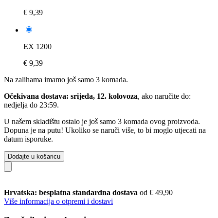
€ 9,39
EX 1200
€ 9,39
Na zalihama imamo još samo 3 komada.
Očekivana dostava: srijeda, 12. kolovoza
, ako naručite do:
nedjelja do 23:59
.
U našem skladištu ostalo je još samo 3 komada ovog proizvoda.
Dopuna je na putu! Ukoliko se naruči više, to bi moglo utjecati na
datum isporuke.
Dodajte u košaricu
Hrvatska: besplatna standardna dostava
od € 49,90
Više informacija o otpremi i dostavi