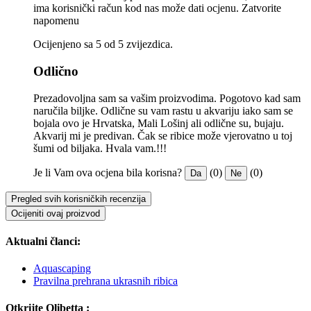
ima korisnički račun kod nas može dati ocjenu.
Zatvorite
napomenu
Ocijenjeno sa 5 od 5 zvijezdica.
Odlično
Prezadovoljna sam sa vašim proizvodima. Pogotovo kad sam
naručila biljke. Odlične su vam rastu u akvariju iako sam se
bojala ovo je Hrvatska, Mali Lošinj ali odlične su, bujaju.
Akvarij mi je predivan. Čak se ribice može vjerovatno u toj
šumi od biljaka. Hvala vam.!!!
Je li Vam ova ocjena bila korisna?
(0)
(0)
Da
Ne
Pregled svih korisničkih recenzija
Ocijeniti ovaj proizvod
Aktualni članci:
Aquascaping
Pravilna prehrana ukrasnih ribica
Otkrijte Olibetta :