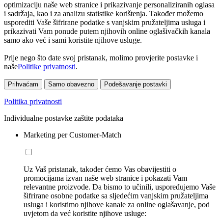
optimizaciju naše web stranice i prikazivanje personaliziranih oglasa
i sadržaja, kao i za analizu statistike korištenja. Također možemo
usporediti Vaše šifrirane podatke s vanjskim pružateljima usluga i
prikazivati Vam ponude putem njihovih online oglašivačkih kanala
samo ako već i sami koristite njihove usluge.
Prije nego što date svoj pristanak, molimo provjerite postavke i
naše
Politike privatnosti
.
Prihvaćam
Samo obavezno
Podešavanje postavki
Politika privatnosti
Individualne postavke zaštite podataka
Marketing per Customer-Match
Uz Vaš pristanak, također ćemo Vas obavijestiti o
promocijama izvan naše web stranice i pokazati Vam
relevantne proizvode. Da bismo to učinili, uspoređujemo Vaše
šifrirane osobne podatke sa sljedećim vanjskim pružateljima
usluga i koristimo njihove kanale za online oglašavanje, pod
uvjetom da već koristite njihove usluge: