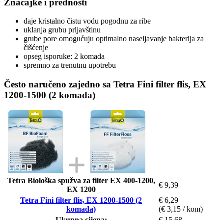
Značajke i prednosti
daje kristalno čistu vodu pogodnu za ribe
uklanja grubu prljavštinu
grube pore omogućuju optimalno naseljavanje bakterija za
čišćenje
opseg isporuke: 2 komada
spremno za trenutnu upotrebu
Često naručeno zajedno sa Tetra Fini filter flis, EX
1200-1500 (2 komada)
Tetra Biološka spužva za filter EX 400-1200,
€ 9,39
EX 1200
Tetra Fini filter flis, EX 1200-1500 (2
€ 6,29
komada)
(€ 3,15 / kom)
Ukupna cijena:
€ 15,68