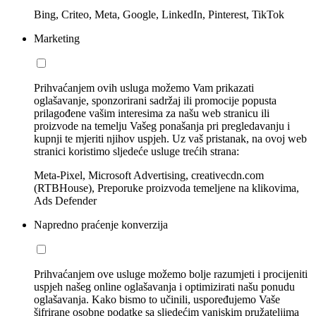
Bing, Criteo, Meta, Google, LinkedIn, Pinterest, TikTok
Marketing
Prihvaćanjem ovih usluga možemo Vam prikazati
oglašavanje, sponzorirani sadržaj ili promocije popusta
prilagođene vašim interesima za našu web stranicu ili
proizvode na temelju Vašeg ponašanja pri pregledavanju i
kupnji te mjeriti njihov uspjeh. Uz vaš pristanak, na ovoj web
stranici koristimo sljedeće usluge trećih strana:
Meta-Pixel, Microsoft Advertising, creativecdn.com
(RTBHouse), Preporuke proizvoda temeljene na klikovima,
Ads Defender
Napredno praćenje konverzija
Prihvaćanjem ove usluge možemo bolje razumjeti i procijeniti
uspjeh našeg online oglašavanja i optimizirati našu ponudu
oglašavanja. Kako bismo to učinili, uspoređujemo Vaše
šifrirane osobne podatke sa sljedećim vanjskim pružateljima