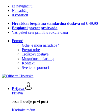
za navigaciju
Na sadržaj
u košaricu
Hrvatska: besplatna standardna dostava
od € 49,90
Besplatni povrat proizvoda
Vaš paket ćete primiti u roku 3 dana
Pomoć
Gdje je moja narudžba?
Povrat robe
Troškovi dostave
Mogućnosti plaćanja
Kontakt
Sve teme pomoći
Prijava
Prijava
Jeste li ovdje
prvi put?
Kreirajte račun