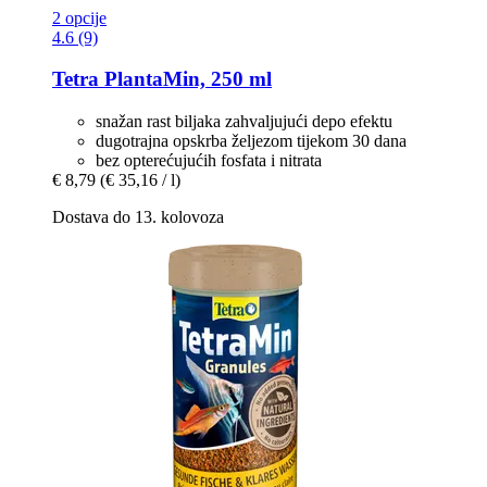
2 opcije
4.6 (9)
Tetra
PlantaMin, 250 ml
snažan rast biljaka zahvaljujući depo efektu
dugotrajna opskrba željezom tijekom 30 dana
bez opterećujućih fosfata i nitrata
€ 8,79
(€ 35,16 / l)
Dostava do 13. kolovoza