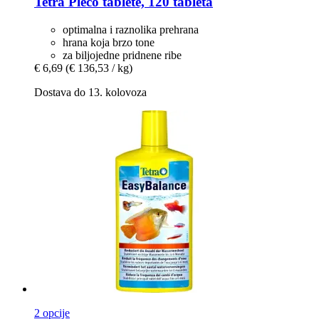
Tetra
Pleco tablete, 120 tableta
optimalna i raznolika prehrana
hrana koja brzo tone
za biljojedne pridnene ribe
€ 6,69
(€ 136,53 / kg)
Dostava do 13. kolovoza
2 opcije