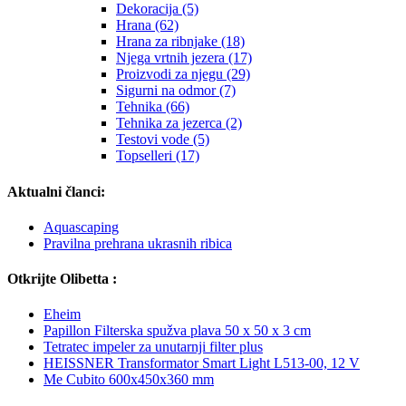
Dekoracija (5)
Hrana (62)
Hrana za ribnjake (18)
Njega vrtnih jezera (17)
Proizvodi za njegu (29)
Sigurni na odmor (7)
Tehnika (66)
Tehnika za jezerca (2)
Testovi vode (5)
Topselleri (17)
Aktualni članci:
Aquascaping
Pravilna prehrana ukrasnih ribica
Otkrijte Olibetta :
Eheim
Papillon Filterska spužva plava 50 x 50 x 3 cm
Tetratec impeler za unutarnji filter plus
HEISSNER Transformator Smart Light L513-00, 12 V
Me Cubito 600x450x360 mm