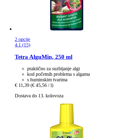
2 opcije
4.1 (15)
Tetra
AlguMin, 250 ml
praktično za suzbijanje algi
kod početnih problema s algama
s huminskim tvarima
€ 11,39
(€ 45,56 / l)
Dostava do 13. kolovoza