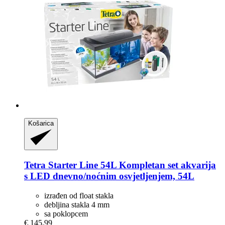
Košarica
Tetra
Starter Line 54L Kompletan set akvarija
s LED dnevno/noćnim osvjetljenjem, 54L
izrađen od float stakla
debljina stakla 4 mm
sa poklopcem
€ 145,99