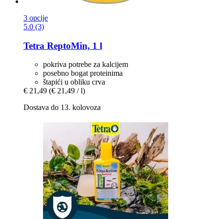
3 opcije
5.0 (3)
Tetra
ReptoMin, 1 l
pokriva potrebe za kalcijem
posebno bogat proteinima
štapići u obliku crva
€ 21,49
(€ 21,49 / l)
Dostava do 13. kolovoza