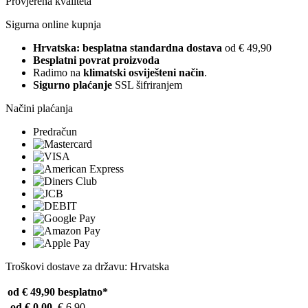
Provjerena kvaliteta
Sigurna online kupnja
Hrvatska: besplatna standardna dostava
od € 49,90
Besplatni povrat proizvoda
Radimo na
klimatski osviješteni način
.
Sigurno plaćanje
SSL šifriranjem
Načini plaćanja
Predračun
Troškovi dostave za državu: Hrvatska
od € 49,90
besplatno*
od € 0,00
€ 6,90