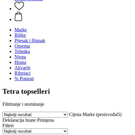
Marke
Biljke
Pijesak i šljunak
Oprema
Tehnika
Njega
Hrana
Akvariji
Ribnjaci
% Popusti
Tetra topselleri
Filtriranje i storniranje
Cijena
Marke (proizvođači)
Deklaracija hrane
Primjena
Filteri