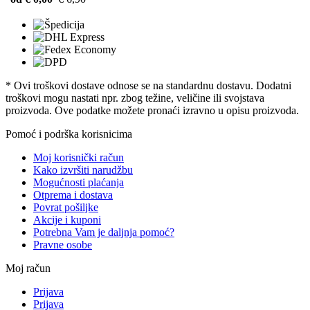
* Ovi troškovi dostave odnose se na standardnu ​​dostavu. Dodatni
troškovi mogu nastati npr. zbog težine, veličine ili svojstava
proizvoda. Ove podatke možete pronaći izravno u opisu proizvoda.
Pomoć i podrška korisnicima
Moj korisnički račun
Kako izvršiti narudžbu
Mogućnosti plaćanja
Otprema i dostava
Povrat pošiljke
Akcije i kuponi
Potrebna Vam je daljnja pomoć?
Pravne osobe
Moj račun
Prijava
Prijava