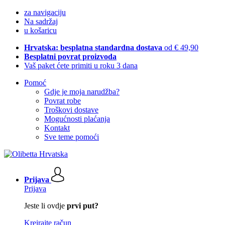
za navigaciju
Na sadržaj
u košaricu
Hrvatska: besplatna standardna dostava
od € 49,90
Besplatni povrat proizvoda
Vaš paket ćete primiti u roku 3 dana
Pomoć
Gdje je moja narudžba?
Povrat robe
Troškovi dostave
Mogućnosti plaćanja
Kontakt
Sve teme pomoći
Prijava
Prijava
Jeste li ovdje
prvi put?
Kreirajte račun