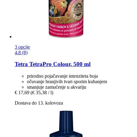
3 opcije
4.8 (8)
Tetra
TetraPro Colour, 500 ml
prirodno pojačavanje intenziteta boja
očuvanje hranjivih tvari sporim kuhanjem
smanjuje zamućenje u akvariju
€ 17,69
(€ 35,38 / l)
Dostava do 13. kolovoza