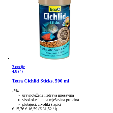
3 opcije
4.8 (4)
Tetra
Cichlid Sticks, 500 ml
-5%
uravnotežena i zdrava mješavina
visokokvalitetna mješavina proteina
plutajući, crvoliki štapići
€ 15,76
€ 16,59
(€ 31,52 / l)