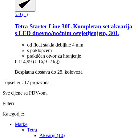
5.0 (1)
Tetra
Starter Line 30L Kompletan set akvarija
s LED dnevno/noćnim osvjetljenjem, 30L
od float stakla debljine 4 mm
s poklopcem
praktičan otvor za hranjenje
€ 114,99
(€ 16,91 / kg)
Besplatna dostava do 25. kolovoza
Topselleri: 17 proizvoda
Sve cijene sa PDV-om.
Filteri
Kategorije:
Marke
Tetra
Akvariji (10)