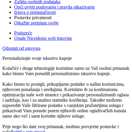
Zaštita osobnih podataka
Opći uvjeti poslovanja i pravila otkazivanja
Izjava o pristupačnosti
Postavke privatnosti
Otkažite pretplatu ovdje
Poduzeće
Ostale Niceshops web trgovine
Odustati od ugovora
Personalizirajte svoje iskustvo kupnje
Kolačiće i druge tehnologije koristimo samo uz Vaš osobni pristanak
kako bismo Vam ponudili personalizirano iskustvo kupnje.
Kako bismo to postigli, prikupljamo podatke o našim korisnicima,
njihovom ponašanju i uređajima. Koristimo ih za kontinuiranu
optimizaciju naše web stranice i prikazivanje personaliziranih oglasa
i sadržaja, kao i za analizu statistike korištenja. Također možemo
usporediti Vaše šifrirane podatke s vanjskim pružateljima usluga i
prikazivati Vam ponude putem njihovih online oglašivačkih kanala
samo ako već i sami koristite njihove usluge.
Prije nego što date svoj pristanak, molimo provjerite postavke i
naše
Politike privatnosti
.