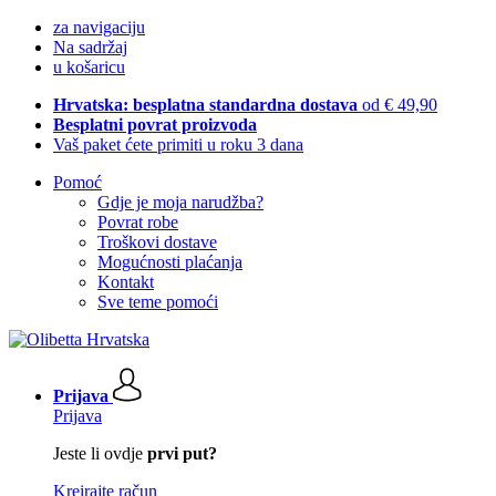
za navigaciju
Na sadržaj
u košaricu
Hrvatska: besplatna standardna dostava
od € 49,90
Besplatni povrat proizvoda
Vaš paket ćete primiti u roku 3 dana
Pomoć
Gdje je moja narudžba?
Povrat robe
Troškovi dostave
Mogućnosti plaćanja
Kontakt
Sve teme pomoći
Prijava
Prijava
Jeste li ovdje
prvi put?
Kreirajte račun