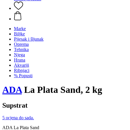
Marke
Biljke
Pijesak i šljunak
Oprema
Tehnika
Njega
Hrana
Akvariji
Ribnjaci
% Popusti
ADA
La Plata Sand, 2 kg
Supstrat
5 ocjena do sada.
ADA La Plata Sand