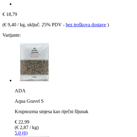
€ 18,79
(
€ 9,40 / kg
, uključ. 25% PDV
-
bez troškova dostave
)
Varijante:
ADA
Aqua Gravel S
Krupnozrna smjesa kao riječni šljunak
€ 22,99
(€ 2,87 / kg)
5.0 (6)