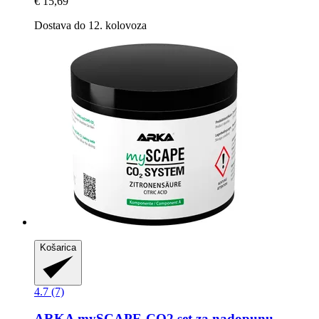
€ 15,69
Dostava do 12. kolovoza
Košarica
4.7 (7)
ARKA
mySCAPE-​CO2 set za nadopunu -​