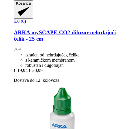
Košarica
5.0 (6)
ARKA
mySCAPE-​CO2 difuzor nehrđajući
čelik -​ 25 cm
-5%
izrađen od nehrđajućeg čelika
s keramičkom membranom
robustan i dugotrajan
€ 19,94
€ 20,99
Dostava do 12. kolovoza