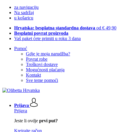
za navigaciju
Na sadržaj
u košaricu
Hrvatska: besplatna standardna dostava
od € 49,90
Besplatni povrat proizvoda
Vaš paket ćete primiti u roku 3 dana
Pomoć
Gdje je moja narudžba?
Povrat robe
Troškovi dostave
Mogućnosti plaćanja
Kontakt
Sve teme pomoći
Prijava
Prijava
Jeste li ovdje
prvi put?
Kreirajte račun