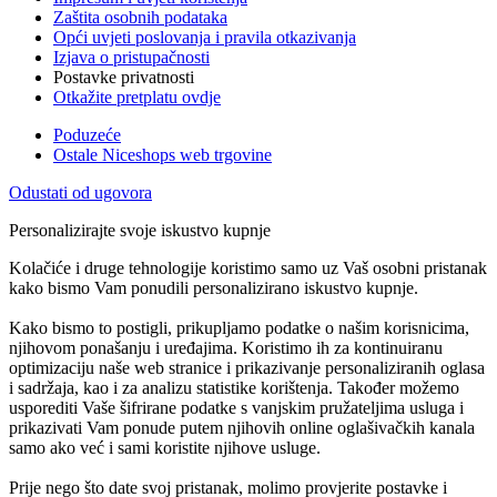
Zaštita osobnih podataka
Opći uvjeti poslovanja i pravila otkazivanja
Izjava o pristupačnosti
Postavke privatnosti
Otkažite pretplatu ovdje
Poduzeće
Ostale Niceshops web trgovine
Odustati od ugovora
Personalizirajte svoje iskustvo kupnje
Kolačiće i druge tehnologije koristimo samo uz Vaš osobni pristanak
kako bismo Vam ponudili personalizirano iskustvo kupnje.
Kako bismo to postigli, prikupljamo podatke o našim korisnicima,
njihovom ponašanju i uređajima. Koristimo ih za kontinuiranu
optimizaciju naše web stranice i prikazivanje personaliziranih oglasa
i sadržaja, kao i za analizu statistike korištenja. Također možemo
usporediti Vaše šifrirane podatke s vanjskim pružateljima usluga i
prikazivati Vam ponude putem njihovih online oglašivačkih kanala
samo ako već i sami koristite njihove usluge.
Prije nego što date svoj pristanak, molimo provjerite postavke i