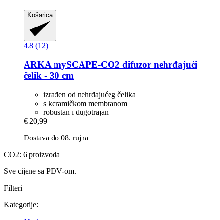
Košarica
4.8 (12)
ARKA
mySCAPE-​CO2 difuzor nehrđajući
čelik -​ 30 cm
izrađen od nehrđajućeg čelika
s keramičkom membranom
robustan i dugotrajan
€ 20,99
Dostava do 08. rujna
CO2: 6 proizvoda
Sve cijene sa PDV-om.
Filteri
Kategorije: