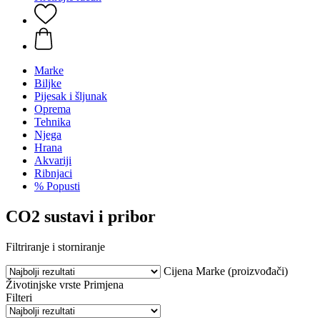
Marke
Biljke
Pijesak i šljunak
Oprema
Tehnika
Njega
Hrana
Akvariji
Ribnjaci
% Popusti
CO2 sustavi i pribor
Filtriranje i storniranje
Cijena
Marke (proizvođači)
Životinjske vrste
Primjena
Filteri