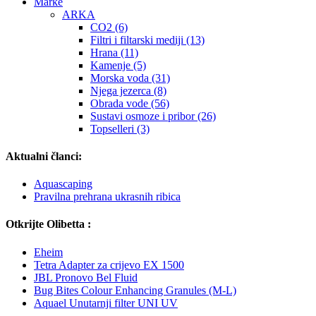
Marke
ARKA
CO2 (6)
Filtri i filtarski mediji (13)
Hrana (11)
Kamenje (5)
Morska voda (31)
Njega jezerca (8)
Obrada vode (56)
Sustavi osmoze i pribor (26)
Topselleri (3)
Aktualni članci:
Aquascaping
Pravilna prehrana ukrasnih ribica
Otkrijte Olibetta :
Eheim
Tetra Adapter za crijevo EX 1500
JBL Pronovo Bel Fluid
Bug Bites Colour Enhancing Granules (M-L)
Aquael Unutarnji filter UNI UV