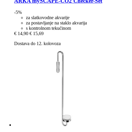
ARKA
mySCAPE-​CO2 Checker-​Set
-5%
za slatkovodne akvarije
za postavljanje na staklo akvarija
s kontrolnom tekućinom
€ 14,90
€ 15,69
Dostava do 12. kolovoza