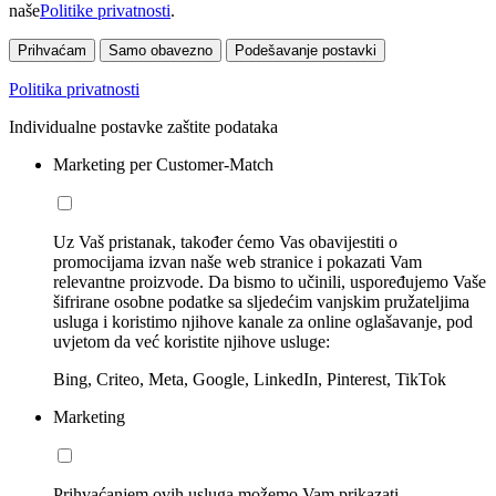
naše
Politike privatnosti
.
Prihvaćam
Samo obavezno
Podešavanje postavki
Politika privatnosti
Individualne postavke zaštite podataka
Marketing per Customer-Match
Uz Vaš pristanak, također ćemo Vas obavijestiti o
promocijama izvan naše web stranice i pokazati Vam
relevantne proizvode. Da bismo to učinili, uspoređujemo Vaše
šifrirane osobne podatke sa sljedećim vanjskim pružateljima
usluga i koristimo njihove kanale za online oglašavanje, pod
uvjetom da već koristite njihove usluge:
Bing, Criteo, Meta, Google, LinkedIn, Pinterest, TikTok
Marketing
Prihvaćanjem ovih usluga možemo Vam prikazati