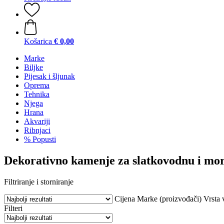
Košarica
€ 0,00
Marke
Biljke
Pijesak i šljunak
Oprema
Tehnika
Njega
Hrana
Akvariji
Ribnjaci
% Popusti
Dekorativno kamenje za slatkovodnu i m
Filtriranje i storniranje
Cijena
Marke (proizvođači)
Vrsta 
Filteri