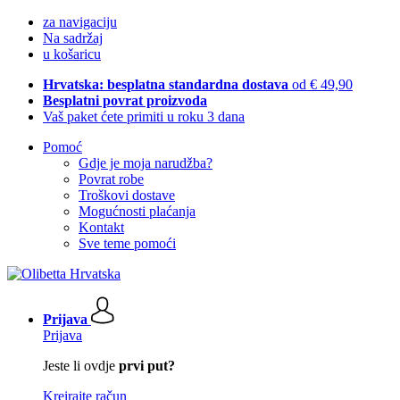
za navigaciju
Na sadržaj
u košaricu
Hrvatska: besplatna standardna dostava
od € 49,90
Besplatni povrat proizvoda
Vaš paket ćete primiti u roku 3 dana
Pomoć
Gdje je moja narudžba?
Povrat robe
Troškovi dostave
Mogućnosti plaćanja
Kontakt
Sve teme pomoći
Prijava
Prijava
Jeste li ovdje
prvi put?
Kreirajte račun