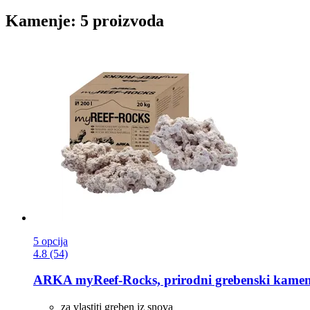
Kamenje: 5 proizvoda
5 opcija
4.8 (54)
ARKA
myReef-​Rocks, prirodni grebenski kamen,
za vlastiti greben iz snova