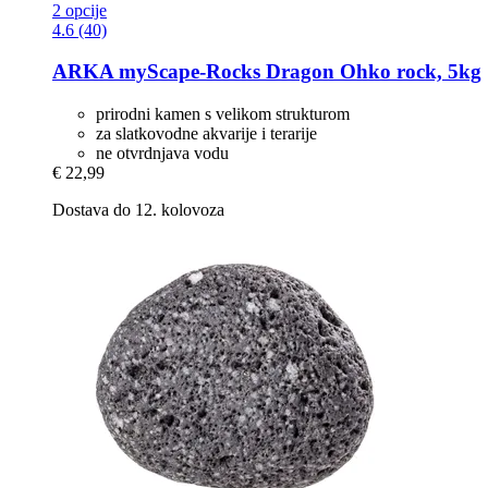
2 opcije
4.6 (40)
ARKA
myScape-​Rocks Dragon Ohko rock, 5kg
prirodni kamen s velikom strukturom
za slatkovodne akvarije i terarije
ne otvrdnjava vodu
€ 22,99
Dostava do 12. kolovoza