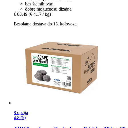
bez štetnih tvari
dobre mogućnosti dizajna
€ 83,49
(€ 4,17 / kg)
Besplatna dostava do 13. kolovoza
8 opcija
4.8 (5)