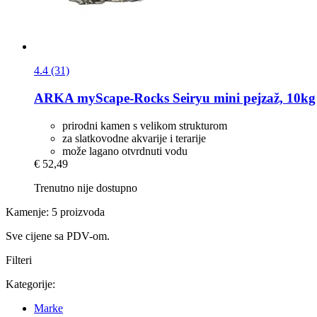
4.4 (31)
ARKA
myScape-​Rocks Seiryu mini pejzaž, 10kg
prirodni kamen s velikom strukturom
za slatkovodne akvarije i terarije
može lagano otvrdnuti vodu
€ 52,49
Trenutno nije dostupno
Kamenje: 5 proizvoda
Sve cijene sa PDV-om.
Filteri
Kategorije:
Marke