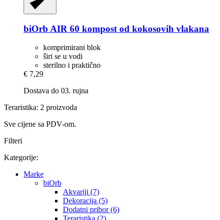
biOrb
AIR 60 kompost od kokosovih vlakana
komprimirani blok
širi se u vodi
sterilno i praktično
€ 7,29
Dostava do 03. rujna
Teraristika: 2 proizvoda
Sve cijene sa PDV-om.
Filteri
Kategorije:
Marke
biOrb
Akvariji (7)
Dekoracija (5)
Dodatni pribor (6)
Teraristika (2)