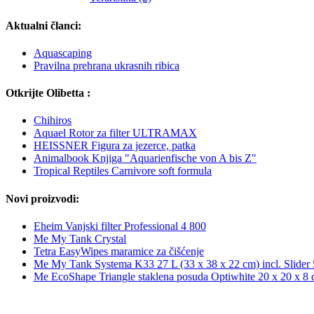
Aktualni članci:
Aquascaping
Pravilna prehrana ukrasnih ribica
Otkrijte Olibetta :
Chihiros
Aquael Rotor za filter ULTRAMAX
HEISSNER Figura za jezerce, patka
Animalbook Knjiga "Aquarienfische von A bis Z"
Tropical Reptiles Carnivore soft formula
Novi proizvodi:
Eheim Vanjski filter Professional 4 800
Me My Tank Crystal
Tetra EasyWipes maramice za čišćenje
Me My Tank Systema K33 27 L (33 x 38 x 22 cm) incl. Slider
Me EcoShape Triangle staklena posuda Optiwhite 20 x 20 x 8 