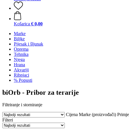
Košarica
€ 0,00
Marke
Biljke
Pijesak i šljunak
Oprema
Tehnika
Njega
Hrana
Akvariji
Ribnjaci
% Popusti
biOrb - Pribor za terarije
Filtriranje i storniranje
Cijena
Marke (proizvođači)
Primj
Filteri