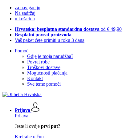
za navigaciju
Na sadržaj
u košaricu
Hrvatska: besplatna standardna dostava
od € 49,90
Besplatni povrat proizvoda
Vaš paket ćete primiti u roku 3 dana
Pomoć
Gdje je moja narudžba?
Povrat robe
Troškovi dostave
Mogućnosti plaćanja
Kontakt
Sve teme pomoći
Prijava
Prijava
Jeste li ovdje
prvi put?
Kreirajte račun