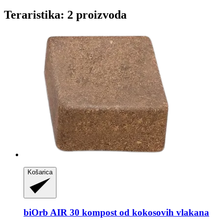
Teraristika: 2 proizvoda
Košarica
biOrb
AIR 30 kompost od kokosovih vlakana