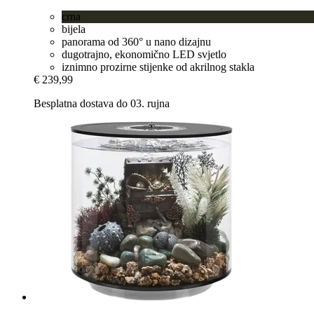
crna
bijela
panorama od 360° u nano dizajnu
dugotrajno, ekonomično LED svjetlo
iznimno prozirne stijenke od akrilnog stakla
€ 239,99
Besplatna dostava do 03. rujna