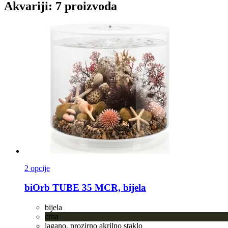
Akvariji: 7 proizvoda
2 opcije
biOrb
TUBE 35 MCR, bijela
bijela
crna
lagano, prozirno akrilno staklo