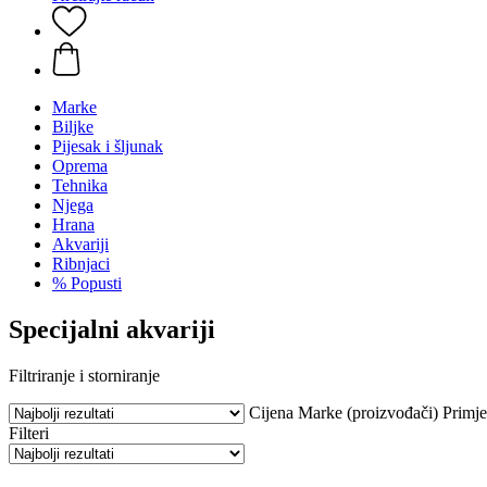
Marke
Biljke
Pijesak i šljunak
Oprema
Tehnika
Njega
Hrana
Akvariji
Ribnjaci
% Popusti
Specijalni akvariji
Filtriranje i storniranje
Cijena
Marke (proizvođači)
Primj
Filteri