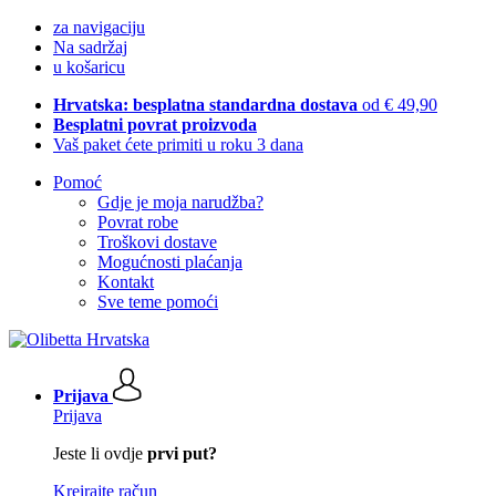
za navigaciju
Na sadržaj
u košaricu
Hrvatska: besplatna standardna dostava
od € 49,90
Besplatni povrat proizvoda
Vaš paket ćete primiti u roku 3 dana
Pomoć
Gdje je moja narudžba?
Povrat robe
Troškovi dostave
Mogućnosti plaćanja
Kontakt
Sve teme pomoći
Prijava
Prijava
Jeste li ovdje
prvi put?
Kreirajte račun