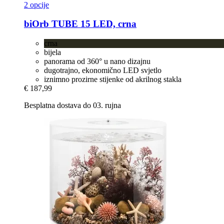
2 opcije
biOrb
TUBE 15 LED, crna
crna
bijela
panorama od 360° u nano dizajnu
dugotrajno, ekonomično LED svjetlo
iznimno prozirne stijenke od akrilnog stakla
€ 187,99
Besplatna dostava do 03. rujna