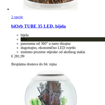
2 opcije
biOrb
TUBE 35 LED, bijela
bijela
crna
panorama od 360° u nano dizajnu
dugotrajno, ekonomično LED svjetlo
iznimno prozirne stijenke od akrilnog stakla
€ 281,99
Besplatna dostava do 04. rujna