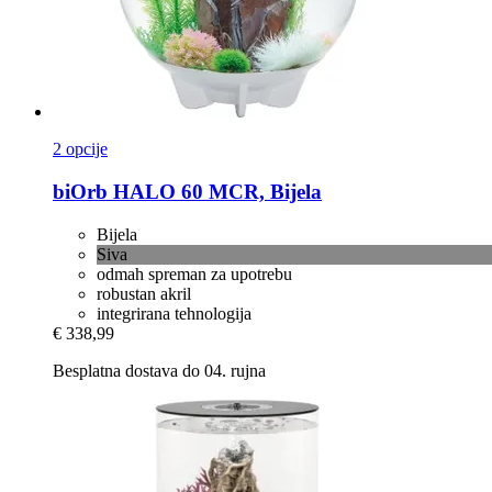
2 opcije
biOrb
HALO 60 MCR, Bijela
Bijela
Siva
odmah spreman za upotrebu
robustan akril
integrirana tehnologija
€ 338,99
Besplatna dostava do 04. rujna