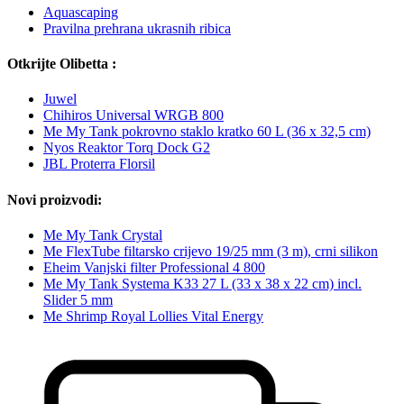
Aquascaping
Pravilna prehrana ukrasnih ribica
Otkrijte Olibetta :
Juwel
Chihiros Universal WRGB 800
Me My Tank pokrovno staklo kratko 60 L (36 x 32,5 cm)
Nyos Reaktor Torq Dock G2
JBL Proterra Florsil
Novi proizvodi:
Me My Tank Crystal
Me FlexTube filtarsko crijevo 19/25 mm (3 m), crni silikon
Eheim Vanjski filter Professional 4 800
Me My Tank Systema K33 27 L (33 x 38 x 22 cm) incl.
Slider 5 mm
Me Shrimp Royal Lollies Vital Energy