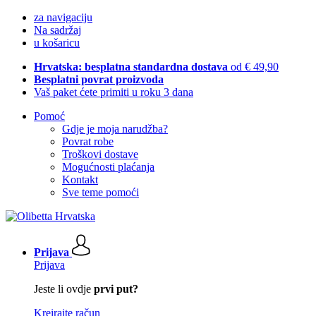
za navigaciju
Na sadržaj
u košaricu
Hrvatska: besplatna standardna dostava
od € 49,90
Besplatni povrat proizvoda
Vaš paket ćete primiti u roku 3 dana
Pomoć
Gdje je moja narudžba?
Povrat robe
Troškovi dostave
Mogućnosti plaćanja
Kontakt
Sve teme pomoći
Prijava
Prijava
Jeste li ovdje
prvi put?
Kreirajte račun