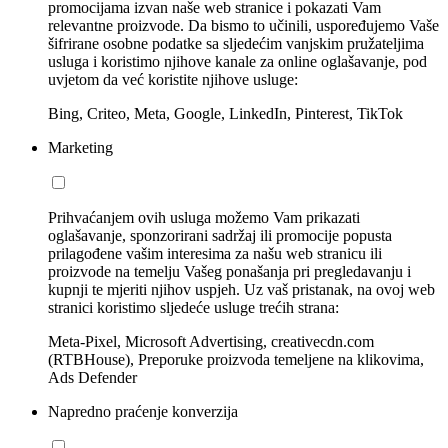
promocijama izvan naše web stranice i pokazati Vam
relevantne proizvode. Da bismo to učinili, uspoređujemo Vaše
šifrirane osobne podatke sa sljedećim vanjskim pružateljima
usluga i koristimo njihove kanale za online oglašavanje, pod
uvjetom da već koristite njihove usluge:
Bing, Criteo, Meta, Google, LinkedIn, Pinterest, TikTok
Marketing
Prihvaćanjem ovih usluga možemo Vam prikazati
oglašavanje, sponzorirani sadržaj ili promocije popusta
prilagođene vašim interesima za našu web stranicu ili
proizvode na temelju Vašeg ponašanja pri pregledavanju i
kupnji te mjeriti njihov uspjeh. Uz vaš pristanak, na ovoj web
stranici koristimo sljedeće usluge trećih strana:
Meta-Pixel, Microsoft Advertising, creativecdn.com
(RTBHouse), Preporuke proizvoda temeljene na klikovima,
Ads Defender
Napredno praćenje konverzija