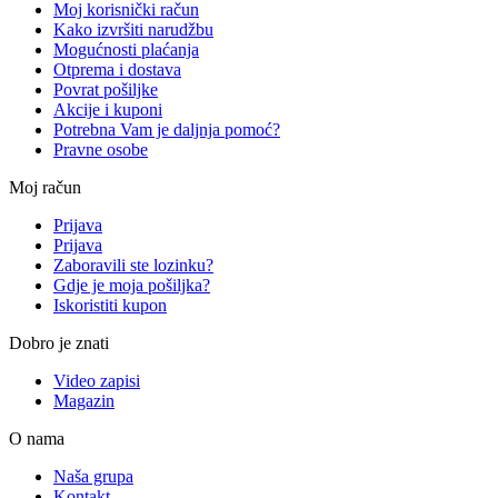
Moj korisnički račun
Kako izvršiti narudžbu
Mogućnosti plaćanja
Otprema i dostava
Povrat pošiljke
Akcije i kuponi
Potrebna Vam je daljnja pomoć?
Pravne osobe
Moj račun
Prijava
Prijava
Zaboravili ste lozinku?
Gdje je moja pošiljka?
Iskoristiti kupon
Dobro je znati
Video zapisi
Magazin
O nama
Naša grupa
Kontakt