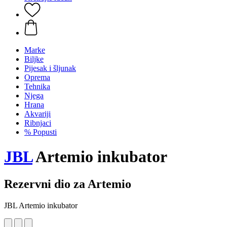
Marke
Biljke
Pijesak i šljunak
Oprema
Tehnika
Njega
Hrana
Akvariji
Ribnjaci
% Popusti
JBL
Artemio inkubator
Rezervni dio za Artemio
JBL Artemio inkubator