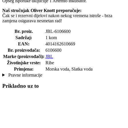
Opseg isporuke uključuje 1 Artemio inkubator.
Naš stručnjak Oliver Knott preporučuje:
Čak se i rezervni dijelovi nakon nekog vremena istroše - brza
zamjena osigurava nesmetan rad!
Br. proiz.
JBL-6106600
Sadržaj:
1 kom
EAN:
4014162610669
Br. proizvođača:
6106600
Marke (proizvođači):
JBL
Životinjske vrste:
Ribe
Primjena:
Morska voda, Slatka voda
Pravne informacije
Prikladno uz to