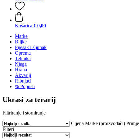
Košarica
€ 0,00
Marke
Biljke
Pijesak i šljunak
Oprema
Tehnika
Njega
Hrana
Akvariji
Ribnjaci
% Popusti
Ukrasi za terarij
Filtriranje i storniranje
Cijena
Marke (proizvođači)
Primj
Filteri