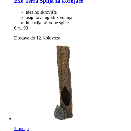
Exo Terra
Špilja za kornjače
idealno skrovište
osigurava ugodi životinja
imitacija prirodne špilje
€ 41,99
Dostava do 12. kolovoza
2 opcije