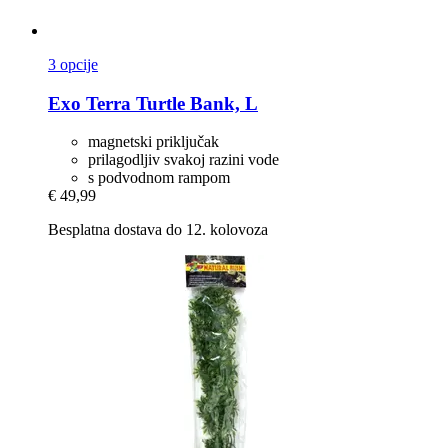
3 opcije
Exo Terra
Turtle Bank, L
magnetski priključak
prilagodljiv svakoj razini vode
s podvodnom rampom
€ 49,99
Besplatna dostava do 12. kolovoza