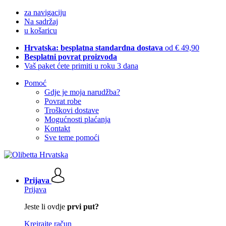
za navigaciju
Na sadržaj
u košaricu
Hrvatska: besplatna standardna dostava
od € 49,90
Besplatni povrat proizvoda
Vaš paket ćete primiti u roku 3 dana
Pomoć
Gdje je moja narudžba?
Povrat robe
Troškovi dostave
Mogućnosti plaćanja
Kontakt
Sve teme pomoći
Prijava
Prijava
Jeste li ovdje
prvi put?
Kreirajte račun