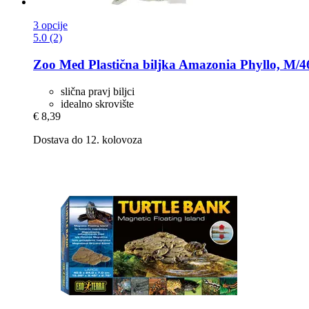
3 opcije
5.0 (2)
Zoo Med
Plastična biljka Amazonia Phyllo, M/
slična pravj biljci
idealno skrovište
€ 8,39
Dostava do 12. kolovoza