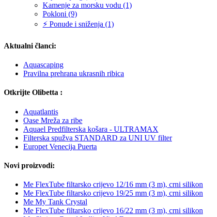
Kamenje za morsku vodu (1)
Pokloni (9)
⚡ Ponude i sniženja (1)
Aktualni članci:
Aquascaping
Pravilna prehrana ukrasnih ribica
Otkrijte Olibetta :
Aquatlantis
Oase Mreža za ribe
Aquael Predfilterska košara - ULTRAMAX
Filterska spužva STANDARD za UNI UV filter
Europet Venecija Puerta
Novi proizvodi:
Me FlexTube filtarsko crijevo 12/16 mm (3 m), crni silikon
Me FlexTube filtarsko crijevo 19/25 mm (3 m), crni silikon
Me My Tank Crystal
Me FlexTube filtarsko crijevo 16/22 mm (3 m), crni silikon