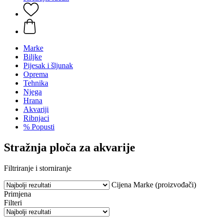
Marke
Biljke
Pijesak i šljunak
Oprema
Tehnika
Njega
Hrana
Akvariji
Ribnjaci
% Popusti
Stražnja ploča za akvarije
Filtriranje i storniranje
Cijena
Marke (proizvođači)
Primjena
Filteri