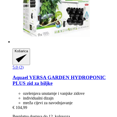
Košarica
5.0 (2)
Aquael
VERSA GARDEN HYDROPONIC
PLUS zid za biljke
ozelenjava unutarnje i vanjske zidove
individualni dizajn
mreža cijevi za navodnjavanje
€ 104,99
Besplatna dostava do 12. kolovoza