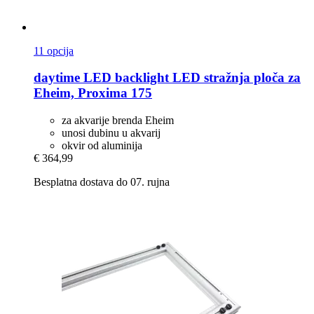
11 opcija
daytime LED
backlight LED stražnja ploča za
Eheim, Proxima 175
za akvarije brenda Eheim
unosi dubinu u akvarij
okvir od aluminija
€ 364,99
Besplatna dostava do 07. rujna