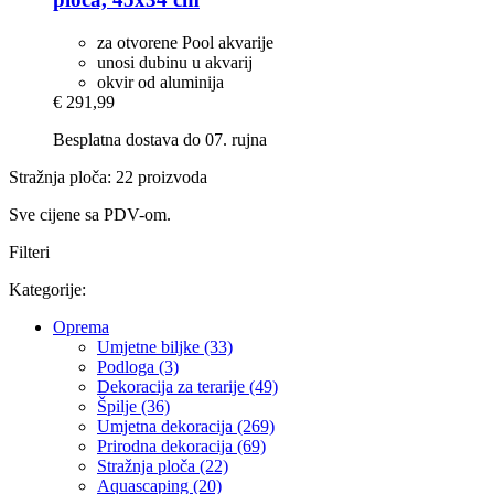
za otvorene Pool akvarije
unosi dubinu u akvarij
okvir od aluminija
€ 291,99
Besplatna dostava do 07. rujna
Stražnja ploča: 22 proizvoda
Sve cijene sa PDV-om.
Filteri
Kategorije:
Oprema
Umjetne biljke (33)
Podloga (3)
Dekoracija za terarije (49)
Špilje (36)
Umjetna dekoracija (269)
Prirodna dekoracija (69)
Stražnja ploča (22)
Aquascaping (20)