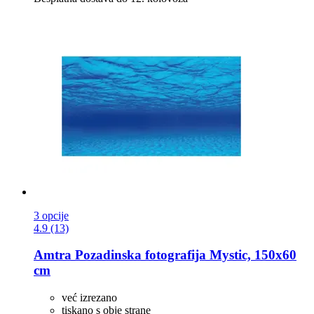
3 opcije
4.9 (13)
Amtra
Pozadinska fotografija Mystic, 150x60
cm
već izrezano
tiskano s obje strane