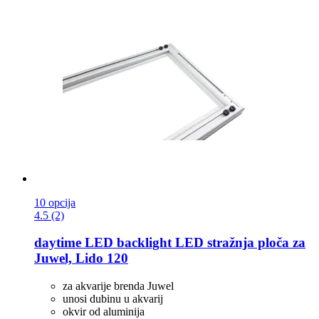
10 opcija
4.5 (2)
daytime LED
backlight LED stražnja ploča za
Juwel, Lido 120
za akvarije brenda Juwel
unosi dubinu u akvarij
okvir od aluminija