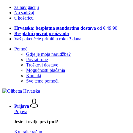
za navigaciju
Na sadržaj
u košaricu
Hrvatska: besplatna standardna dostava
od € 49,90
Besplatni povrat proizvoda
Vaš paket ćete primiti u roku 3 dana
Pomoć
Gdje je moja narudžba?
Povrat robe
Troškovi dostave
Mogućnosti plaćanja
Kontakt
Sve teme pomoći
Prijava
Prijava
Jeste li ovdje
prvi put?
Kreirajte račun