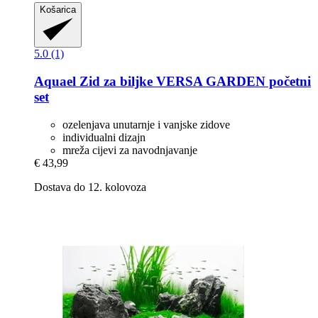
Košarica
5.0 (1)
Aquael
Zid za biljke VERSA GARDEN početni
set
ozelenjava unutarnje i vanjske zidove
individualni dizajn
mreža cijevi za navodnjavanje
€ 43,99
Dostava do 12. kolovoza