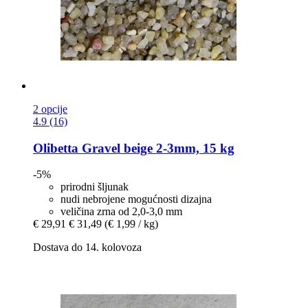
2 opcije
4.9 (16)
Olibetta
Gravel beige 2-​3mm, 15 kg
-5%
prirodni šljunak
nudi nebrojene mogućnosti dizajna
veličina zrna od 2,0-3,0 mm
€ 29,91
€ 31,49
(€ 1,99 / kg)
Dostava do 14. kolovoza