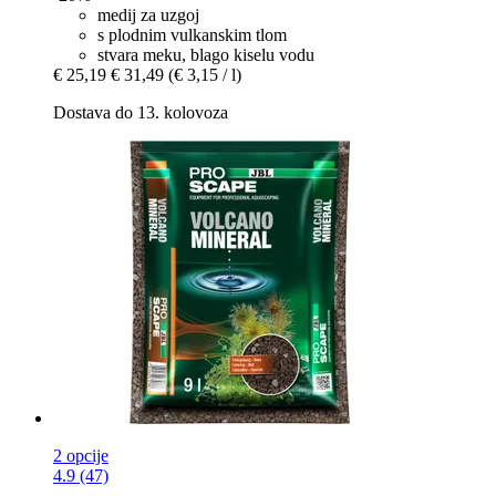
medij za uzgoj
s plodnim vulkanskim tlom
stvara meku, blago kiselu vodu
€ 25,19
€ 31,49
(€ 3,15 / l)
Dostava do 13. kolovoza
2 opcije
4.9 (47)