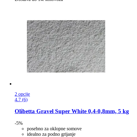
2 opcije
4.7 (6)
Olibetta
Gravel Super White 0,4-​0,8mm, 5 kg
-5%
posebno za oklopne somove
idealno za podno grijanje