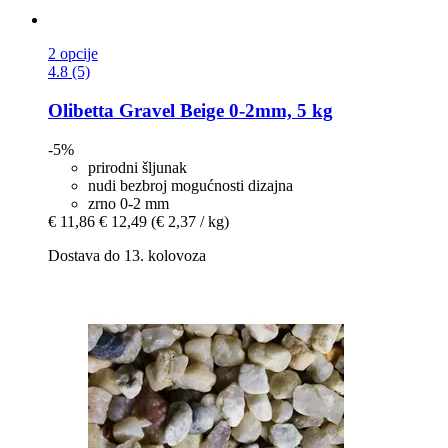
2 opcije
4.8 (5)
Olibetta
Gravel Beige 0-​2mm, 5 kg
-5%
prirodni šljunak
nudi bezbroj mogućnosti dizajna
zrno 0-2 mm
€ 11,86
€ 12,49
(€ 2,37 / kg)
Dostava do 13. kolovoza