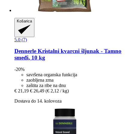
Košarica
5.0 (7)
Dennerle
Kristalni kvarcni šljunak -​ Tamno
smeđi, 10 kg
-20%
savršena organska funkcija
zaobljena zrna
zaštita za ribe na dnu
€ 21,19
€ 26,49
(€ 2,12 / kg)
Dostava do 14. kolovoza