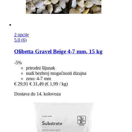
2 opcije
5.0 (6)
Olibetta
Gravel Beige 4-​7 mm, 15 kg
-5%
prirodni šljunak
nudi bezbroj mogućnosti dizajna
zrno: 4-7 mm
€ 29,91
€ 31,49
(€ 1,99 / kg)
Dostava do 14. kolovoza