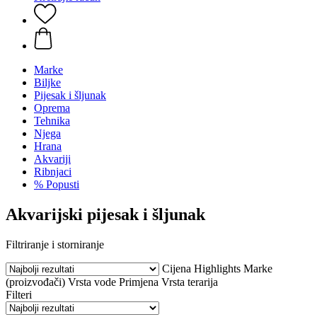
Marke
Biljke
Pijesak i šljunak
Oprema
Tehnika
Njega
Hrana
Akvariji
Ribnjaci
% Popusti
Akvarijski pijesak i šljunak
Filtriranje i storniranje
Cijena
Highlights
Marke
(proizvođači)
Vrsta vode
Primjena
Vrsta terarija
Filteri