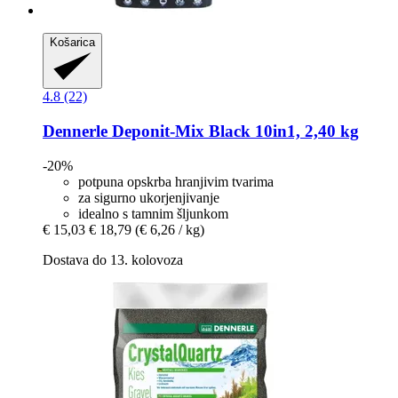
Košarica
4.8 (22)
Dennerle
Deponit-​Mix Black 10in1, 2,40 kg
-20%
potpuna opskrba hranjivim tvarima
za sigurno ukorjenjivanje
idealno s tamnim šljunkom
€ 15,03
€ 18,79
(€ 6,26 / kg)
Dostava do 13. kolovoza