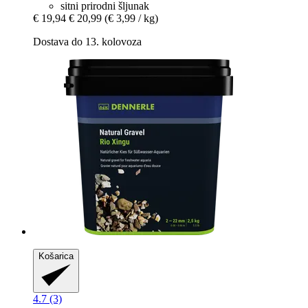
sitni prirodni šljunak
€ 19,94
€ 20,99
(€ 3,99 / kg)
Dostava do 13. kolovoza
Košarica
4.7 (3)