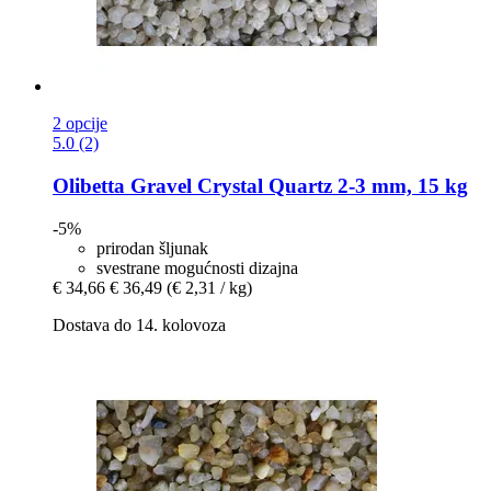
2 opcije
5.0 (2)
Olibetta
Gravel Crystal Quartz 2-​3 mm, 15 kg
-5%
prirodan šljunak
svestrane mogućnosti dizajna
€ 34,66
€ 36,49
(€ 2,31 / kg)
Dostava do 14. kolovoza