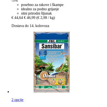
-5%
posebno za rakove i škampe
idealno za podno grijanje
sitni prirodni šljunak
€ 44,64
€ 46,99
(€ 2,98 / kg)
Dostava do 14. kolovoza
2 opcije