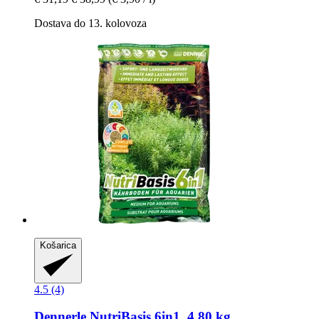
Dostava do 13. kolovoza
Košarica
4.5 (4)
Dennerle
NutriBasis 6in1, 4,80 kg