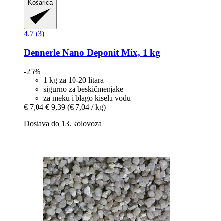
Košarica
4.7 (3)
Dennerle
Nano Deponit Mix, 1 kg
-25%
1 kg za 10-20 litara
sigurno za beskičmenjake
za meku i blago kiselu vodu
€ 7,04
€ 9,39
(€ 7,04 / kg)
Dostava do 13. kolovoza