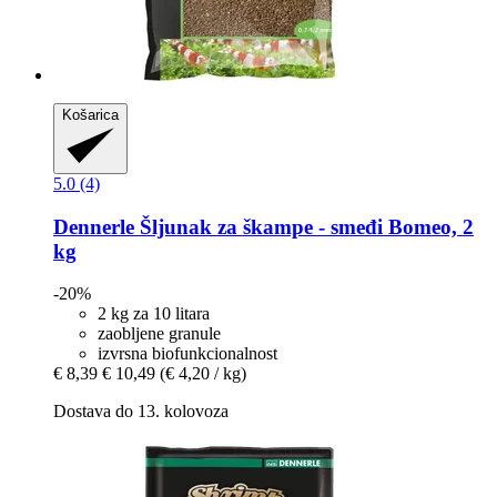
Košarica
5.0 (4)
Dennerle
Šljunak za škampe -​ smeđi Bomeo, 2
kg
-20%
2 kg za 10 litara
zaobljene granule
izvrsna biofunkcionalnost
€ 8,39
€ 10,49
(€ 4,20 / kg)
Dostava do 13. kolovoza