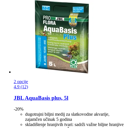
2 opcije
4.9 (12)
JBL
AquaBasis plus, 5l
-20%
dugotrajni biljni medij za slatkovodne akvarije,
zajamčen učinak 5 godina
skladištenje hranjivih tvari: sadrži važne biljne hranjive