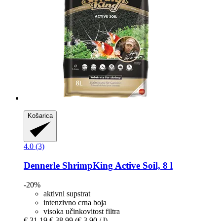
Košarica
4.0 (3)
Dennerle
ShrimpKing Active Soil, 8 l
-20%
aktivni supstrat
intenzivno crna boja
visoka učinkovitost filtra
€ 31,19
€ 38,99
(€ 3,90 / l)