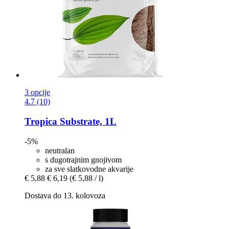
3 opcije
4.7 (10)
Tropica
Substrate, 1L
-5%
neutralan
s dugotrajnim gnojivom
za sve slatkovodne akvarije
€ 5,88
€ 6,19
(€ 5,88 / l)
Dostava do 13. kolovoza