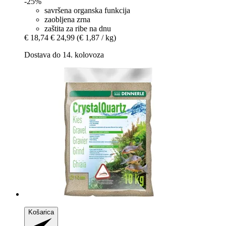
-25%
savršena organska funkcija
zaobljena zrna
zaštita za ribe na dnu
€ 18,74
€ 24,99
(€ 1,87 / kg)
Dostava do 14. kolovoza
Košarica