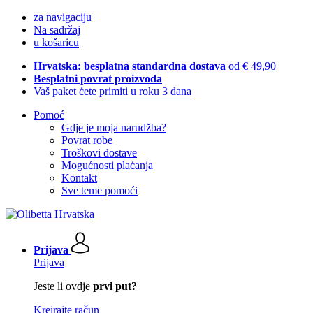
za navigaciju
Na sadržaj
u košaricu
Hrvatska: besplatna standardna dostava
od € 49,90
Besplatni povrat proizvoda
Vaš paket ćete primiti u roku 3 dana
Pomoć
Gdje je moja narudžba?
Povrat robe
Troškovi dostave
Mogućnosti plaćanja
Kontakt
Sve teme pomoći
Prijava
Prijava
Jeste li ovdje
prvi put?
Kreirajte račun