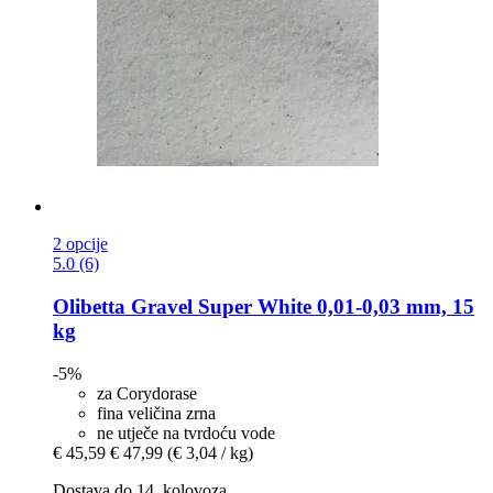
2 opcije
5.0 (6)
Olibetta
Gravel Super White 0,01-​0,03 mm, 15
kg
-5%
za Corydorase
fina veličina zrna
ne utječe na tvrdoću vode
€ 45,59
€ 47,99
(€ 3,04 / kg)
Dostava do 14. kolovoza