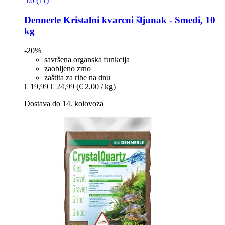
5.0 (11)
Dennerle
Kristalni kvarcni šljunak -​ Smeđi, 10
kg
-20%
savršena organska funkcija
zaobljeno zrno
zaštita za ribe na dnu
€ 19,99
€ 24,99
(€ 2,00 / kg)
Dostava do 14. kolovoza