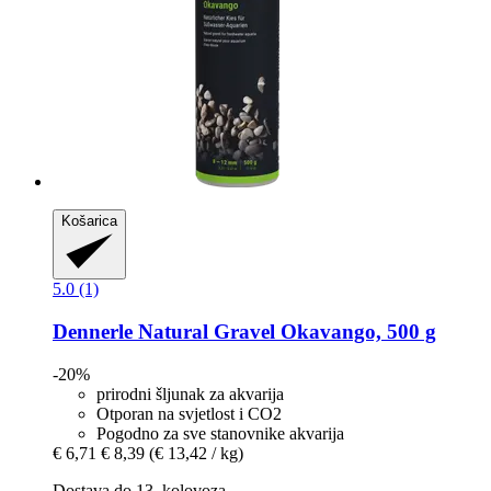
Košarica
5.0 (1)
Dennerle
Natural Gravel Okavango, 500 g
-20%
prirodni šljunak za akvarija
Otporan na svjetlost i CO2
Pogodno za sve stanovnike akvarija
€ 6,71
€ 8,39
(€ 13,42 / kg)
Dostava do 13. kolovoza