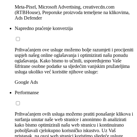
Meta-Pixel, Microsoft Advertising, creativecdn.com
(RTBHouse), Preporuke proizvoda temeljene na klikovima,
Ads Defender
Napredno praćenje konverzija
Prihvaćanjem ove usluge možemo bolje razumjeti i procijeniti
uspjeh našeg online oglašavanja i optimizirati našu ponudu
oglašavanja. Kako bismo to učinili, uspoređujemo Vaše
šifrirane osobne podatke sa sljedećim vanjskim pružateljima
usluga ukoliko već koristite njihove usluge:
Google Ads
Performanse
Prihvaćanjem ovih usluga možemo pratiti ponašanje klikova i
surfanja unutar naše web stranice i anonimno ih analizirati
kako bismo optimizirali našu web stranicu i kontinuirano
poboljšavali cjelokupno korisničko iskustvo. Uz Vaš
pristanak, na ovoj web stranici koristimo sljedeće usluge