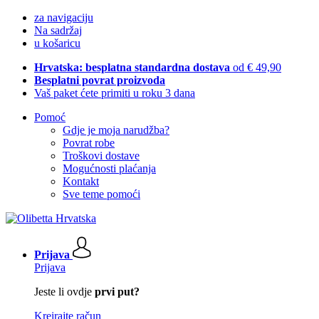
za navigaciju
Na sadržaj
u košaricu
Hrvatska: besplatna standardna dostava
od € 49,90
Besplatni povrat proizvoda
Vaš paket ćete primiti u roku 3 dana
Pomoć
Gdje je moja narudžba?
Povrat robe
Troškovi dostave
Mogućnosti plaćanja
Kontakt
Sve teme pomoći
Prijava
Prijava
Jeste li ovdje
prvi put?
Kreirajte račun