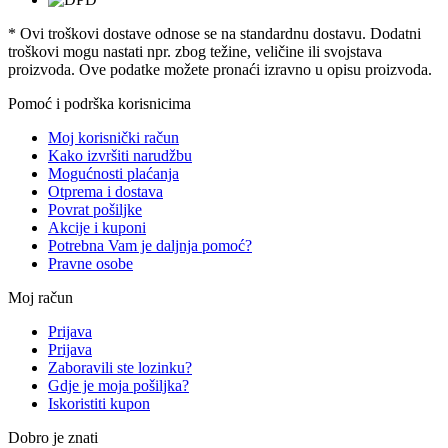
* Ovi troškovi dostave odnose se na standardnu ​​dostavu. Dodatni
troškovi mogu nastati npr. zbog težine, veličine ili svojstava
proizvoda. Ove podatke možete pronaći izravno u opisu proizvoda.
Pomoć i podrška korisnicima
Moj korisnički račun
Kako izvršiti narudžbu
Mogućnosti plaćanja
Otprema i dostava
Povrat pošiljke
Akcije i kuponi
Potrebna Vam je daljnja pomoć?
Pravne osobe
Moj račun
Prijava
Prijava
Zaboravili ste lozinku?
Gdje je moja pošiljka?
Iskoristiti kupon
Dobro je znati