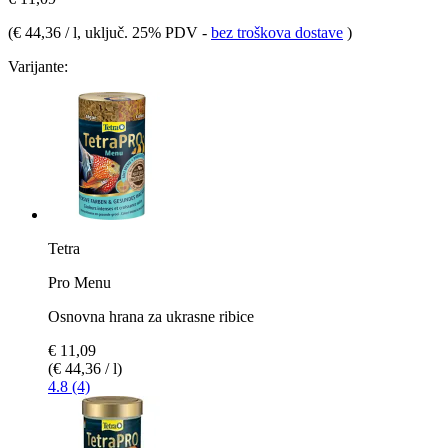
(
€ 44,36 / l
, uključ. 25% PDV
-
bez troškova dostave
)
Varijante:
Tetra
Pro Menu
Osnovna hrana za ukrasne ribice
€ 11,09
(€ 44,36 / l)
4.8 (4)