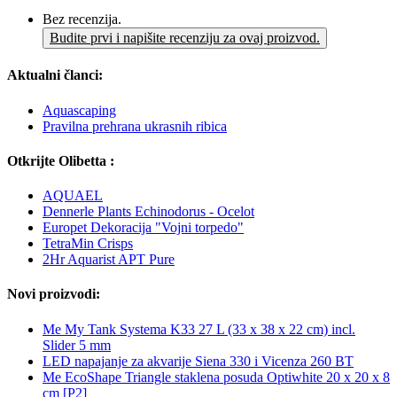
Bez recenzija.
Budite prvi i napišite recenziju za ovaj proizvod.
Aktualni članci:
Aquascaping
Pravilna prehrana ukrasnih ribica
Otkrijte Olibetta :
AQUAEL
Dennerle Plants Echinodorus - Ocelot
Europet Dekoracija "Vojni torpedo"
TetraMin Crisps
2Hr Aquarist APT Pure
Novi proizvodi:
Me My Tank Systema K33 27 L (33 x 38 x 22 cm) incl.
Slider 5 mm
LED napajanje za akvarije Siena 330 i Vicenza 260 BT
Me EcoShape Triangle staklena posuda Optiwhite 20 x 20 x 8
cm [P2]