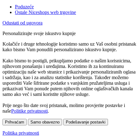
Poduzeće
Ostale Niceshops web trgovine
Odustati od ugovora
Personalizirajte svoje iskustvo kupnje
Kolačiće i druge tehnologije koristimo samo uz Vaš osobni pristanak
kako bismo Vam ponudili personalizirano iskustvo kupnje.
Kako bismo to postigli, prikupljamo podatke o našim korisnicima,
njihovom ponašanju i uređajima. Koristimo ih za kontinuiranu
optimizaciju naše web stranice i prikazivanje personaliziranih oglasa
i sadržaja, kao i za analizu statistike korištenja. Također možemo
usporediti Vaše šifrirane podatke s vanjskim pružateljima usluga i
prikazivati Vam ponude putem njihovih online oglašivačkih kanala
samo ako već i sami koristite njihove usluge.
Prije nego što date svoj pristanak, molimo provjerite postavke i
naše
Politike privatnosti
.
Prihvaćam
Samo obavezno
Podešavanje postavki
Politika privatnosti