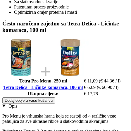
Za slatkovodne akvarije
Patentiran proces proizvodnje
Optimiziran omjer proteina i masti
Često naručeno zajedno sa Tetra Delica - Ličinke
komaraca, 100 ml
Tetra Pro Menu, 250 ml
€ 11,09
(€ 44,36 / l)
Tetra Delica - Ličinke komaraca, 100 ml
€ 6,69
(€ 66,90 / l)
Ukupna cijena:
€ 17,78
Dodaj oboje u vašu košaricu
Opis
Pro Menu je vrhunska hrana koja se sastoji od 4 različite vrste
pahuljica za sve ukrasne ribice u slatkovodnim akvarijima.