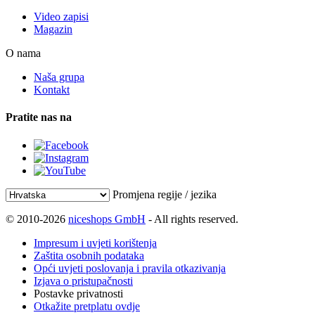
Video zapisi
Magazin
O nama
Naša grupa
Kontakt
Pratite nas na
Promjena regije / jezika
© 2010-2026
niceshops GmbH
- All rights reserved.
Impresum i uvjeti korištenja
Zaštita osobnih podataka
Opći uvjeti poslovanja i pravila otkazivanja
Izjava o pristupačnosti
Postavke privatnosti
Otkažite pretplatu ovdje