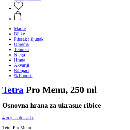
Marke
Biljke
Pijesak i šljunak
Oprema
Tehnika
Njega
Hrana
Akvariji
Ribnjaci
% Popusti
Tetra
Pro Menu, 250 ml
Osnovna hrana za ukrasne ribice
4 ocjena do sada.
Tetra Pro Menu