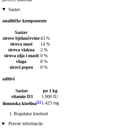
Sastav
analitičke komponente
Sastav
sirove bjelančevine
43 %
sirova mast
14 %
sirova vlakna
2 %
sirova ulja i masti
0 %
vlaga
8 %
sirovi pepeo
0 %
aditivi
Sastav
po 1 kg
vitamin D3
1.900 IU
[1]
1.425 mg
limunska kiselina
Regulator kiselosti
Pravne informacije