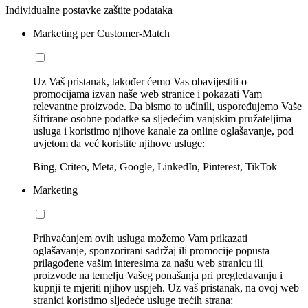
Individualne postavke zaštite podataka
Marketing per Customer-Match
Uz Vaš pristanak, također ćemo Vas obavijestiti o
promocijama izvan naše web stranice i pokazati Vam
relevantne proizvode. Da bismo to učinili, uspoređujemo Vaše
šifrirane osobne podatke sa sljedećim vanjskim pružateljima
usluga i koristimo njihove kanale za online oglašavanje, pod
uvjetom da već koristite njihove usluge:
Bing, Criteo, Meta, Google, LinkedIn, Pinterest, TikTok
Marketing
Prihvaćanjem ovih usluga možemo Vam prikazati
oglašavanje, sponzorirani sadržaj ili promocije popusta
prilagođene vašim interesima za našu web stranicu ili
proizvode na temelju Vašeg ponašanja pri pregledavanju i
kupnji te mjeriti njihov uspjeh. Uz vaš pristanak, na ovoj web
stranici koristimo sljedeće usluge trećih strana: