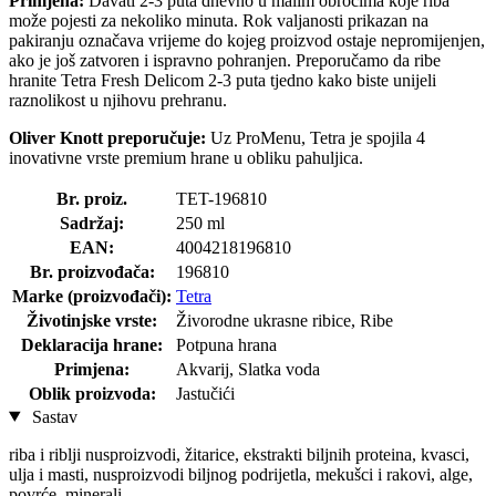
Primjena:
Davati 2-3 puta dnevno u malim obrocima koje riba
može pojesti za nekoliko minuta. Rok valjanosti prikazan na
pakiranju označava vrijeme do kojeg proizvod ostaje nepromijenjen,
ako je još zatvoren i ispravno pohranjen. Preporučamo da ribe
hranite Tetra Fresh Delicom 2-3 puta tjedno kako biste unijeli
raznolikost u njihovu prehranu.
Oliver Knott preporučuje:
Uz ProMenu, Tetra je spojila 4
inovativne vrste premium hrane u obliku pahuljica.
Br. proiz.
TET-196810
Sadržaj:
250 ml
EAN:
4004218196810
Br. proizvođača:
196810
Marke (proizvođači):
Tetra
Životinjske vrste:
Živorodne ukrasne ribice, Ribe
Deklaracija hrane:
Potpuna hrana
Primjena:
Akvarij, Slatka voda
Oblik proizvoda:
Jastučići
Sastav
riba i riblji nusproizvodi, žitarice, ekstrakti biljnih proteina, kvasci,
ulja i masti, nusproizvodi biljnog podrijetla, mekušci i rakovi, alge,
povrće, minerali