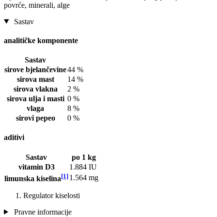
povrće, minerali, alge
Sastav
analitičke komponente
Sastav
sirove bjelančevine
44 %
sirova mast
14 %
sirova vlakna
2 %
sirova ulja i masti
0 %
vlaga
8 %
sirovi pepeo
0 %
aditivi
Sastav
po 1 kg
vitamin D3
1.884 IU
[1]
1.564 mg
limunska kiselina
Regulator kiselosti
Pravne informacije