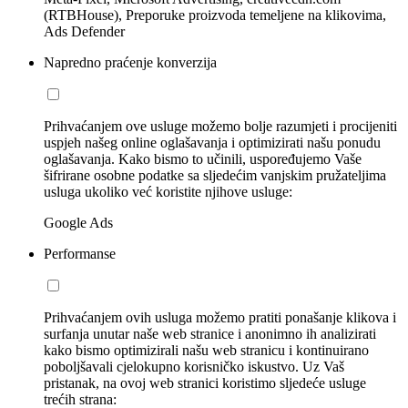
(RTBHouse), Preporuke proizvoda temeljene na klikovima,
Ads Defender
Napredno praćenje konverzija
Prihvaćanjem ove usluge možemo bolje razumjeti i procijeniti
uspjeh našeg online oglašavanja i optimizirati našu ponudu
oglašavanja. Kako bismo to učinili, uspoređujemo Vaše
šifrirane osobne podatke sa sljedećim vanjskim pružateljima
usluga ukoliko već koristite njihove usluge:
Google Ads
Performanse
Prihvaćanjem ovih usluga možemo pratiti ponašanje klikova i
surfanja unutar naše web stranice i anonimno ih analizirati
kako bismo optimizirali našu web stranicu i kontinuirano
poboljšavali cjelokupno korisničko iskustvo. Uz Vaš
pristanak, na ovoj web stranici koristimo sljedeće usluge
trećih strana: