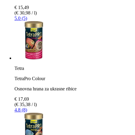
€ 15,49
(€ 30,98 / l)
5.0 (5)
Tetra
TetraPro Colour
Osnovna hrana za ukrasne ribice
€ 17,69
(€ 35,38 / l)
4.8 (8)