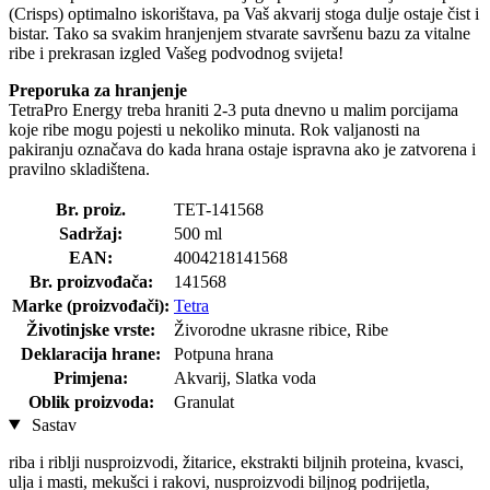
(Crisps) optimalno iskorištava, pa Vaš akvarij stoga dulje ostaje čist i
bistar. Tako sa svakim hranjenjem stvarate savršenu bazu za vitalne
ribe i prekrasan izgled Vašeg podvodnog svijeta!
Preporuka za hranjenje
TetraPro Energy treba hraniti 2-3 puta dnevno u malim porcijama
koje ribe mogu pojesti u nekoliko minuta. Rok valjanosti na
pakiranju označava do kada hrana ostaje ispravna ako je zatvorena i
pravilno skladištena.
Br. proiz.
TET-141568
Sadržaj:
500 ml
EAN:
4004218141568
Br. proizvođača:
141568
Marke (proizvođači):
Tetra
Životinjske vrste:
Živorodne ukrasne ribice, Ribe
Deklaracija hrane:
Potpuna hrana
Primjena:
Akvarij, Slatka voda
Oblik proizvoda:
Granulat
Sastav
riba i riblji nusproizvodi, žitarice, ekstrakti biljnih proteina, kvasci,
ulja i masti, mekušci i rakovi, nusproizvodi biljnog podrijetla,