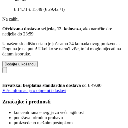
€ 14,71
€ 15,49
(€ 29,42 / l)
Na zalihi
Očekivana dostava: srijeda, 12. kolovoza
, ako naručite do:
nedjelja do 23:59
.
U našem skladištu ostalo je još samo 24 komada ovog proizvoda.
Dopuna je na putu! Ukoliko se naruči više, to bi moglo utjecati na
datum isporuke.
Dodajte u košaricu
Hrvatska: besplatna standardna dostava
od € 49,90
Više informacija o otpremi i dostavi
Značajke i prednosti
koncentrirana energija za veću agilnost
podržava prirodnu probavu
proizvedeno nježnim postupkom