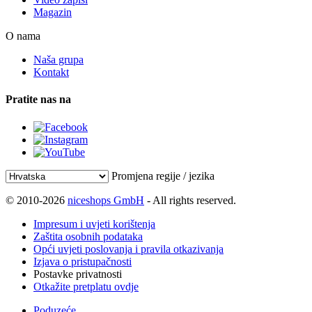
Magazin
O nama
Naša grupa
Kontakt
Pratite nas na
Promjena regije / jezika
© 2010-2026
niceshops GmbH
- All rights reserved.
Impresum i uvjeti korištenja
Zaštita osobnih podataka
Opći uvjeti poslovanja i pravila otkazivanja
Izjava o pristupačnosti
Postavke privatnosti
Otkažite pretplatu ovdje
Poduzeće