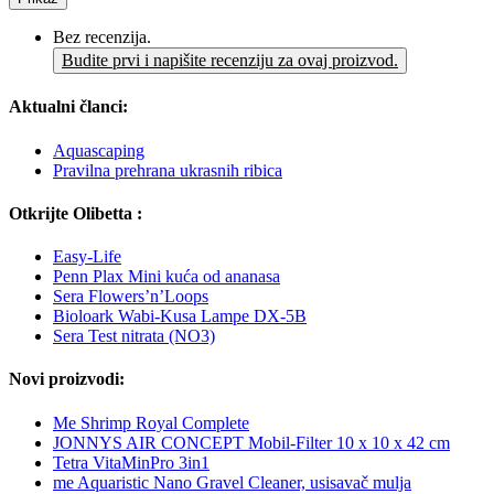
Bez recenzija.
Budite prvi i napišite recenziju za ovaj proizvod.
Aktualni članci:
Aquascaping
Pravilna prehrana ukrasnih ribica
Otkrijte Olibetta :
Easy-Life
Penn Plax Mini kuća od ananasa
Sera Flowers’n’Loops
Bioloark Wabi-Kusa Lampe DX-5B
Sera Test nitrata (NO3)
Novi proizvodi:
Me Shrimp Royal Complete
JONNYS AIR CONCEPT Mobil-Filter 10 x 10 x 42 cm
Tetra VitaMinPro 3in1
me Aquaristic Nano Gravel Cleaner, usisavač mulja