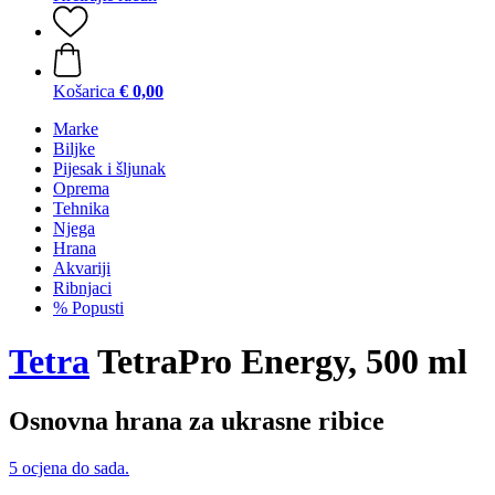
Košarica
€ 0,00
Marke
Biljke
Pijesak i šljunak
Oprema
Tehnika
Njega
Hrana
Akvariji
Ribnjaci
% Popusti
Tetra
TetraPro Energy, 500 ml
Osnovna hrana za ukrasne ribice
5 ocjena do sada.