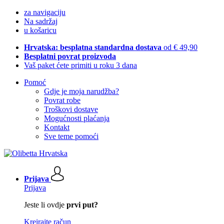
za navigaciju
Na sadržaj
u košaricu
Hrvatska: besplatna standardna dostava
od € 49,90
Besplatni povrat proizvoda
Vaš paket ćete primiti u roku 3 dana
Pomoć
Gdje je moja narudžba?
Povrat robe
Troškovi dostave
Mogućnosti plaćanja
Kontakt
Sve teme pomoći
Prijava
Prijava
Jeste li ovdje
prvi put?
Kreirajte račun