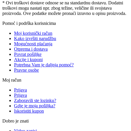
* Ovi troškovi dostave odnose se na standardnu ​​dostavu. Dodatni
troškovi mogu nastati npr. zbog težine, veličine ili svojstava
proizvoda. Ove podatke možete pronaći izravno u opisu proizvoda.
Pomoć i podrška korisnicima
Moj korisnički račun
Kako izvršiti narudžbu
Mogućnosti plaćanja
Otprema i dostava
Povrat pošiljke
Akcije i kuponi
Potrebna Vam je daljnja pomoć?
Pravne osobe
Moj račun
Prijava
Prijava
Zaboravili ste lozinku?
Gdje je moja pošiljka?
Iskoristiti kupon
Dobro je znati
Video zapisi