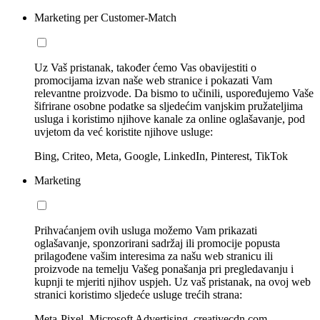
Marketing per Customer-Match
Uz Vaš pristanak, također ćemo Vas obavijestiti o
promocijama izvan naše web stranice i pokazati Vam
relevantne proizvode. Da bismo to učinili, uspoređujemo Vaše
šifrirane osobne podatke sa sljedećim vanjskim pružateljima
usluga i koristimo njihove kanale za online oglašavanje, pod
uvjetom da već koristite njihove usluge:
Bing, Criteo, Meta, Google, LinkedIn, Pinterest, TikTok
Marketing
Prihvaćanjem ovih usluga možemo Vam prikazati
oglašavanje, sponzorirani sadržaj ili promocije popusta
prilagođene vašim interesima za našu web stranicu ili
proizvode na temelju Vašeg ponašanja pri pregledavanju i
kupnji te mjeriti njihov uspjeh. Uz vaš pristanak, na ovoj web
stranici koristimo sljedeće usluge trećih strana:
Meta-Pixel, Microsoft Advertising, creativecdn.com