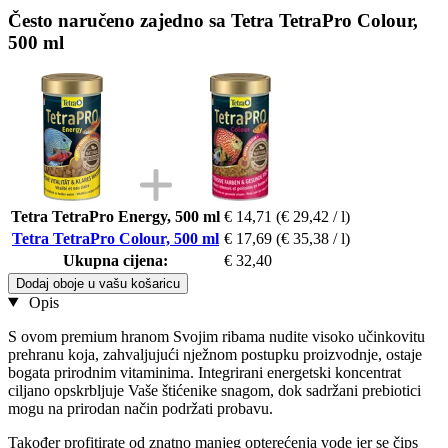
Često naručeno zajedno sa Tetra TetraPro Colour,
500 ml
Tetra TetraPro Energy, 500 ml
€ 14,71
(€ 29,42 / l)
Tetra TetraPro Colour, 500 ml
€ 17,69
(€ 35,38 / l)
Ukupna cijena:
€ 32,40
Dodaj oboje u vašu košaricu
Opis
S ovom premium hranom Svojim ribama nudite visoko učinkovitu
prehranu koja, zahvaljujući nježnom postupku proizvodnje, ostaje
bogata prirodnim vitaminima. Integrirani energetski koncentrat
ciljano opskrbljuje Vaše štićenike snagom, dok sadržani prebiotici
mogu na prirodan način podržati probavu.
Također profitirate od znatno manjeg opterećenja vode jer se čips