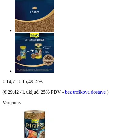
€ 14,71
€ 15,49
-5%
(
€ 29,42 / l
, uključ. 25% PDV
-
bez troškova dostave
)
Varijante: