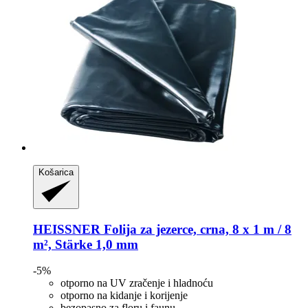
Košarica
HEISSNER
Folija za jezerce, crna, 8 x 1 m / 8
m², Stärke 1,0 mm
-5%
otporno na UV zračenje i hladnoću
otporno na kidanje i korijenje
bezopasno za floru i faunu