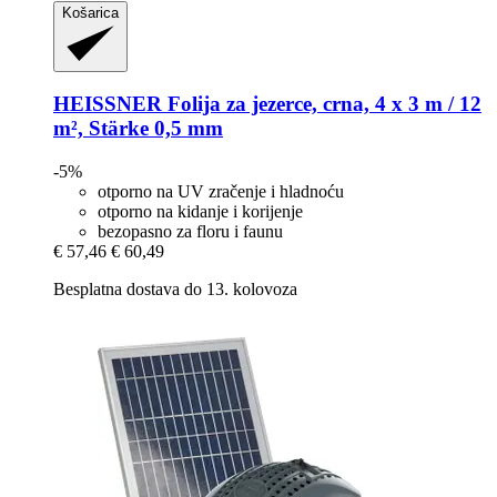
Košarica
HEISSNER
Folija za jezerce, crna, 4 x 3 m / 12
m², Stärke 0,5 mm
-5%
otporno na UV zračenje i hladnoću
otporno na kidanje i korijenje
bezopasno za floru i faunu
€ 57,46
€ 60,49
Besplatna dostava do 13. kolovoza