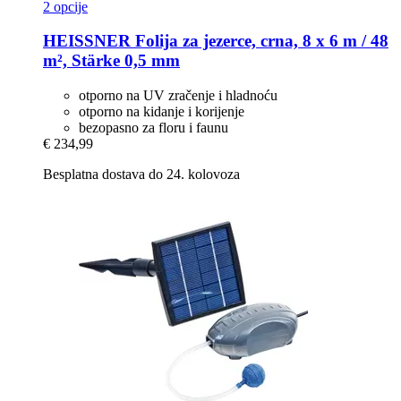
2 opcije
HEISSNER
Folija za jezerce, crna, 8 x 6 m / 48
m², Stärke 0,5 mm
otporno na UV zračenje i hladnoću
otporno na kidanje i korijenje
bezopasno za floru i faunu
€ 234,99
Besplatna dostava do 24. kolovoza