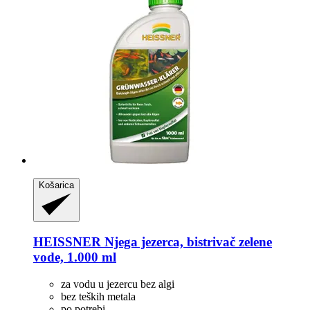
Košarica
HEISSNER
Njega jezerca, bistrivač zelene
vode, 1.000 ml
za vodu u jezercu bez algi
bez teških metala
po potrebi