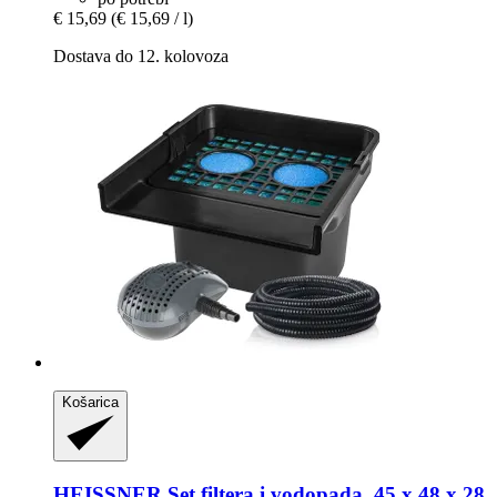
€ 15,69
(€ 15,69 / l)
Dostava do 12. kolovoza
Košarica
HEISSNER
Set filtera i vodopada, 45 x 48 x 28