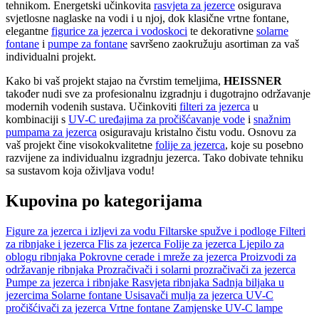
tehnikom. Energetski učinkovita
rasvjeta za jezerce
osigurava
svjetlosne naglaske na vodi i u njoj, dok klasične vrtne fontane,
elegantne
figurice za jezerca i vodoskoci
te dekorativne
solarne
fontane
i
pumpe za fontane
savršeno zaokružuju asortiman za vaš
individualni projekt.
Kako bi vaš projekt stajao na čvrstim temeljima,
HEISSNER
također nudi sve za profesionalnu izgradnju i dugotrajno održavanje
modernih vodenih sustava. Učinkoviti
filteri za jezerca
u
kombinaciji s
UV-C uređajima za pročišćavanje vode
i
snažnim
pumpama za jezerca
osiguravaju kristalno čistu vodu. Osnovu za
vaš projekt čine visokokvalitetne
folije za jezerca
, koje su posebno
razvijene za individualnu izgradnju jezerca. Tako dobivate tehniku
sa sustavom koja oživljava vodu!
Kupovina po kategorijama
Figure za jezerca i izljevi za vodu
Filtarske spužve i podloge
Filteri
za ribnjake i jezerca
Flis za jezerca
Folije za jezerca
Ljepilo za
oblogu ribnjaka
Pokrovne cerade i mreže za jezerca
Proizvodi za
održavanje ribnjaka
Prozračivači i solarni prozračivači za jezerca
Pumpe za jezerca i ribnjake
Rasvjeta ribnjaka
Sadnja biljaka u
jezercima
Solarne fontane
Usisavači mulja za jezerca
UV-C
pročišćivači za jezerca
Vrtne fontane
Zamjenske UV-C lampe