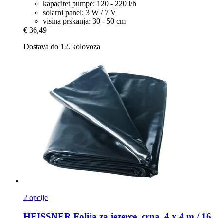
kapacitet pumpe: 120 - 220 l/h
solarni panel: 3 W / 7 V
visina prskanja: 30 - 50 cm
€ 36,49
Dostava do 12. kolovoza
2 opcije
HEISSNER
Folija za jezerce, crna, 4 x 4 m / 16