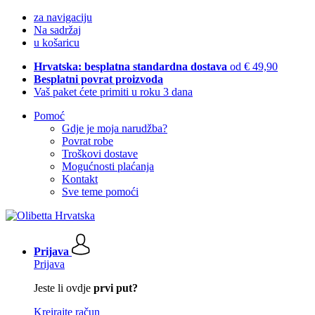
za navigaciju
Na sadržaj
u košaricu
Hrvatska: besplatna standardna dostava
od € 49,90
Besplatni povrat proizvoda
Vaš paket ćete primiti u roku 3 dana
Pomoć
Gdje je moja narudžba?
Povrat robe
Troškovi dostave
Mogućnosti plaćanja
Kontakt
Sve teme pomoći
Prijava
Prijava
Jeste li ovdje
prvi put?
Kreirajte račun