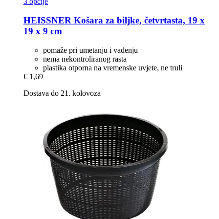
3 opcije
HEISSNER
Košara za biljke, četvrtasta, 19 x
19 x 9 cm
pomaže pri umetanju i vađenju
nema nekontroliranog rasta
plastika otporna na vremenske uvjete, ne truli
€ 1,69
Dostava do 21. kolovoza