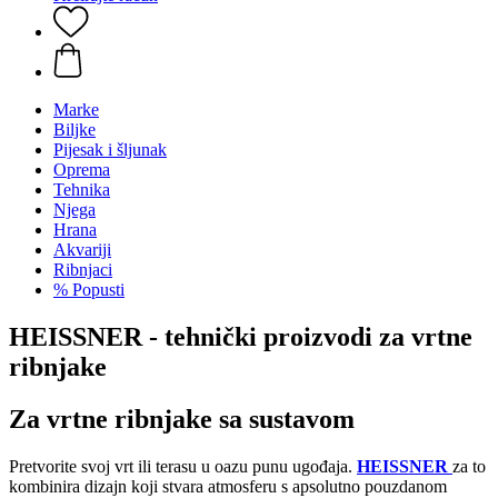
Marke
Biljke
Pijesak i šljunak
Oprema
Tehnika
Njega
Hrana
Akvariji
Ribnjaci
% Popusti
HEISSNER - tehnički proizvodi za vrtne
ribnjake
Za vrtne ribnjake sa sustavom
Pretvorite svoj vrt ili terasu u oazu punu ugođaja.
HEISSNER
za to
kombinira dizajn koji stvara atmosferu s apsolutno pouzdanom