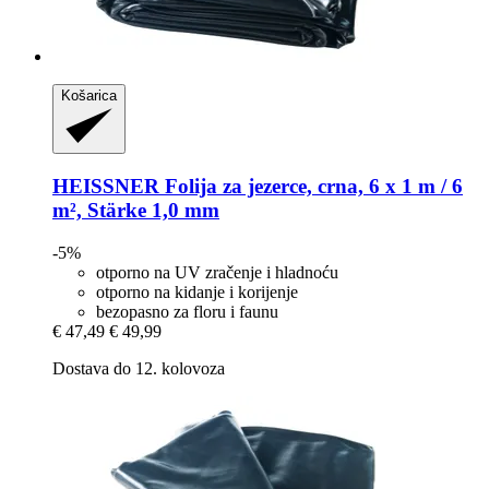
Košarica
HEISSNER
Folija za jezerce, crna, 6 x 1 m / 6
m², Stärke 1,0 mm
-5%
otporno na UV zračenje i hladnoću
otporno na kidanje i korijenje
bezopasno za floru i faunu
€ 47,49
€ 49,99
Dostava do 12. kolovoza