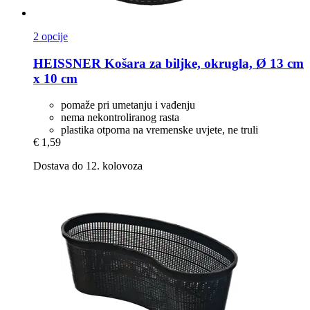
2 opcije
HEISSNER
Košara za biljke, okrugla, Ø 13 cm
x 10 cm
pomaže pri umetanju i vađenju
nema nekontroliranog rasta
plastika otporna na vremenske uvjete, ne truli
€ 1,59
Dostava do 12. kolovoza