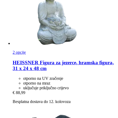
2 opcije
HEISSNER
Figura za jezerce, hramska figura,
31 x 24 x 48 cm
otporno na UV zračenje
otporno na mraz
uključuje priključno crijevo
€ 88,99
Besplatna dostava do 12. kolovoza