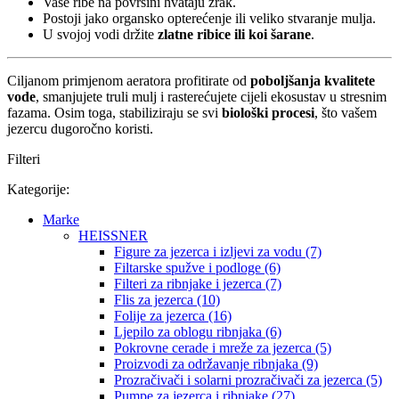
Vaše ribe na površini hvataju zrak.
Postoji jako organsko opterećenje ili veliko stvaranje mulja.
U svojoj vodi držite
zlatne ribice ili koi šarane
.
Ciljanom primjenom aeratora profitirate od
poboljšanja kvalitete
vode
, smanjujete truli mulj i rasterećujete cijeli ekosustav u stresnim
fazama. Osim toga, stabiliziraju se svi
biološki procesi
, što vašem
jezercu dugoročno koristi.
Filteri
Kategorije:
Marke
HEISSNER
Figure za jezerca i izljevi za vodu (7)
Filtarske spužve i podloge (6)
Filteri za ribnjake i jezerca (7)
Flis za jezerca (10)
Folije za jezerca (16)
Ljepilo za oblogu ribnjaka (6)
Pokrovne cerade i mreže za jezerca (5)
Proizvodi za održavanje ribnjaka (9)
Prozračivači i solarni prozračivači za jezerca (5)
Pumpe za jezerca i ribnjake (27)