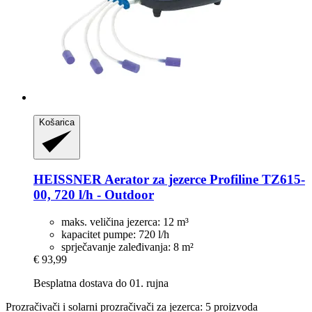
Košarica
HEISSNER
Aerator za jezerce Profiline TZ615-​
00, 720 l/h -​ Outdoor
maks. veličina jezerca: 12 m³
kapacitet pumpe: 720 l/h
sprječavanje zaleđivanja: 8 m²
€ 93,99
Besplatna dostava do 01. rujna
Prozračivači i solarni prozračivači za jezerca: 5 proizvoda