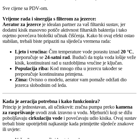
Sve cijene sa PDV-om.
Vrijeme rada i sinergija s filterom za jezerce:
Aerator za jezerce
je idealan partner za vaš filtarski sustav, jer
dodatni kisik masovno potiče aktivnost filtarskih bakterija i tako
osjetno povećava biološki učinak čišćenja. Kako bi ovaj efekt ostao
stabilan, trebali biste pripaziti na sljedeća vremena rada:
Ljeto i vrućina:
Čim temperature vode porastu iznad
20 °C
,
preporučuje se
24-satni rad
. Budući da topla voda lošije veže
kisik, kontinuirani rad u razdobljima vrućine je ključan.
Populacija riba:
Kod mnogo riba u jezercu također se
preporučuje kontinuirana primjena.
Zima:
Ovisno o modelu, aerator vam pomaže održati dio
jezerca slobodnim od leda.
Kada je aeracija potrebna i kako funkcionira?
Princip je jednostavan, ali učinkovit: zračna pumpa preko
kamena
za raspršivanje
uvodi zrak izravno u vodu. Mjehurići koji se dižu
poboljšavaju
cirkulaciju vode
i povećavaju udio kisika. Ovaj sustav
trebali biste upotrijebiti najkasnije kada primijetite sljedeće znakove
ili uvjete: