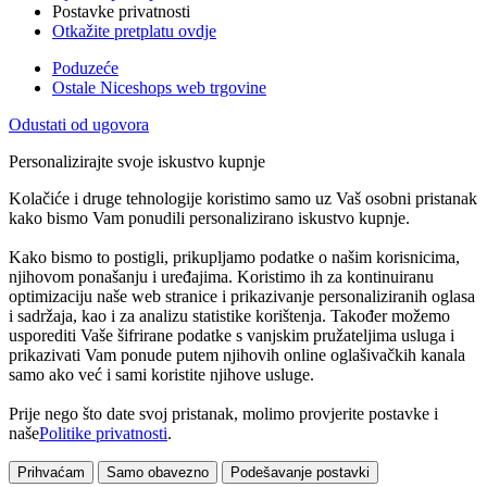
Postavke privatnosti
Otkažite pretplatu ovdje
Poduzeće
Ostale Niceshops web trgovine
Odustati od ugovora
Personalizirajte svoje iskustvo kupnje
Kolačiće i druge tehnologije koristimo samo uz Vaš osobni pristanak
kako bismo Vam ponudili personalizirano iskustvo kupnje.
Kako bismo to postigli, prikupljamo podatke o našim korisnicima,
njihovom ponašanju i uređajima. Koristimo ih za kontinuiranu
optimizaciju naše web stranice i prikazivanje personaliziranih oglasa
i sadržaja, kao i za analizu statistike korištenja. Također možemo
usporediti Vaše šifrirane podatke s vanjskim pružateljima usluga i
prikazivati Vam ponude putem njihovih online oglašivačkih kanala
samo ako već i sami koristite njihove usluge.
Prije nego što date svoj pristanak, molimo provjerite postavke i
naše
Politike privatnosti
.
Prihvaćam
Samo obavezno
Podešavanje postavki