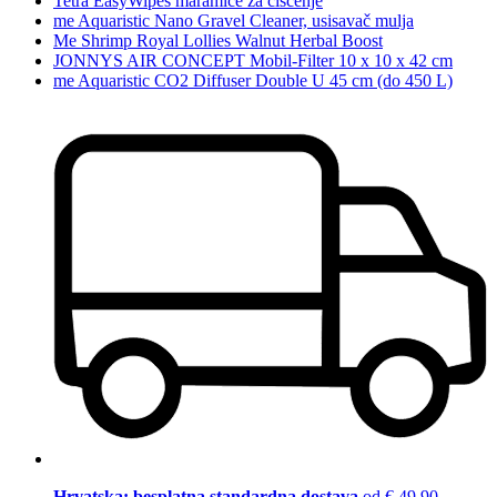
Tetra EasyWipes maramice za čišćenje
me Aquaristic Nano Gravel Cleaner, usisavač mulja
Me Shrimp Royal Lollies Walnut Herbal Boost
JONNYS AIR CONCEPT Mobil-Filter 10 x 10 x 42 cm
me Aquaristic CO2 Diffuser Double U 45 cm (do 450 L)
Hrvatska: besplatna standardna dostava
od € 49,90