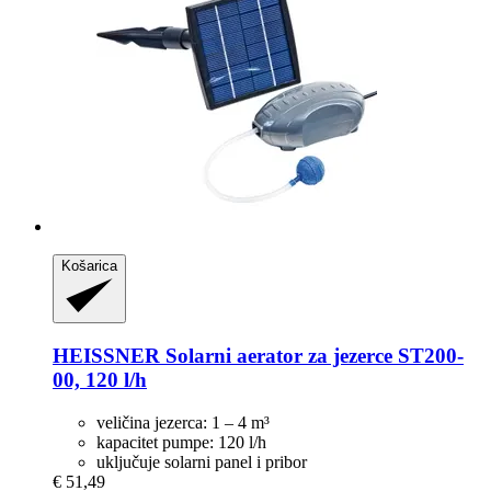
Košarica
HEISSNER
Solarni aerator za jezerce ST200-​
00, 120 l/h
veličina jezerca: 1 – 4 m³
kapacitet pumpe: 120 l/h
uključuje solarni panel i pribor
€ 51,49