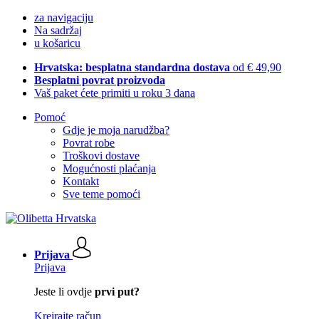
za navigaciju
Na sadržaj
u košaricu
Hrvatska: besplatna standardna dostava
od € 49,90
Besplatni povrat proizvoda
Vaš paket ćete primiti u roku 3 dana
Pomoć
Gdje je moja narudžba?
Povrat robe
Troškovi dostave
Mogućnosti plaćanja
Kontakt
Sve teme pomoći
Prijava
Prijava
Jeste li ovdje
prvi put?
Kreirajte račun