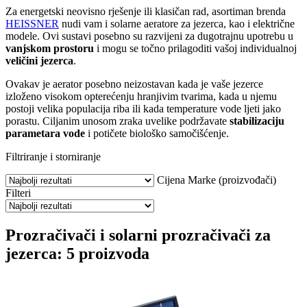
Za energetski neovisno rješenje ili klasičan rad, asortiman brenda
HEISSNER
nudi vam i solarne aeratore za jezerca, kao i električne
modele. Ovi sustavi posebno su razvijeni za dugotrajnu upotrebu u
vanjskom prostoru
i mogu se točno prilagoditi vašoj individualnoj
veličini jezerca
.
Ovakav je aerator posebno neizostavan kada je vaše jezerce
izloženo visokom opterećenju hranjivim tvarima, kada u njemu
postoji velika populacija riba ili kada temperature vode ljeti jako
porastu. Ciljanim unosom zraka uvelike podržavate
stabilizaciju
parametara vode
i potičete biološko samočišćenje.
Filtriranje i storniranje
Cijena
Marke (proizvođači)
Filteri
Prozračivači i solarni prozračivači za
jezerca: 5 proizvoda