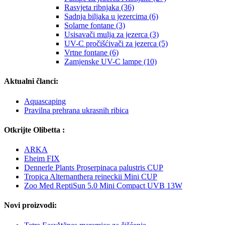
Rasvjeta ribnjaka (36)
Sadnja biljaka u jezercima (6)
Solarne fontane (3)
Usisavači mulja za jezerca (3)
UV-C pročišćivači za jezerca (5)
Vrtne fontane (6)
Zamjenske UV-C lampe (10)
Aktualni članci:
Aquascaping
Pravilna prehrana ukrasnih ribica
Otkrijte Olibetta :
ARKA
Eheim FIX
Dennerle Plants Proserpinaca palustris CUP
Tropica Alternanthera reineckii Mini CUP
Zoo Med ReptiSun 5.0 Mini Compact UVB 13W
Novi proizvodi: