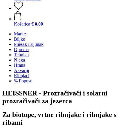
Košarica
€ 0,00
Marke
Biljke
Pijesak i šljunak
Oprema
Tehnika
Njega
Hrana
Akvariji
Ribnjaci
% Popusti
HEISSNER - Prozračivači i solarni
prozračivači za jezerca
Za biotope, vrtne ribnjake i ribnjake s
ribami