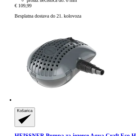
prolaz nečistoća do: 6 mm
€ 109,99
Besplatna dostava do 21. kolovoza
Košarica
HEISSNER
Pumpa za jezerce Aqua Craft Eco HF