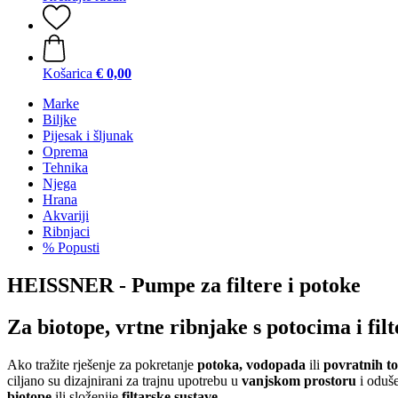
Košarica
€ 0,00
Marke
Biljke
Pijesak i šljunak
Oprema
Tehnika
Njega
Hrana
Akvariji
Ribnjaci
% Popusti
HEISSNER - Pumpe za filtere i potoke
Za biotope, vrtne ribnjake s potocima i fil
Ako tražite rješenje za pokretanje
potoka, vodopada
ili
povratnih t
ciljano su dizajnirani za trajnu upotrebu u
vanjskom prostoru
i oduše
biotope
ili složenije
filtarske sustave
.