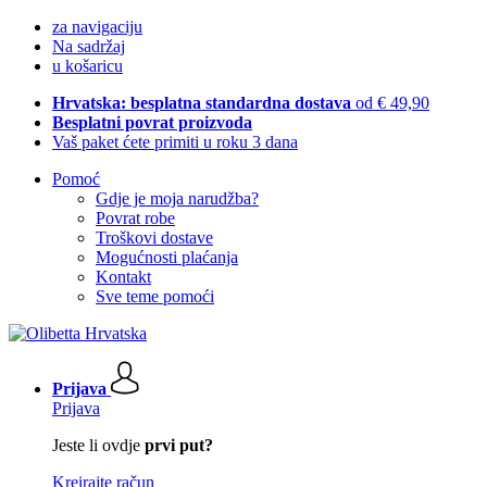
za navigaciju
Na sadržaj
u košaricu
Hrvatska: besplatna standardna dostava
od € 49,90
Besplatni povrat proizvoda
Vaš paket ćete primiti u roku 3 dana
Pomoć
Gdje je moja narudžba?
Povrat robe
Troškovi dostave
Mogućnosti plaćanja
Kontakt
Sve teme pomoći
Prijava
Prijava
Jeste li ovdje
prvi put?
Kreirajte račun