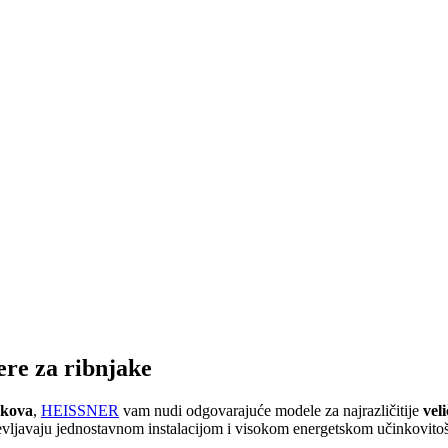
tere za ribnjake
okova
,
HEISSNER
vam nudi odgovarajuće modele za najrazličitije
vel
vljavaju jednostavnom instalacijom i visokom energetskom učinkovito