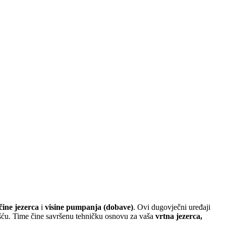
ičine jezerca
i
visine pumpanja (dobave)
. Ovi dugovječni uređaji
šću. Time čine savršenu tehničku osnovu za vaša
vrtna jezerca,