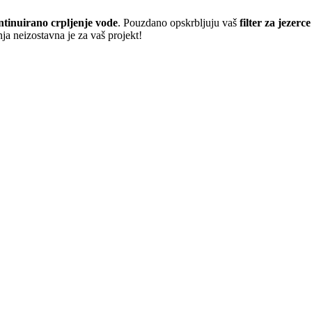
ntinuirano crpljenje vode
. Pouzdano opskrbljuju vaš
filter za jezerce
ja neizostavna je za vaš projekt!