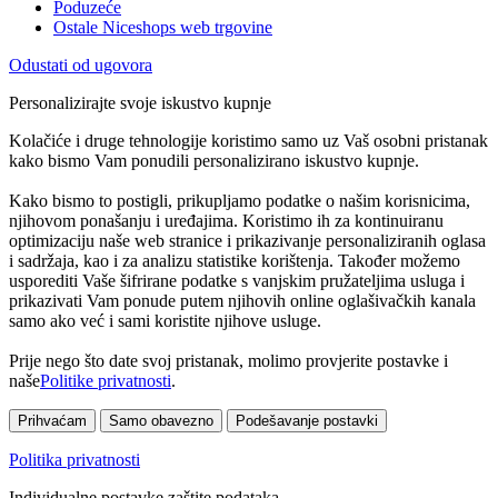
Poduzeće
Ostale Niceshops web trgovine
Odustati od ugovora
Personalizirajte svoje iskustvo kupnje
Kolačiće i druge tehnologije koristimo samo uz Vaš osobni pristanak
kako bismo Vam ponudili personalizirano iskustvo kupnje.
Kako bismo to postigli, prikupljamo podatke o našim korisnicima,
njihovom ponašanju i uređajima. Koristimo ih za kontinuiranu
optimizaciju naše web stranice i prikazivanje personaliziranih oglasa
i sadržaja, kao i za analizu statistike korištenja. Također možemo
usporediti Vaše šifrirane podatke s vanjskim pružateljima usluga i
prikazivati Vam ponude putem njihovih online oglašivačkih kanala
samo ako već i sami koristite njihove usluge.
Prije nego što date svoj pristanak, molimo provjerite postavke i
naše
Politike privatnosti
.
Prihvaćam
Samo obavezno
Podešavanje postavki
Politika privatnosti
Individualne postavke zaštite podataka