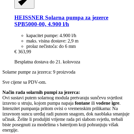
HEISSNER
Solarna pumpa za jezerce
SPB5000-​00, 4.900 l/h
kapacitet pumpe: 4.900 l/h
maks. visina dostave: 2,9 m
prolaz nečistoća: do 6 mm
€ 363,99
Besplatna dostava do 21. kolovoza
Solarne pumpe za jezerca: 9 proizvoda
Sve cijene sa PDV-om.
Način rada solarnih pumpi za jezerca:
Ovi sustavi putem solarnog modula pretvaraju sunčevu svjetlost
izravno u struju, kojom pumpa napaja
fontane
ili
vodene igre
.
Intenzitet pumpanja pritom ovisi o vremenskim prilikama: Na
izravnom suncu uređaj radi punom snagom, dok naoblaka smanjuje
učinak. Želite li produljiti vrijeme rada pri slabom svjetlu, trebali
biste posegnuti za modelima s baterijom koji pohranjuju višak
energije.