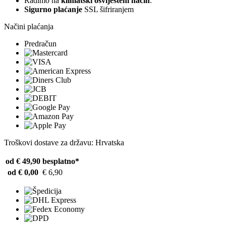
Radimo na
klimatski osviješteni način
.
Sigurno plaćanje
SSL šifriranjem
Načini plaćanja
Predračun
Troškovi dostave za državu: Hrvatska
od € 49,90
besplatno*
od € 0,00
€ 6,90