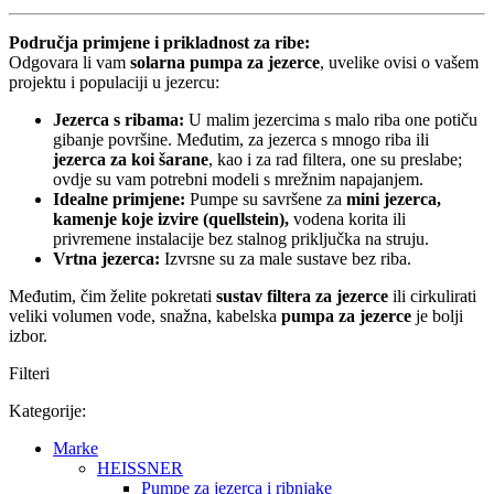
Područja primjene i prikladnost za ribe:
Odgovara li vam
solarna pumpa za jezerce
, uvelike ovisi o vašem
projektu i populaciji u jezercu:
Jezerca s ribama:
U malim jezercima s malo riba one potiču
gibanje površine. Međutim, za jezerca s mnogo riba ili
jezerca za koi šarane
, kao i za rad filtera, one su preslabe;
ovdje su vam potrebni modeli s mrežnim napajanjem.
Idealne primjene:
Pumpe su savršene za
mini jezerca,
kamenje koje izvire (quellstein),
vodena korita ili
privremene instalacije bez stalnog priključka na struju.
Vrtna jezerca:
Izvrsne su za male sustave bez riba.
Međutim, čim želite pokretati
sustav filtera za jezerce
ili cirkulirati
veliki volumen vode, snažna, kabelska
pumpa za jezerce
je bolji
izbor.
Filteri
Kategorije:
Marke
HEISSNER
Pumpe za jezerca i ribnjake