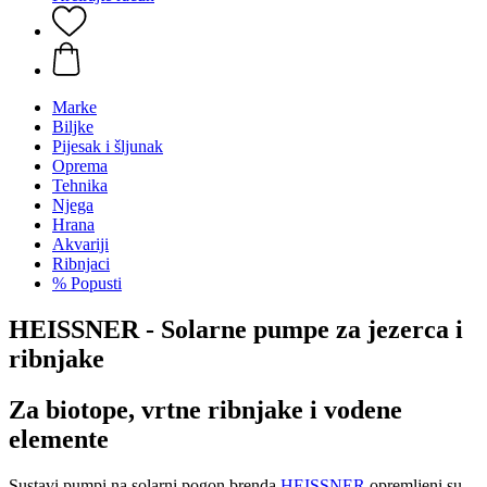
Marke
Biljke
Pijesak i šljunak
Oprema
Tehnika
Njega
Hrana
Akvariji
Ribnjaci
% Popusti
HEISSNER - Solarne pumpe za jezerca i
ribnjake
Za biotope, vrtne ribnjake i vodene
elemente
Sustavi pumpi na solarni pogon brenda
HEISSNER
opremljeni su