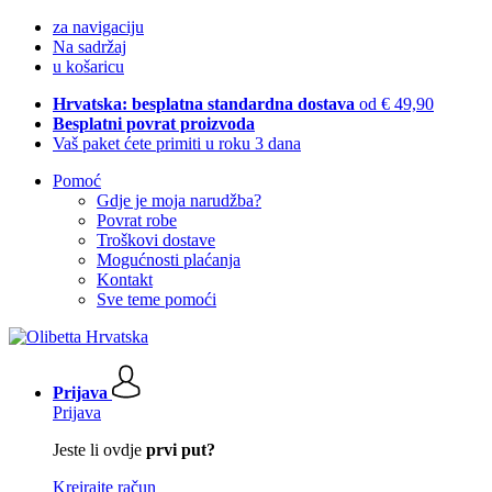
za navigaciju
Na sadržaj
u košaricu
Hrvatska: besplatna standardna dostava
od € 49,90
Besplatni povrat proizvoda
Vaš paket ćete primiti u roku 3 dana
Pomoć
Gdje je moja narudžba?
Povrat robe
Troškovi dostave
Mogućnosti plaćanja
Kontakt
Sve teme pomoći
Prijava
Prijava
Jeste li ovdje
prvi put?
Kreirajte račun