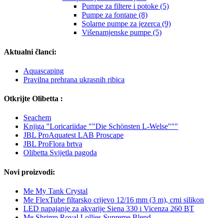
Pumpe za filtere i potoke (5)
Pumpe za fontane (8)
Solarne pumpe za jezerca (9)
Višenamjenske pumpe (5)
Aktualni članci:
Aquascaping
Pravilna prehrana ukrasnih ribica
Otkrijte Olibetta :
Seachem
Knjiga "Loricariidae ""Die Schönsten L-Welse"""
JBL ProAquatest LAB Proscape
JBL ProFlora brtva
Olibetta Svijetla pagoda
Novi proizvodi:
Me My Tank Crystal
Me FlexTube filtarsko crijevo 12/16 mm (3 m), crni silikon
LED napajanje za akvarije Siena 330 i Vicenza 260 BT
Me Shrimp Royal Lollies Supreme Blend