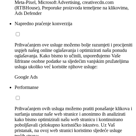
Meta-Pixel, Microsoft Advertising, creativecdn.com
(RTBHouse), Preporuke proizvoda temeljene na klikovima,
Ads Defender
Napredno praćenje konverzija
Prihvaćanjem ove usluge možemo bolje razumjeti i procijeniti
uspjeh našeg online oglašavanja i optimizirati našu ponudu
oglašavanja. Kako bismo to učinili, uspoređujemo Vaše
šifrirane osobne podatke sa sljedećim vanjskim pružateljima
usluga ukoliko već koristite njihove usluge:
Google Ads
Performanse
Prihvaćanjem ovih usluga možemo pratiti ponašanje klikova i
surfanja unutar naše web stranice i anonimno ih analizirati
kako bismo optimizirali našu web stranicu i kontinuirano
poboljšavali cjelokupno korisničko iskustvo. Uz Vaš
pristanak, na ovoj web stranici koristimo sljedeće usluge
trećih strana: