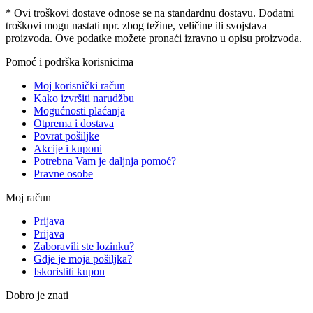
* Ovi troškovi dostave odnose se na standardnu ​​dostavu. Dodatni
troškovi mogu nastati npr. zbog težine, veličine ili svojstava
proizvoda. Ove podatke možete pronaći izravno u opisu proizvoda.
Pomoć i podrška korisnicima
Moj korisnički račun
Kako izvršiti narudžbu
Mogućnosti plaćanja
Otprema i dostava
Povrat pošiljke
Akcije i kuponi
Potrebna Vam je daljnja pomoć?
Pravne osobe
Moj račun
Prijava
Prijava
Zaboravili ste lozinku?
Gdje je moja pošiljka?
Iskoristiti kupon
Dobro je znati