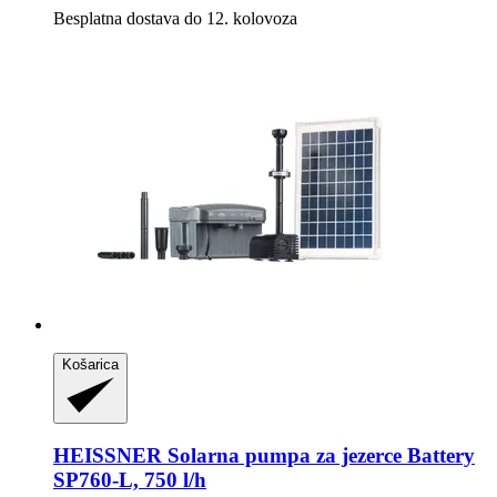
Besplatna dostava do 12. kolovoza
Košarica
HEISSNER
Solarna pumpa za jezerce Battery
SP760-​L, 750 l/h