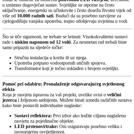
u iznimno dugovječan sustav. Svjetiljke su otporne na često
uključivanje, energetski su učinkovite i često dosežu životni vijek od
više od
10.000 radnih sati
. Budući da su posebno razvijene za
cjelogodišnju vanjsku upotrebu, trajno odolijevaju uvjetima u vodi.
Što se tiče sigurnosti, ne trebate se brinuti: Visokokvalitetni sustavi
rade s
niskim naponom od 12 volti
. Za nesmetan rad trebali biste
samo pripaziti na sljedeće točke:
Stručna instalacija u koritu ili uz njega.
Upotreba potpuno vodootpornih utičnih spojeva.
Transformator koji je točno usklađen s brojem svjetiljki.
Pomoć pri odabiru: Pronalaženje odgovarajućeg svjetlosnog
efekta
Koja je rasvjeta ispravna za vaš projekt, uvelike ovisi o
veličini
jezerca
i željenom ambijentu. Možete birati između različitih sustava
kako biste postavili individualne naglaske:
Sustavi reflektora:
Prvi izbor ako tražite ciljanu naglašenu
rasvjetu za pojedinačne objekte.
LED prstenovi/trake:
Oni osiguravaju posebno veliku i
ravnomjernu osvijetljenost.