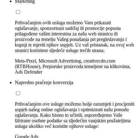
Marketing
Prihvaćanjem ovih usluga možemo Vam prikazati
oglašavanje, sponzorirani sadržaj ili promocije popusta
prilagođene vašim interesima za našu web stranicu ili
proizvode na temelju Vašeg ponašanja pri pregledavanju i
kupnji te mjeriti njihov uspjeh. Uz vaš pristanak, na ovoj web
stranici koristimo sljedeće usluge trećih strana:
Meta-Pixel, Microsoft Advertising, creativecdn.com
(RTBHouse), Preporuke proizvoda temeljene na klikovima,
Ads Defender
Napredno praćenje konverzija
Prihvaćanjem ove usluge možemo bolje razumjeti i procijeniti
uspjeh našeg online oglašavanja i optimizirati našu ponudu
oglašavanja. Kako bismo to učinili, uspoređujemo Vaše
šifrirane osobne podatke sa sljedećim vanjskim pružateljima
usluga ukoliko već koristite njihove usluge:
Google Ads