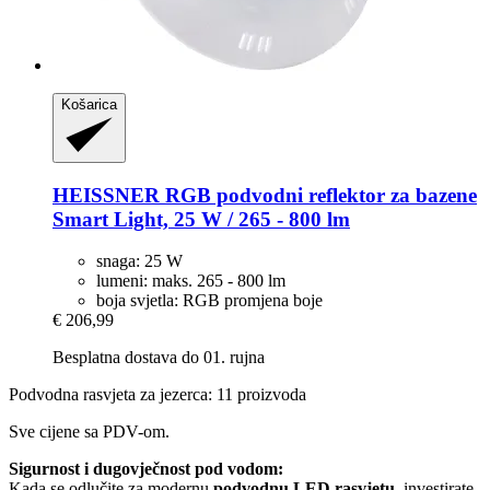
Košarica
HEISSNER
RGB podvodni reflektor za bazene
Smart Light, 25 W / 265 -​ 800 lm
snaga: 25 W
lumeni: maks. 265 - 800 lm
boja svjetla: RGB promjena boje
€ 206,99
Besplatna dostava do 01. rujna
Podvodna rasvjeta za jezerca: 11 proizvoda
Sve cijene sa PDV-om.
Sigurnost i dugovječnost pod vodom:
Kada se odlučite za modernu
podvodnu LED rasvjetu
, investirate