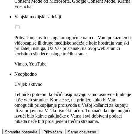
Consent Mode od Microsofta, Google Consent Mode, Klarna,
Freshchat
Vanjski medijski sadržaji
Prihvaćanje ovih usluga omogućuje nam da Vam pokazujemo
videozapise ili druge medijske sadržaje koje hostiraju vanjski
pružatelji usluga. Uz Vaš pristanak, na ovoj web stranici
koristimo sljedeće usluge trećih strana:
Vimeo, YouTube
Neophodno
Uvijek aktivno
Tehnički potrebni kolačići osiguravaju samo osnovne funkcije
naše web stranice. Koriste se, na primjer, kako bi Vam
omogućili prikupljanje proizvoda u Vašoj košarici za kupnju
ili za prijavu na Vaš korisnički račun. To znači da nije moguće
izvući bilo kakve zaključke o Vama i svi dobiveni podaci
nikada neće biti proslijeđeni trećim stranama.
Spremite postavke
Prihvaćam
Samo obavezno