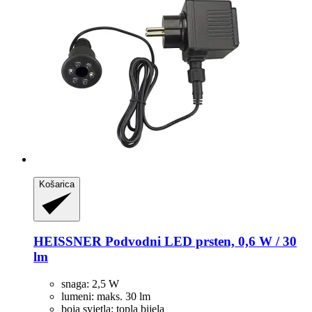
Košarica
HEISSNER
Podvodni LED prsten, 0,6 W / 30
lm
snaga: 2,5 W
lumeni: maks. 30 lm
boja svjetla: topla bijela