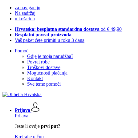
za navigaciju
Na sadržaj
u košaricu
Hrvatska: besplatna standardna dostava
od € 49,90
Besplatni povrat proizvoda
Vaš paket ćete primiti u roku 3 dana
Pomoć
Gdje je moja narudžba?
Povrat robe
Troškovi dostave
Mogućnosti plaćanja
Kontakt
Sve teme pomoći
Prijava
Prijava
Jeste li ovdje
prvi put?
Kreirajte račun