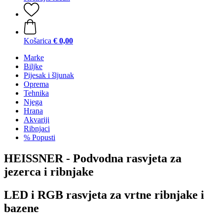
Košarica
€ 0,00
Marke
Biljke
Pijesak i šljunak
Oprema
Tehnika
Njega
Hrana
Akvariji
Ribnjaci
% Popusti
HEISSNER - Podvodna rasvjeta za
jezerca i ribnjake
LED i RGB rasvjeta za vrtne ribnjake i
bazene