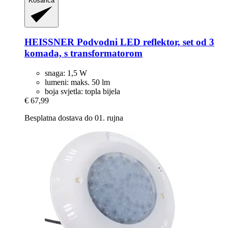
Košarica
HEISSNER
Podvodni LED reflektor, set od 3
komada, s transformatorom
snaga: 1,5 W
lumeni: maks. 50 lm
boja svjetla: topla bijela
€ 67,99
Besplatna dostava do 01. rujna