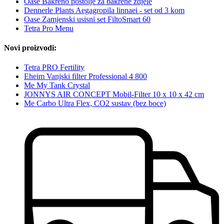
Oase Bakreno postolje za bakrene zdjele
Dennerle Plants Aegagropila linnaei - set od 3 kom
Oase Zamjenski usisni set FiltoSmart 60
Tetra Pro Menu
Novi proizvodi:
Tetra PRO Fertility
Eheim Vanjski filter Professional 4 800
Me My Tank Crystal
JONNYS AIR CONCEPT Mobil-Filter 10 x 10 x 42 cm
Me Carbo Ultra Flex, CO2 sustav (bez boce)