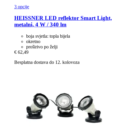
3 opcije
HEISSNER
LED reflektor Smart Light,
metalni, 4 W / 340 lm
boja svjetla: topla bijela
okretno
proširivo po želji
€ 62,49
Besplatna dostava do 12. kolovoza