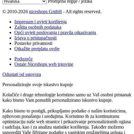
Promjena regije / jezika
© 2010-2026
niceshops GmbH
- All rights reserved.
Impresum i uvjeti korištenja
Zaštita osobnih podataka
Opći uvjeti poslovanja i pravila otkazivanja
Izjava o pristupačnosti
Postavke privatnosti
Otkažite pretplatu ovdje
Poduzeće
Ostale Niceshops web trgovine
Odustati od ugovora
Personalizirajte svoje iskustvo kupnje
Kolačiće i druge tehnologije koristimo samo uz Vaš osobni pristanak
kako bismo Vam ponudili personalizirano iskustvo kupnje.
Kako bismo to postigli, prikupljamo podatke o našim korisnicima,
njihovom ponašanju i uređajima. Koristimo ih za kontinuiranu
optimizaciju naše web stranice i prikazivanje personaliziranih oglasa
i sadržaja, kao i za analizu statistike korištenja. Također možemo
usporediti Vaše šifrirane podatke s vanjskim pružateljima usluga i