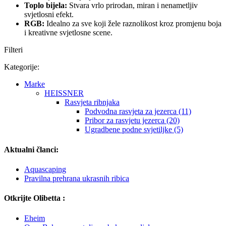
Toplo bijela:
Stvara vrlo prirodan, miran i nenametljiv
svjetlosni efekt.
RGB:
Idealno za sve koji žele raznolikost kroz promjenu boja
i kreativne svjetlosne scene.
Filteri
Kategorije:
Marke
HEISSNER
Rasvjeta ribnjaka
Podvodna rasvjeta za jezerca (11)
Pribor za rasvjetu jezerca (20)
Ugradbene podne svjetiljke (5)
Aktualni članci:
Aquascaping
Pravilna prehrana ukrasnih ribica
Otkrijte Olibetta :
Eheim