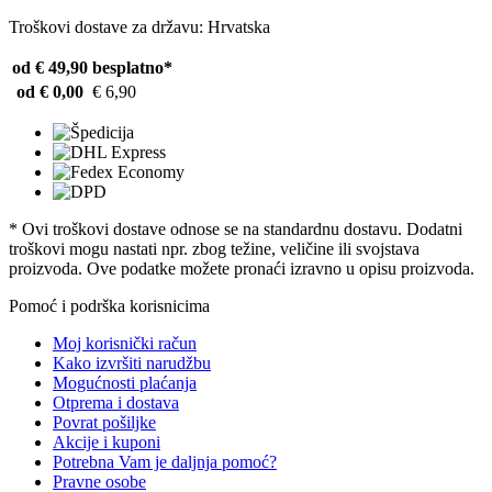
Troškovi dostave za državu: Hrvatska
od € 49,90
besplatno*
od € 0,00
€ 6,90
* Ovi troškovi dostave odnose se na standardnu ​​dostavu. Dodatni
troškovi mogu nastati npr. zbog težine, veličine ili svojstava
proizvoda. Ove podatke možete pronaći izravno u opisu proizvoda.
Pomoć i podrška korisnicima
Moj korisnički račun
Kako izvršiti narudžbu
Mogućnosti plaćanja
Otprema i dostava
Povrat pošiljke
Akcije i kuponi
Potrebna Vam je daljnja pomoć?
Pravne osobe