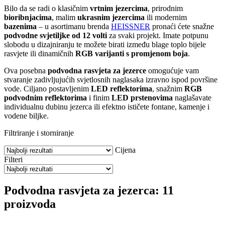
Bilo da se radi o klasičnim
vrtnim jezercima
, prirodnim
bioribnjacima
, malim
ukrasnim jezercima
ili modernim
bazenima
– u asortimanu brenda
HEISSNER
pronaći ćete snažne
podvodne svjetiljke od 12 volti
za svaki projekt. Imate potpunu
slobodu u dizajniranju te možete birati između blage toplo bijele
rasvjete ili dinamičnih
RGB varijanti s promjenom boja
.
Ova posebna
podvodna rasvjeta za jezerce
omogućuje vam
stvaranje zadivljujućih svjetlosnih naglasaka izravno ispod površine
vode. Ciljano postavljenim
LED reflektorima
, snažnim
RGB
podvodnim reflektorima
i finim
LED prstenovima
naglašavate
individualnu dubinu jezerca ili efektno ističete fontane, kamenje i
vodene biljke.
Filtriranje i storniranje
Cijena
Filteri
Podvodna rasvjeta za jezerca: 11
proizvoda